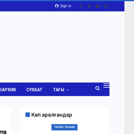
Sign in
ОАРХИВ
СҰХБАТ
ТАҒЫ
Көп қаралғандар
ТАРИХ-ТАНЫМ
САТ