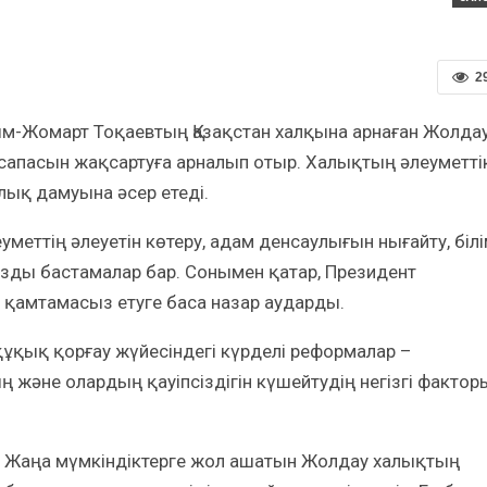
2
сым-Жомарт Тоқаевтың Қазақстан халқына арнаған Жолда
 сапасын жақсартуға арналып отыр. Халықтың әлеуметті
лық дамуына әсер етеді.
меттің әлеуетін көтеру, адам денсаулығын нығайту, біл
ызды бастамалар бар. Сонымен қатар, Президент
 қамтамасыз етуге баса назар аударды.
ұқық қорғау жүйесіндегі күрделі реформалар –
әне олардың қауіпсіздігін күшейтудің негізгі фактор
Жаңа мүмкіндіктерге жол ашатын Жолдау халықтың