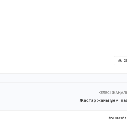
2
КЕЛЕСІ ЖАҢА
Жастар жайы үнемі на
Өзге Жазб