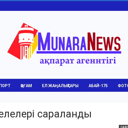
ПОРТ
ҚОҒАМ
ЕЛ ЖАҢАЛЫҚТАРЫ
АБАЙ-175
ФОТ
селелері сараланды
САЯ