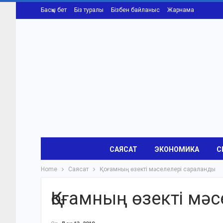
Басқы бет
Біз туралы
Бізбен байланыс
Жарнама
САЯСАТ
ЭКОНОМИКА
С
Home
Саясат
Қоғамның өзекті мәселелері сараланды
Қоғамның өзекті мә