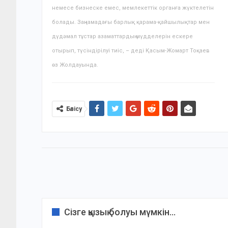
немесе бизнеске емес, мемлекеттік органға жүктелетін
болады. Заңнамадағы барлық қарама-қайшылықтар мен
дүдәмал тұстар азаматтардың мүдделерін ескере
отырып, түсіндірілуі тиіс, – деді Қасым-Жомарт Тоқаев
өз Жолдауында.
Бөлісу
Сізге қызық болуы мүмкін...