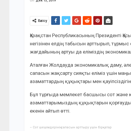
On
Дек 13, 2019
Бөлісу
Қазақстан Республикасының Президенті Қа
негізінен елдің табысын арттырып, тұрмыс
жағдайының артуы да еліміздің экономика
Аталған Жолдауда экономикалық даму, әлеу
сапасын жақсарту сияқты еліміз үшін маң
азаматтардың құқықтары мен қауіпсіздігін
Бұл тұрғыда мемлекет басшысы сот және қ
азаматтарымыздың құқықтарын қорғаудың ж
екенін айтып өтті.
– Сот шешімдерінің сапасын арттыру үшін бірқатар