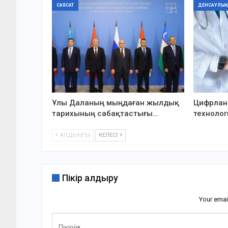
САЯСАТ
ДЕНСАУЛЫҚ
Ұлы Даланың мыңдаған жылдық
Цифрлан
тарихының сабақтастығы…
технолог
АЛДЫҢҒЫ
КЕЛЕСІ
Пікір қалдыру
Your emai