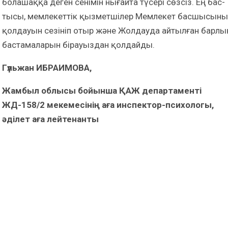
болашаққа деген сенімін нығайта түсері сөзсіз. Ең бас­
тысы, мем­ле­кеттік қызметшілер Мем­­­лекет басшы­сын
қолдауын сезініп отыр және Жолдауда айтылған барлы
бастамаларын бірауыздан қолдайды.
Гүльжан
ИБРАИМОВА,
Жамбыл облысы бойынша ҚАЖ департаменті
ЖД-158/2 мекемесінің
аға инспектор-психологы,
әділет аға лейтенанты