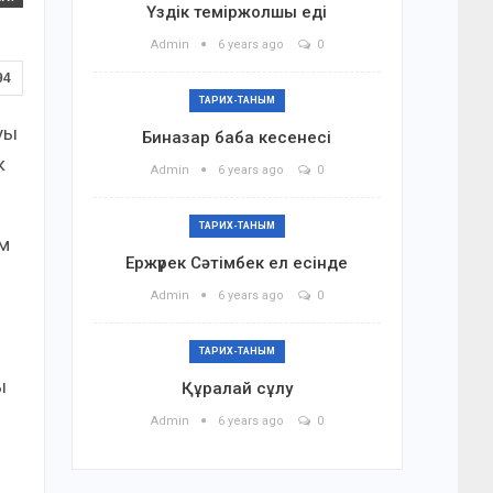
Үздік теміржолшы еді
Admin
6 years ago
0
94
ТАРИХ-ТАНЫМ
уы
Биназар баба кесенесі
к
Admin
6 years ago
0
ТАРИХ-ТАНЫМ
ім
Ержүрек Сәтімбек ел есінде
Admin
6 years ago
0
ТАРИХ-ТАНЫМ
ы
Құралай сұлу
Admin
6 years ago
0