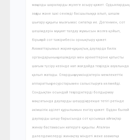
маңызды шараларды жүзеге асыру қажет. Судьялардың
заңды және ішкі сенімді басшылыққа алып, шешім
шығару құқығы мызғымас сипатқа ие. Дегенмен, сот
шешімдерін мұқият талдау жұмысын жолға қойып,
бірыңғай сот тәжірибесін орнықтыру қажет.
Азаматтарымыз жария-құқықтық дауларда билік
органдарының шешімдері мен әрекеттеріне қатысты
шағым түсіру кезінде көп жағдайда теңсіздік ахуалында
қалып жатады. Олардың мүмкіндіктерін мемлекеттік
аппараттың ресурстарымен салыстыруға келмейді.
Сондықтан осындай теңсіздіктерді болдырмау
мақсатында дауларды шешудің ерекше тетігі ретінде
әкімшілік әділет құрылымын енгізу қажет. Бұдан былай
дауларды шешу барысында сот қосымша айғақтар
жинау бастамасын көтеруге құқылы. Аталған
дәлелдемелерді жинақтау міндеті жеке азаматқа