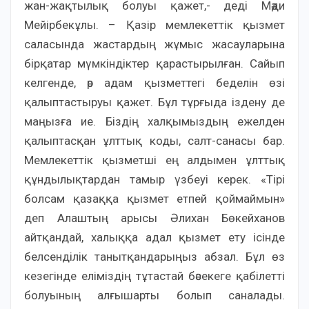
жан-жақтылық болуы қажет,- деді Мәди
Мейірбекұлы. – Қазір мемлекеттік қызмет
саласында жастардың жұмыс жасауларына
бірқатар мүмкіндіктер қарастырылған. Сайып
келгенде, әр адам қызметтегі беделін өзі
қалыптастыруы қажет. Бұл тұрғыда іздену де
маңызға ие. Біздің халқымыздың ежелден
қалыптасқан ұлттық коды, салт-санасы бар.
Мемлекеттік қызметші ең алдымен ұлттық
құндылықтардан тамыр үзбеуі керек. «Тірі
болсам қазаққа қызмет етпей қоймаймын»
деп Алаштың арысы Әлихан Бөкейханов
айтқандай, халыққа адал қызмет ету ісінде
белсенділік танытқандарыңыз абзал. Бұл өз
кезегінде еліміздің тұтастай бәсекеге қабілетті
болуының алғышарты болып саналады.