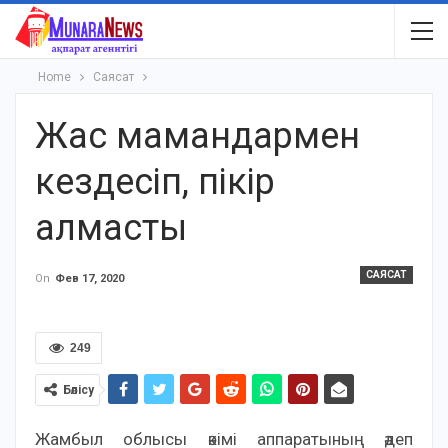
Home
Саясат
Жас мамандармен
кездесіп, пікір
алмасты
САЯСАТ
On
Фев 17, 2020
249
Бөлісу
Жамбыл облысы әкімі аппаратының әдеп