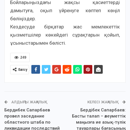
Бойларыңыздағы жақсы қасиеттерді
дамытуға, оқып үйренуге көптеп көңіл
бөліңіздер.
Кездесуде бірқатар жас мемлекеттік
қызметшілер көкейдегі сұрақтарын қойып,
ұсыныстарымен бөлісті.
249
Бөлісу
АЛДЫҢҒЫ ЖАҢАЛЫҚ
КЕЛЕСІ ЖАҢАЛЫҚ
Бердибек Сапарбаев
Бердібек Сапарбаев:
провел заседание
Басты талап – әлеуметтік
областного штаба по
маңызға ие азық-түлік
ликвидации последствий
тауарлары бағасының