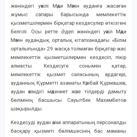
жөніндегі уәкілі Мәди Мәтен ауданға жасаған
жұмыс сапары барысында мемлекеттік
қызметшілермен бірқатар кездесулер өткізгені
белгілі. Осы ретте Әдеп жөніндегі уәкіл Мәди
Мәтен аудандық орталық кітапханадағы «Білім
орталығында» 29 жасқа толмаған бірқатар жас
мемлекеттік қызметшілермен кездесіп, пікір
алмасты. Кездесуге сонымен қатар,
мемлекеттік қызмет саласының ардагері,
ауданның Құрметті азаматы Кәрібай Құрмашев,
аудан әкімдігі мәдениет және тілдерді дамыту
бөлімінің басшысы Сауытбек Махамбетов
шақырылды.
Кездесуді аудан әкімі аппаратының персоналды
басқару қызметі бөлімшесінің бас маманы