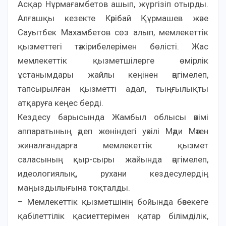
Асқар Нұрмағамбетов ашып, жүргізіп отырды.
Алғашқы кезекте Кәрібай Құрмашев және
Сауытбек Махамбетов сөз алып, мемлекеттік
қызметтегі тәжірибелерімен бөлісті. Жас
мемлекеттік қызметшілерге өмірлік
ұстанымдары жайлы кеңінен әңгімелеп,
тапсырылған қызметті адал, тыңғылықты
атқаруға кеңес берді.
Кездесу барысында Жамбыл облысы әкімі
аппаратының әдеп жөніндегі уәкілі Мәди Мәтен
жиналғандарға мемлекеттік қызмет
саласының қыр-сыры жайында әңгімелеп,
идеологиялық, рухани кездесулердің
маңыздылығына тоқталды.
– Мемлекеттік қызметшінің бойында бәсекеге
қабілеттілік қасиеттерімен қатар білімділік,