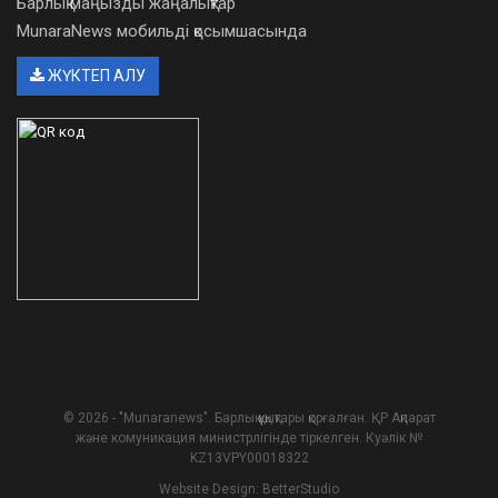
Барлық маңызды жаңалықтар
MunaraNews мобильді қосымшасында
ЖҮКТЕП АЛУ
© 2026 - "Munaranews". Барлық құқықтары қорғалған. ҚР Ақпарат
және комуникация министрлігінде тіркелген. Куәлік №
KZ13VPY00018322
Website Design:
BetterStudio