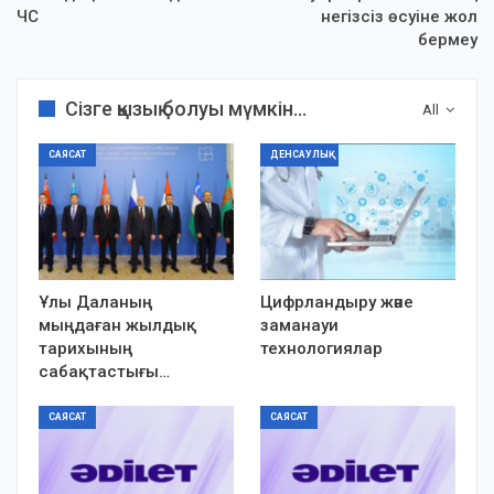
ЧС
негізсіз өсуіне жол
бермеу
Сізге қызық болуы мүмкін...
All
САЯСАТ
ДЕНСАУЛЫҚ
Ұлы Даланың
Цифрландыру және
мыңдаған жылдық
заманауи
тарихының
технологиялар
сабақтастығы…
САЯСАТ
САЯСАТ