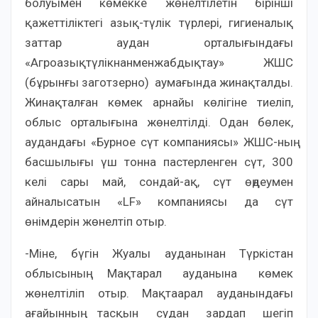
болуымен көмекке жөнелтілетін бірінші
қажеттіліктегі азық-түлік түрлері, гигиеналық
заттар аудан орталығындағы
«Агроазықтүлікнанменжабдықтау» ЖШС
(бұрынғы заготзерно) аумағында жинақталды.
Жинақталған көмек арнайы көлігіне тиеліп,
облыс орталығына жөнелтілді. Одан бөлек,
аудандағы «Бурное сүт компаниясы» ЖШС-ның
басшылығы үш тонна пастерленген сүт, 300
келі сары май, сондай-ақ, сүт өңдеумен
айналысатын «LF» компаниясы да сүт
өнімдерін жөнелтіп отыр.
-Міне, бүгін Жуалы ауданынан Түркістан
облысының Мақтарал ауданына көмек
жөнелтіліп отыр. Мақтаарал ауданындағы
ағайынның тасқын судан зардап шегіп