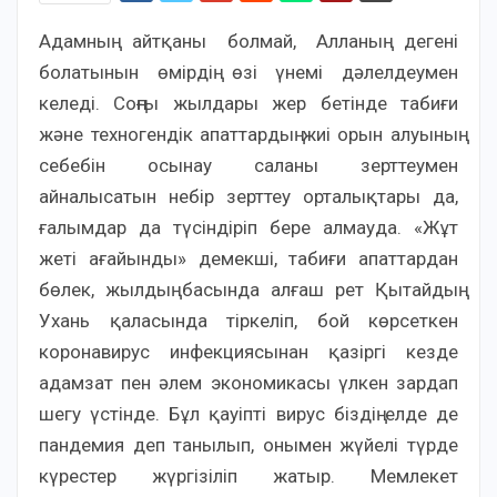
Адамның айтқаны болмай, Алланың дегені
болатынын өмірдің өзі үнемі дәлелдеумен
келеді. Соңғы жылдары жер бетінде табиғи
және техногендік апаттардың жиі орын алуының
себебін осынау саланы зерттеумен
айналысатын небір зерттеу орталықтары да,
ғалымдар да түсіндіріп бере алмауда. «Жұт
жеті ағайынды» демекші, табиғи апаттардан
бөлек, жылдың басында алғаш рет Қытайдың
Ухань қаласында тіркеліп, бой көрсеткен
коронавирус инфекциясынан қазіргі кезде
адамзат пен әлем экономикасы үлкен зардап
шегу үстінде. Бұл қауіпті вирус біздің елде де
пандемия деп танылып, онымен жүйелі түрде
күрестер жүргізіліп жатыр. Мемлекет