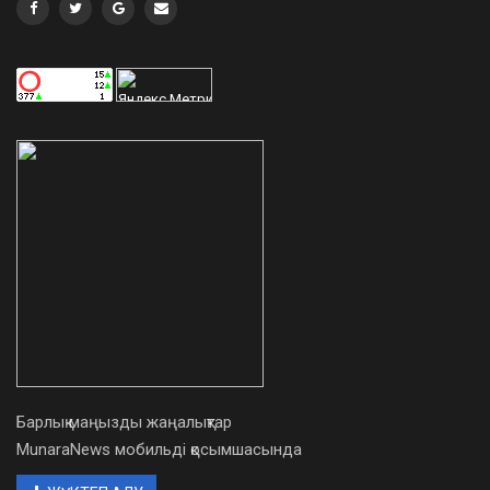
Барлық маңызды жаңалықтар
MunaraNews мобильді қосымшасында