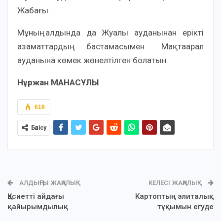
Жабағы.
Мұның алдында да Жуалы ауданынан ерікті
азаматтардың бастамасымен Мақтаарал
ауданына көмек жөнелтілген болатын.
Нұржан МАНАСҰЛЫ
618
Бөлісу
АЛДЫҢҒЫ ЖАҢАЛЫҚ
КЕЛЕСІ ЖАҢАЛЫҚ
Қасиетті айдағы
Картоптың элиталық
қайырымдылық
тұқымын егуде