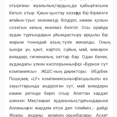
отырғаны жуалылықтардың да қабырғасына
батып отыр. Қиын-қыстау кезеңде бір-бірімізге
ағайын-туыс екенімізді білдіріп, көмек қолын
созатын халық екеніміз белгілі. Осы орайда
аудан тұрғындарын ұйымдастыру арқылы бір
жарым тоннадай азық-түлік жиналды. Оның
ішінде ұн, қант, картоп, сұйық май, макарон
өнімдері, гигиеналық заттар бар. Одан бөлек,
аудандағы үлкен кәсіпорынның бірі «Бурное сүт
компаниясы» ЖШС-ның директоры Әбдібек
Пошқаев, «LF» компаниясының басшылығы өз
зауыттарында өндірілген сүт, май өнімдерін
көмек ретінде беріп отыр. Апаттан зардап
шеккен Мақтаарал ауданының тұрғындарына
Алланың өзі жәрдем етсін деп тілейміз.,- дейді
Жуалы ауданы әкімінің орынбасары Асхат