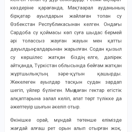
көздеріне қарағанда, Мақтаарал ауданының
бірқатар ауылдарын жайлаған топан су
Өзбекстан Республикасынан келген. Ондағы
Сардоба су қоймасы көп суға шыдас бермей
әрі толассыз жауған жауын мен қатты
дауылдың салдарынан жарылған. Содан қызыл
су көршілес жатқан біздің елге, дәлірек
айтқанда, Түркістан облысында бейғам жатқан
жұртшылықтың зәре-құтын қашырды.
Жекелеген ауылдар тасқын судан зардап
шегіп, үйлер бүлінген. Мыңдаған гектар егістік
алқаптарына залал келіп, апат төрт түлікке да
әжептеуір шығын әкеліп отыр.
Өкінішке орай, мұндай төтенше елімізде
жағдай алғаш рет орын алып отырған жоқ.