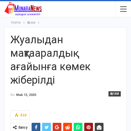
Home
Қоғам
Жуалыдан
мақтааралдық
ағайынға көмек
жіберілді
ҚОҒАМ
On
Май 13, 2020
618
Бөлісу