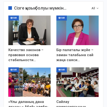
Сізге қызық болуы мүмкін...
All
ҚОҒАМ
ҚОҒАМ
Качество законов –
Бір палаталы жүйе –
правовая основа
заман талабына сай
стабильности…
жаңа саяси…
ҚОҒАМ
ҚОҒАМ
«Ұлы даланың дана
Сайлау
ақыны – Абай» әдеби-
комиссиясының