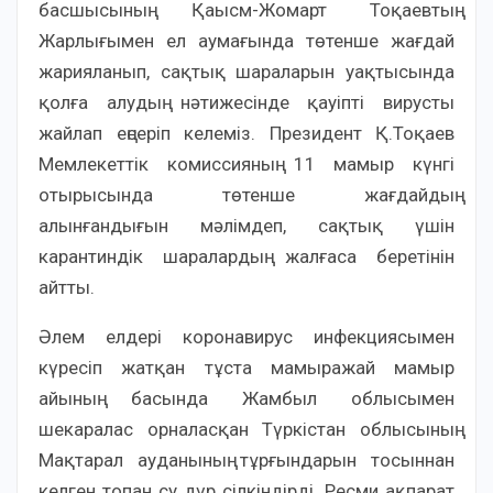
басшысының Қаысм-Жомарт Тоқаевтың
Жарлығымен ел аумағында төтенше жағдай
жарияланып, сақтық шараларын уақтысында
қолға алудың нәтижесінде қауіпті вирусты
жайлап еңсеріп келеміз. Президент Қ.Тоқаев
Мемлекеттік комиссияның 11 мамыр күнгі
отырысында төтенше жағдайдың
алынғандығын мәлімдеп, сақтық үшін
карантиндік шаралардың жалғаса беретінін
айтты.
Әлем елдері коронавирус инфекциясымен
күресіп жатқан тұста мамыражай мамыр
айының басында Жамбыл облысымен
шекаралас орналасқан Түркістан облысының
Мақтарал ауданының тұрғындарын тосыннан
келген топан су дүр сілкіндірді. Ресми ақпарат