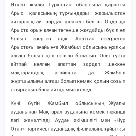
Өткен жылы Түркістан облысына қарасты
Арыс қаласының тұрғындары жарылыстан
айтарлықтай зардап шеккені белгілі. Онда да
Арыста орын алған төтенше жағдайды бүкіл ел
болып еңсерген едік. Апаттан есеңгіреген
Арыстағы ағайынға Жамбыл облысының халқы
алғаш болып қол созған болатын. Осы тұста
айтпай келген апаттан зардап шеккен
мақтаралдық ағайынға да Жамбыл
жұртшылығы алғаш болып көмек қолын созып
отырғанын баса айтқымыз келеді.
Күні бүгін Жамбыл облысының Жуалы
ауданынан Мақтарал ауданына көмектің екінші
легі жөнелтілді. Аудан әкімшілігі мен «Нұр
Отан» партиясы аудандық филиалының ұйытқы