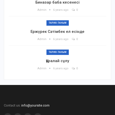
Биназар баба кесенесі
Admin
6 years ago
0
ТАРИХ-ТАНЫМ
Ержүрек Сәтімбек ел есінде
Admin
6 years ago
0
ТАРИХ-ТАНЫМ
Құралай сұлу
Admin
6 years ago
0
Contact us:
info@yoursite.com