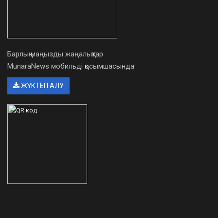
Барлық маңызды жаңалықтар
MunaraNews мобильді қосымшасында
ЖҮКТЕП АЛУ