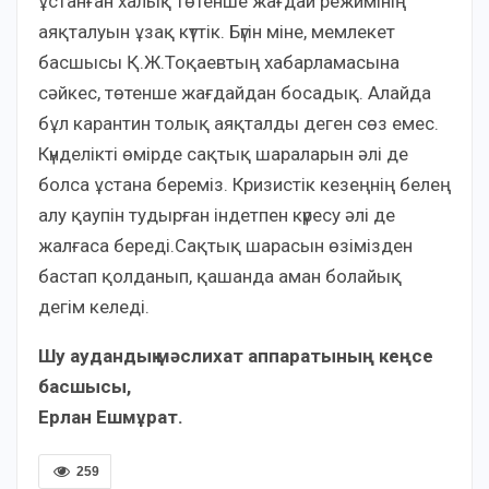
ұстанған халық төтенше жағдай режимінің
аяқталуын ұзақ күттік. Бүгін міне, мемлекет
басшысы Қ.Ж.Тоқаевтың хабарламасына
сәйкес, төтенше жағдайдан босадық. Алайда
бұл карантин толық аяқталды деген сөз емес.
Күнделікті өмірде сақтық шараларын әлі де
болса ұстана береміз. Кризистік кезеңнің белең
алу қаупін тудырған індетпен күресу әлі де
жалғаса береді.Сақтық шарасын өзімізден
бастап қолданып, қашанда аман болайық
дегім келеді.
Шу аудандық мәслихат аппаратының кеңсе
басшысы,
Ерлан Ешмұрат.
259