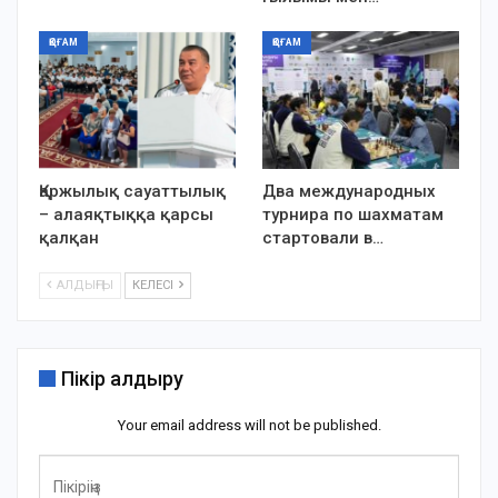
ҚОҒАМ
ҚОҒАМ
Қаржылық сауаттылық
Два международных
– алаяқтыққа қарсы
турнира по шахматам
қалқан
стартовали в…
АЛДЫҢҒЫ
КЕЛЕСІ
Пікір қалдыру
Your email address will not be published.