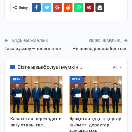
Бөлісу
АЛДЫҢҒЫ ЖАҢАЛЫҚ
КЕЛЕСІ ЖАҢАЛЫҚ
Таза ауызсу — ел игілігіне
Не повод расслабляться
Сізге қызық болуы мүмкін...
All
ҚОҒАМ
ҚОҒАМ
Казахстан переходит в
Қазақстан құқық қорғау
лигу стран, где…
қызметі деректер
ғылымы мен…