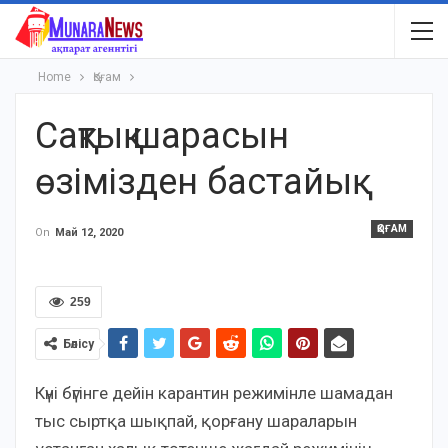
Home
Қоғам
Сақтық шарасын
өзімізден бастайық
ҚОҒАМ
On
Май 12, 2020
259
Бөлісу
Күні бүгінге дейін карантин режимінле шамадан
тыс сыртқа шықпай, қорғану шараларын