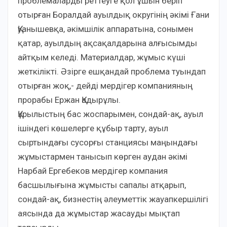
проблемаларды реттеуге қол ұшын беріп
отырған Боралдай ауылдық округінің әкімі Ғани
Қуанышевқа, әкімшілік аппаратына, сонымен
қатар, ауылдың ақсақалдарына алғысымды
айтқым келеді. Материалдар, жұмыс күші
жеткілікті. Әзірге ешқандай проблема туындап
отырған жоқ,- дейді мердігер компанияның
прорабы Ержан Қадырұлы.
Құрылыстың бас жоспарымен, сондай-ақ, ауыл
ішіндегі көшелерге құбыр тарту, ауыл
сыртындағы сусорғы станциясы маңындағы
жұмыстармен танысып көрген аудан әкімі
Нарбай Ергебеков мердігер компания
басшылығына жұмысты сапалы атқарып,
сондай-ақ, бизнестің әлеуметтік жауапкершілігі
аясында да жұмыстар жасауды мықтап