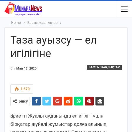
Home
Басты жаңалықтар
Таза ауызсу — ел
игілігіне
БАСТЫ ЖАҢАЛЫҚТАР
On
Май 12, 2020
1 670
Бөлісу
Қасиетті Жуалы ауданында ел игілігі үшін
бірқатар жүйелі жұмыстар қолға алынып,