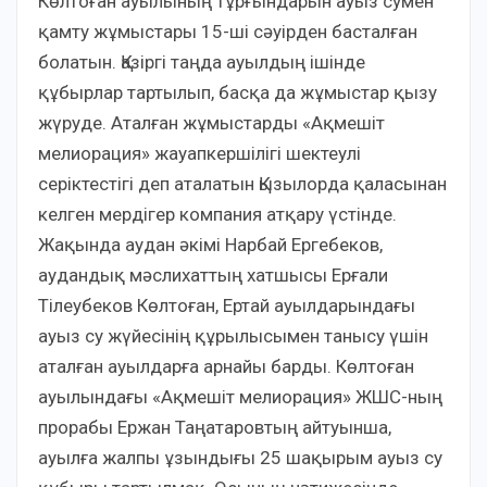
Көлтоған ауылының тұрғындарын ауыз сумен
қамту жұмыстары 15-ші сәуірден басталған
болатын. Қазіргі таңда ауылдың ішінде
құбырлар тартылып, басқа да жұмыстар қызу
жүруде. Аталған жұмыстарды «Ақмешіт
мелиорация» жауапкершілігі шектеулі
серіктестігі деп аталатын Қызылорда қаласынан
келген мердігер компания атқару үстінде.
Жақында аудан әкімі Нарбай Ергебеков,
аудандық мәслихаттың хатшысы Ерғали
Тілеубеков Көлтоған, Ертай ауылдарындағы
ауыз су жүйесінің құрылысымен танысу үшін
аталған ауылдарға арнайы барды. Көлтоған
ауылындағы «Ақмешіт мелиорация» ЖШС-ның
прорабы Ержан Таңатаровтың айтуынша,
ауылға жалпы ұзындығы 25 шақырым ауыз су