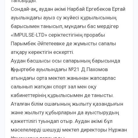
тапсырды.
Сондай-ақ, аудан әкімі Нарбай Ергебеков Ертай
ауылындағы ауыз су жүйесі құрылысының
барысымен танысып, мұндағы бас мердігер
«IMPULSE-LTD» серіктестігінің прорабы
Парымбек Әйтетеевке де жұмысты сапалы
атқару керектігін ескертті.
Аудан басшысы осы сапарының барысында
Қоңыртөбе ауылындағы №21 Д.Пахомов
атындағы орта мектеп жанынан жапсарлас
салынып жатқан спорт зал мен оқу
кабинеттерінің құрылысымен де танысты.
Аталған білім ошағының жылыту қазандығын
және жылыту құбырларын да ауыстырудың
қажеттілігі туындап отыр. Аудан әкімі бұл
мәселелерді шешуді мектеп директоры Нұржан