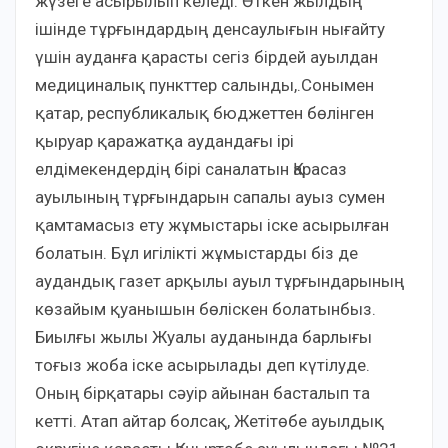
жүзеге асырылып келеді. Өткен жылдың
ішінде тұрғындардың денсаулығын нығайту
үшін ауданға қарасты сегіз бірдей ауылдан
медициналық пункттер салынды,.Сонымен
қатар, республикалық бюджеттен бөлінген
қыруар қаражатқа аудандағы ірі
елдімекендердің бірі саналатын Қарасаз
ауылының тұрғындарын сапалы ауыз сумен
қамтамасыз ету жұмыстары іске асырылған
болатын. Бұл игілікті жұмыстарды біз де
аудандық газет арқылы ауыл тұрғындарының
көзайым қуанышын бөліскен болатынбыз.
Биылғы жылы Жуалы ауданында барлығы
тоғыз жоба іске асырылады деп күтілуде.
Оның бірқатары сәуір айынан басталып та
кетті. Атап айтар болсақ, Жетітөбе ауылдық