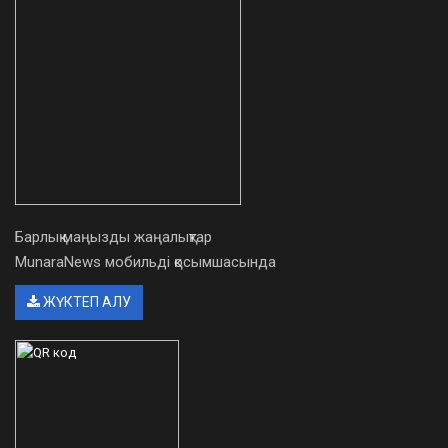
Барлық маңызды жаңалықтар
MunaraNews мобильді қосымшасында
ЖҮКТЕП АЛУ