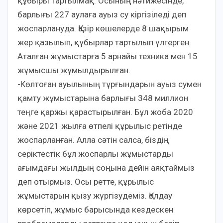
құбыры тартылмақ. Осының нәтижесінде,
барлығы 227 аулаға ауыз су кіргізіледі деп
жоспарлануда. Қазір көшелерде 8 шақырым
жер қазылып, құбырлар тартылып үлгерген.
Аталған жұмыстарға 5 арнайы техника мен 15
жұмысшы жұмылдырылған.
-Көлтоған ауылының тұрғындарын ауыз сумен
қамту жұмыстарына барлығы 348 миллион
теңге қаржы қарастырылған. Бұл жоба 2020
және 2021 жылға өтпелі құрылыс ретінде
жоспарланған. Алла сәтін салса, біздің
серіктестік бұл жоспарлы жұмыстарды
ағымдағы жылдың соңына дейін аяқтаймыз
деп отырмыз. Осы ретте, құрылыс
жұмыстарын қызу жүргізудеміз. Қолдау
көрсетіп, жұмыс барысында кездескен