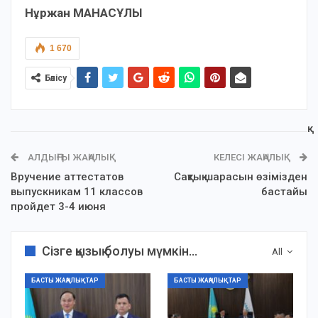
Нұржан МАНАСҰЛЫ
1 670
Бөлісу
АЛДЫҢҒЫ ЖАҢАЛЫҚ
КЕЛЕСІ ЖАҢАЛЫҚ
Вручение аттестатов
Сақтық шарасын өзімізден
выпускникам 11 классов
бастайық
пройдет 3-4 июня
Сізге қызық болуы мүмкін...
All
БАСТЫ ЖАҢАЛЫҚТАР
БАСТЫ ЖАҢАЛЫҚТАР