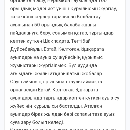
орталығын ашу, Нұрлыкент ауылында 100
орындық мәдениет үйінің құрылысын жүргізу,
жеке кәсіпкерлер тарапынан Көлбастау
ауылынан 50 орындық балабақшаны
пайдалануға беру, сонымен қатар, тұрғындар
көптен күткен Шақпақата, Тәттібай
Дүйсебайұлы, Ертай, Көлтоған, Қошқарата
ауылдарына ауыз су жүйесінің құрылыс
жұмыстары жүргізілмек. Бұл ауданда
ағымдағы жылы атқарылатын жобалар.
Сәуір айының ортасынан таулы аймақта
орналасқан Ертай, Көлтоған, Қошқарата
ауылдарында тұрғындар көптен күткен ауыз су
жүйесінің құрылысы басталды. Аталған
ауылдар біраз жылдан бері сапалы таза ауыз
суға зәру болып келеді.