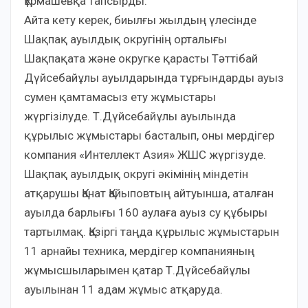
Құрмашевқа тапсырды.
Айта кету керек, биылғы жылдың үлесінде
Шақпақ ауылдық округінің орталығы
Шақпақата және округке қарасты Тәттібай
Дүйсебайұлы ауылдарында тұрғындарды ауыз
сумен қамтамасыз ету жұмыстары
жүргізілуде. Т.Дүйсебайұлы ауылында
құрылыс жұмыстары басталып, оны мердігер
компания «Интеллект Азия» ЖШС жүргізуде.
Шақпақ ауылдық округі әкімінің міндетін
атқарушы Қанат Қайыповтың айтуынша, аталған
ауылда барлығы 160 аулаға ауыз су құбыры
тартылмақ. Қазіргі таңда құрылыс жұмыстарын
11 арнайы техника, мердігер компанияның
жұмысшыларымен қатар Т.Дүйсебайұлы
ауылынан 11 адам жұмыс атқаруда.