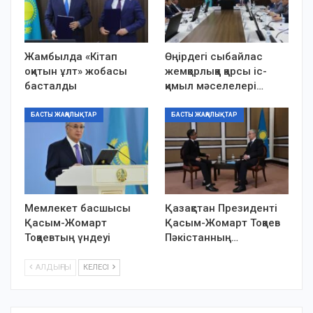
Жамбылда «Кітап
Өңірдегі сыбайлас
оқитын ұлт» жобасы
жемқорлыққа қарсы іс-
басталды
қимыл мәселелері…
БАСТЫ ЖАҢАЛЫҚТАР
БАСТЫ ЖАҢАЛЫҚТАР
Мемлекет басшысы
Қазақстан Президенті
Қасым-Жомарт
Қасым-Жомарт Тоқаев
Тоқаевтың үндеуі
Пәкістанның…
АЛДЫҢҒЫ
КЕЛЕСІ