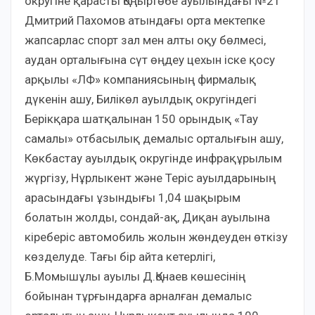
округіне қарасты Қоңыртөбе ауылындағы №21
Дмитрий Пахомов атындағы орта мектепке
жапсарлас спорт зал мен алты оқу бөлмесі,
аудан орталығына сүт өңдеу цехын іске қосу
арқылы «ЛФ» компаниясының фирмалық
дүкенін ашу, Билікөл ауылдық округіндегі
Берікқара шатқалынан 150 орындық «Тау
самалы» отбасылық демалыс орталығын ашу,
Көкбастау ауылдық округінде инфрақұрылым
жүргізу, Нұрлыкент және Теріс ауылдарының
арасындағы ұзындығы 1,04 шақырым
болатын жолды, сондай-ақ, Диқан ауылына
кіреберіс автомобиль жолын жөндеуден өткізу
көзделуде. Тағы бір айта кетерлігі,
Б.Момышұлы ауылы Д.Қонаев көшесінің
бойынан тұрғындарға арналған демалыс