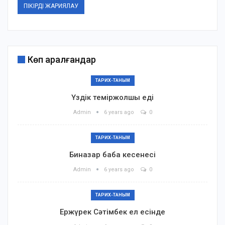
Көп қаралғандар
ТАРИХ-ТАНЫМ
Үздік теміржолшы еді
Admin
6 years ago
0
ТАРИХ-ТАНЫМ
Биназар баба кесенесі
Admin
6 years ago
0
ТАРИХ-ТАНЫМ
Ержүрек Сәтімбек ел есінде