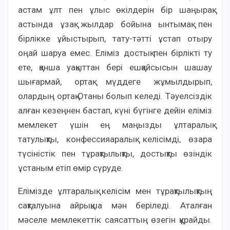
астам ұлт пен ұлыс өкілдерін бір шаңырақ
астында ұзақ жылдар бойына ынтымақ пен
бірлікке ұйыстырып, тату-тәтті ұстап отыру
оңай шаруа емес. Еліміз достық пен бірлікті ту
ете, қанша уақыттан бері ешқайсысын шашау
шығармай, ортақ мүддеге жұмылдырып,
олардың ортақ Отаны болып келеді. Тәуелсіздік
алған кезеңнен бастап, күні бүгінге дейін еліміз
мемлекет үшін ең маңызды ұлтаралық
татулықты, конфессияаралық келісімді, өзара
түсіністік пен тұрақтылықты, достықты өзіндік
ұстаным етіп өмір сүруде.
Елімізде ұлтаралық келісім мен тұрақтылықтың
сақталуына айрықша мән беріледі. Аталған
мәселе мемлекеттік саясаттың өзегін құрайды.