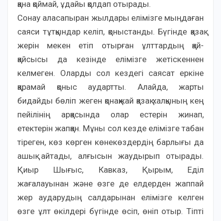
қана қоймай, ұдайы қолдап отырады.
Сонау аласапыран жылдары елімізге мыңдаған
саяси тұтқындар келіп, қоныстанды. Бүгінде қазақ
жерін мекен етіп отырған ұлттардың қай-
қайсысы да кезінде елімізге жетіскеннен
келмеген. Оларды сол кездегі саясат еркіне
қарамай қоныс аудартты. Алайда, жарты
бидайды бөліп жеген қонақжай қазақ халқының кең
пейілінің арқасында олар естерін жинап,
етектерін жапқан. Мұны сол кезде елімізге табан
тіреген, көз көрген көнекөздердің барлығы да
ашық айтады, алғысын жаудырып отырады.
Қиыр Шығыс, Кавказ, Қырым, Еділ
жағалауынан және өзге де елдерден жаппай
жер аударудың салдарынан елімізге келген
өзге ұлт өкілдері бүгінде өсіп, өніп отыр. Тіпті