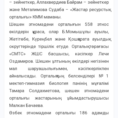
– зейнеткер, Аллахвердиев Байрам – зейнеткер
және Металимова Судаба – «Жастар ресурстық
орталығы» КММ маманы.
Шешен этномәдени орталығын 558 этнос
өкілдерін құраса, олар Б.Момышұлы ауылы,
Жетітөбе, Күреңбел және Қошқарата ауылдық
округтерінде тіршілік етуде. Орталық төрағасы
«СМТС» ЖШС басшысы, кәсіпкер Лечи
Оздамиров. Шешен ұлтының өкілдері негізінен
мал шаруашылығымен, кәсіпкерлікпен
айналысады. Орталықтың белсенділері №1
мектеп-гимназия биология пәнінің мұғалімі
Тамара Солдахметова, шешен этномәдени
орталығы жастарының ұйымдастырушысы
Малкан Бачаева.
Өзбек этномәдени орталығы 186 адамды