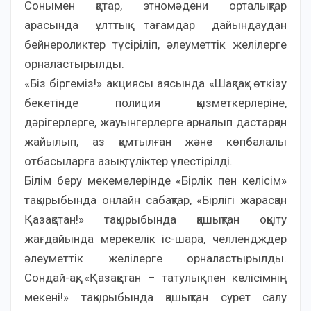
Сонымен қатар, этномәдени орталықтар
арасында ұлттық тағамдар дайындаудан
бейнероликтер түсіріліп, әлеуметтік желілерге
орналастырылды.
«Біз біргеміз!» акциясы аясында «Шақпақ» өткізу
бекетінде полиция қызметкерлеріне,
дәрігерлерге, жауынгерлерге арналып дастарқан
жайылып, аз қамтылған және көпбалалы
отбасыларға азық-түліктер үлестірілді.
Білім беру мекемелерінде «Бірлік пен келісім»
тақырыбында онлайн сабақтар, «Бірлігі жарасқан
Қазақстан!» тақырыбында қашықтан оқыту
жағдайында мерекелік іс-шара, челлендждер
әлеуметтік желілерге орналастырылды.
Сондай-ақ, «Қазақстан – татулық пен келісімнің
мекені!» тақырыбында қашықтан сурет салу