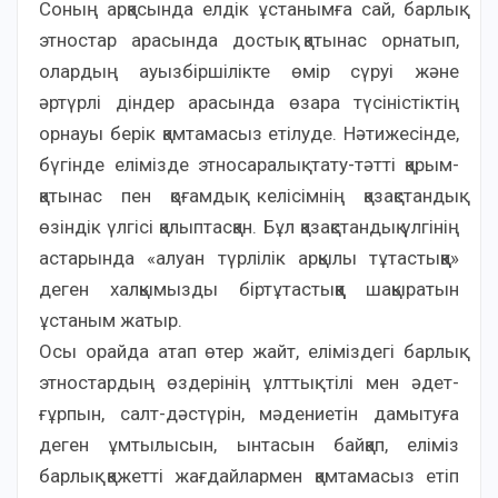
Соның арқасында елдік ұстанымға сай, барлық
этностар арасында достық қатынас орнатып,
олардың ауызбіршілікте өмір сүруі және
әртүрлі діндер арасында өзара түсіністіктің
орнауы берік қамтамасыз етілуде. Нәтижесінде,
бүгінде елімізде этносаралық тату-тәтті қарым-
қатынас пен қоғамдық келісімнің қазақстандық
өзіндік үлгісі қалыптасқан. Бұл қазақстандық үлгінің
астарында «алуан түрлілік арқылы тұтастыққа»
деген халқымызды біртұтастыққа шақыратын
ұстаным жатыр.
Осы орайда атап өтер жайт, еліміздегі барлық
этностардың өздерінің ұлттық тілі мен әдет-
ғұрпын, салт-дәстүрін, мәдениетін дамытуға
деген ұмтылысын, ынтасын байқап, еліміз
барлық қажетті жағдайлармен қамтамасыз етіп