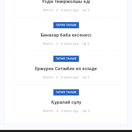
Үздік теміржолшы еді
Admin
6 years ago
0
ТАРИХ-ТАНЫМ
Биназар баба кесенесі
Admin
6 years ago
0
ТАРИХ-ТАНЫМ
Ержүрек Сәтімбек ел есінде
Admin
6 years ago
0
ТАРИХ-ТАНЫМ
Құралай сұлу
Admin
6 years ago
0