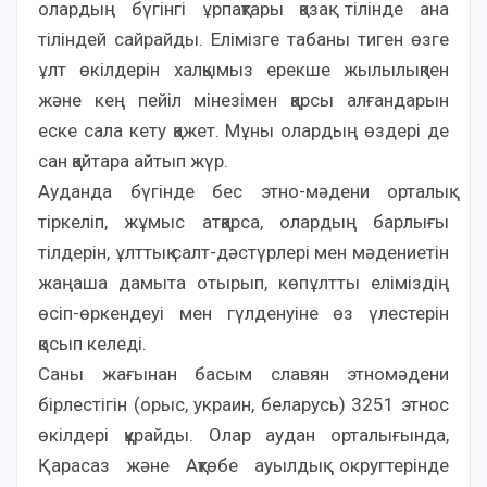
олардың бүгінгі ұрпақтары қазақ тілінде ана
тіліндей сайрайды. Елімізге табаны тиген өзге
ұлт өкілдерін халқымыз ерекше жылылықпен
және кең пейіл мінезімен қарсы алғандарын
еске сала кету қажет. Мұны олардың өздері де
сан қайтара айтып жүр.
Ауданда бүгінде бес этно-мәдени орталық
тіркеліп, жұмыс атқарса, олардың барлығы
тілдерін, ұлттық салт-дәстүрлері мен мәдениетін
жаңаша дамыта отырып, көпұлтты еліміздің
өсіп-өркендеуі мен гүлденуіне өз үлестерін
қосып келеді.
Саны жағынан басым славян этномәдени
бірлестігін (орыс, украин, беларусь) 3251 этнос
өкілдері құрайды. Олар аудан орталығында,
Қарасаз және Ақтөбе ауылдық округтерінде