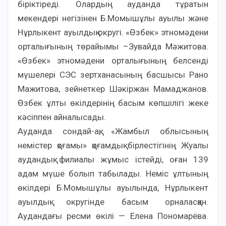
біріктіреді. Олардың ауданда тұратын
мекендері негізінен Б.Момышұлы ауылы және
Нұрлыкент ауылдық округі. «Өзбек» этномәдени
орталығының төрайымы –Зувайда Мәжитова.
«Өзбек» этномәдени орталығының белсенді
мүшелері СЭС зертханасының басшысы Рано
Мажитова, зейнеткер Шәкіржан Мамаджанов.
Өзбек ұлты өкілдерінің басым көпшілігі жеке
кәсіппен айналысады.
Ауданда сондай-ақ, «Жамбыл облысының
немістер қоғамы» қоғамдық бірлестігінің Жуалы
аудандық филиалы жұмыс істейді, оған 139
адам мүше болып табылады. Неміс ұлтының
өкілдері Б.Момышұлы ауылында, Нұрлыкент
ауылдық округінде басым орналасқан.
Аудандағы ресми өкілі — Елена Пономарёва.