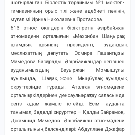
шоғырланған. Бірлестік төрайымы №1 мектеп-
гимназияның орыс тілі және әдебиеті пәнінің
мұғалімі Ирина Николаевна Протасова.
613 этнос өкілдерін біріктіретін әзірбайжан
этномәдени орталығын «Мехрибан Шаңырақ»
қоғамдық қорының президенті, аудандық
мәслихаттың депутаты Эсмира Гашангқызы
Мамедова басқарады. Әзірбайжандар негізінен
ауданымыздың Бауыржан Момышұлы
ауылында, Шақпақ және Мыңбұлақ ауылдық
округтерінде тұрады. Аталған этномәдени
орталық өкілдерінен денсаулық сақтау саласында
сегіз адам жұмыс істейді. Есімі ауданға
танымал, беделді хирургтер — Қалды Байрамов,
Джамшид Мамедов. Әзірбайжан этно-мәдени
орталығының белсенділері: Абдуллаев Джафар