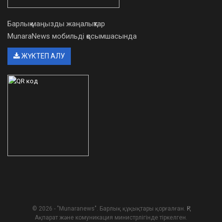
Барлық маңызды жаңалықтар
MunaraNews мобильді қосымшасында
ЖҮКТЕП АЛУ
© 2026 - "Munaranews". Барлық құқықтары қорғалған. ҚР
Ақпарат және комуникация министрлігінде тіркелген.