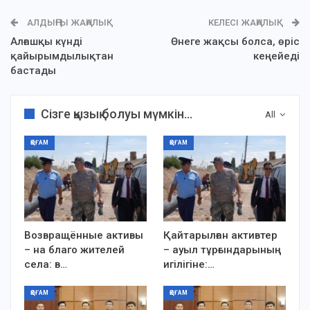
АЛДЫҢҒЫ ЖАҢАЛЫҚ
КЕЛЕСІ ЖАҢАЛЫҚ
Алғашқы күнді
Өнеге жақсы болса, өріс
қайырымдылықтан
кеңейеді
бастады
Сізге қызық болуы мүмкін...
All
ҚОҒАМ
ҚОҒАМ
Возвращённые активы
Қайтарылған активтер
– на благо жителей
– ауыл тұрғындарының
села: в…
игілігіне:…
ҚОҒАМ
ҚОҒАМ