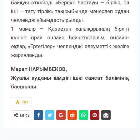
байқауы өткізілді. «Береке бастауы — бірлік, ел
іші — тату тірлік» тақырыбында мәнерлеп оқудан
челлендж ұйымдастырылды.
1 мамыр – Қазақстан халықтарының бірлігі
күніне орай онлайн бейнетүсірілім, онлайн-
оқулар, «Ертегілер» челленджі әлеуметтік желіге
жарияланды.
Марат НАРЫМБЕКОВ,
Жуалы ауданы әкімдігі ішкі саясат бөлімінің
басшысы
707
Бөлісу