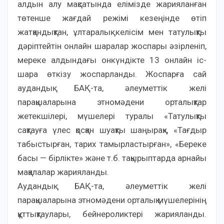
алдын алу мақсатында елімізде жарияланған
төтенше жағдай режімі кезеңінде өтіп
жатқандықтан, ұлтаралық келісім мен татулықты
дәріптейтін онлайн шаралар жоспары әзірленіп,
мереке алдындағы онкүндікте 13 онлайн іс-
шара өткізу жоспарланды. Жоспарға сай
аудандық БАҚ-та, әлеуметтік желі
парақшаларына этномәдени орталықтар
жетекшілері, мүшелері туралы «Татулықты
сақтауға үлес қосқан шуақты шаңырақ», «Тағдыр
табыстырған, тарих тамырластырған», «Береке
басы — бірлікте» және т.б. тақырыптарда арнайы
мақалалар жарияланды.
Аудандық БАҚ-та, әлеуметтік желі
парақшаларына этномәдени орталық мүшелерінің
құттықтаулары, бейнероликтері жарияланды.