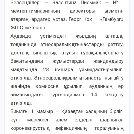
Белсенділері — Валентина Письмак — №1
мектеп-гимназияның директоры қызметін
атқарған, ардагер ұстаз, Георг Кох — «Гамбург»
ЖШС жетекшісі.
Ауданда үстіміздегі жылдың алғашқы
тоқсанында этносаралық қатынастарды реттеу,
достық, тыныштық, татулық, тұрақтылық орнату
бағытындағы жұмыстарды жандандыру
мақсатында 28 іс-шара ұйымдастырылып,
өткізілді. Этносаралық қарым-қатынасты нығайту
жөнінде комиссия құрылып, ауданның әр
аймағындағы тұрғындармен 14 кездесу
өткізілді.
Биылғы 1 мамыр — Қазақстан халқының бірлігі
күні мерекесі әлем елдерін шарпыған
коронавирустық инфекцияның таралуының