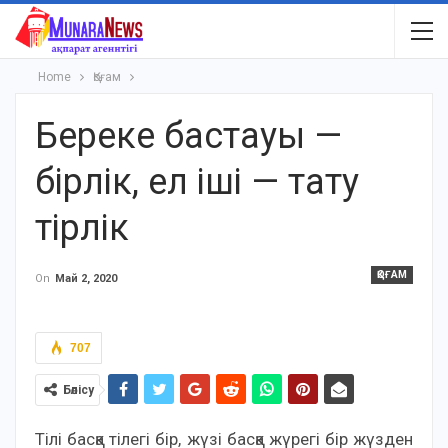
Home
Қоғам
Береке бастауы —
бірлік, ел іші — тату
тірлік
ҚОҒАМ
On
Май 2, 2020
707
Бөлісу
Тілі басқа тілегі бір, жүзі басқа жүрегі бір жүзден