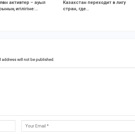
ған активтер – ауыл
Казахстан переходит в лигу
рының игілігіне:…
стран, где…
l address will not be published.