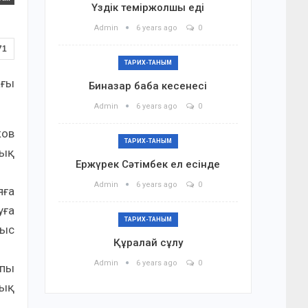
Үздік теміржолшы еді
Admin
6 years ago
0
71
ТАРИХ-ТАНЫМ
ағы
Биназар баба кесенесі
Admin
6 years ago
0
ков
ТАРИХ-ТАНЫМ
дық
Ержүрек Сәтімбек ел есінде
Admin
6 years ago
0
яға
уға
ТАРИХ-ТАНЫМ
ныс
Құралай сұлу
Admin
6 years ago
0
лпы
лық