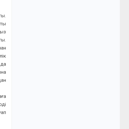
ты.
қты
сыз
ты.
нан
лік
йда
ына
дан
аға
рді
уап