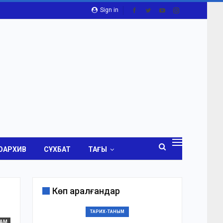
Sign in
ОАРХИВ
СҰХБАТ
ТАҒЫ
Көп қаралғандар
ТАРИХ-ТАНЫМ
ҒАМ