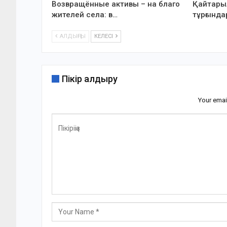
Возвращённые активы – на благо
Қайтарыл
жителей села: в…
тұрғында
АЛДЫҢҒЫ
КЕЛЕСІ
Пікір қалдыру
Your emai