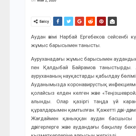
On
Май 2, 2020
Бөлісу
Аудан әкімі Нарбай Ергебеков сейсенбі 
жұмыс барысымен танысты.
Ауруханадағы жұмыс барысымен аудандық а
пен Қалдыбай Байрамов таныстырды. 
аурухананың науқастарды қабылдау бөлімін
Ауданымызда коронавирустық инфекцияме
қолайсыз елден келген және «Теңізшевро
алынды. Олар қазіргі таңда үй карант
құралдарымен қамтылған. Қажетті дәрі-дәрме
Жағдаймен қаныққан аудан басшысы 
дәрігерлерге және аудандағы бақылау бек
қызметкерлеріне алғысын жеткізді.