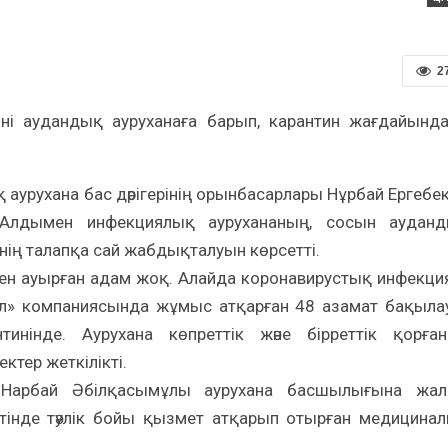
2
күні аудандық ауруханаға барып, карантин жағдайынд
урухана бас дәрігерінің орынбасарлары Нұрбай Ергебе
Алдымен инфекциялық аурухананың, сосын аудан
ің талапқа сай жабдықталуын көрсетті.
н ауырған адам жоқ. Алайда коронавирустық инфекци
йл» компаниясында жұмыс атқарған 48 азамат бақыла
инінде. Аурухана көпреттік және бірреттік қорға
ктер жеткілікті.
Нарбай Әбілқасымұлы аурухана басшылығына жа
етінде тәулік бойы қызмет атқарып отырған медицина