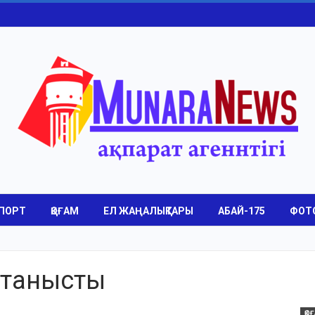
ПОРТ
ҚОҒАМ
ЕЛ ЖАҢАЛЫҚТАРЫ
АБАЙ-175
ФОТ
танысты
ҚО