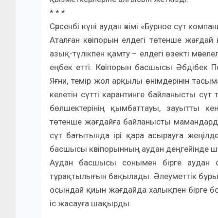
* * *
Сәрсенбі күні аудан әкімі «Бурное сүт комп
Аталған кәсіпорын елдегі төтенше жағдай
азық-түлікпен қамту – елдегі өзекті мәсе
еңбек етті. Кәсіпорын басшысы Әбдібек 
Яғни, темір жол арқылы өнімдерінін тасы
келетін сүтті карантинге байланысты сүт
бөлшектерінің қымбаттауы, зауытты ке
төтенше жағдайға байланысты мамандард
сүт бағытында ірі қара асырауға жеңілдет
басшысы кәсіпорынның аудан деңгейінде ше
Аудан басшысы сонымен бірге аудан о
тұрақтылығын бақылады. Әлеуметтік бұрыш
осындай қиын жағдайда халықпен бірге бо
іс жасауға шақырды.