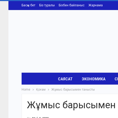
Басқы бет
Біз туралы
Бізбен байланыс
Жарнама
САЯСАТ
ЭКОНОМИКА
С
Home
Қоғам
Жұмыс барысымен танысты
Жұмыс барысымен 