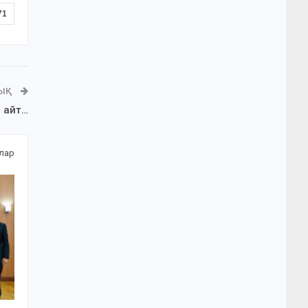
71
ЛЫҚ
 айт…
алар