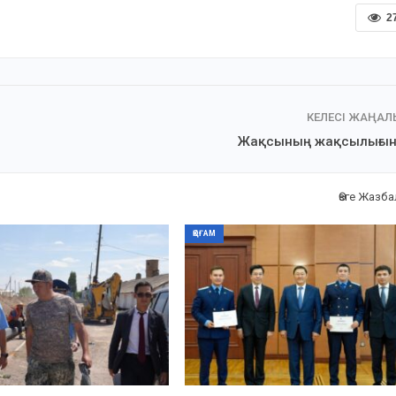
2
КЕЛЕСІ ЖАҢА
Жақсының жақсылығын
Өзге Жазб
ҚОҒАМ