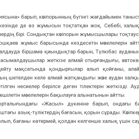
аниясына» барып, кәсіпорынның бүгінгі жағдайымен таныс
 кезінде де өз жұмысын тоқтатқан жоқ. Себебі, халы
лелердің бірі. Сондықтан кәсіпорын жұмысшылары тоқтау
Пошқаев жұмыс барысында кездесетін мәселелерін айт
малдауда біршама қиындықтар барын, Түлкібас ауданы
 тасымалдаушылар жеткізе алмай отырғандығы, автокө
ңейту мақсатында қондырғылар алып қойғаны, ала
ың шетелден келе алмай жатқандығы және аудан халқ
ілген несиелер берілсе деген тілектерін жеткізді. Ау
шілетін мәселелерін бақылауға алынатынын айтты.
рталығындағы «Жасыл» дүкеніне барып, ондағы б
тағы азық-түліктердің бағасын, қорын сұрады. Кәсіпке
лып, бағаны көтермей, қолдан келгенше халық үшін са