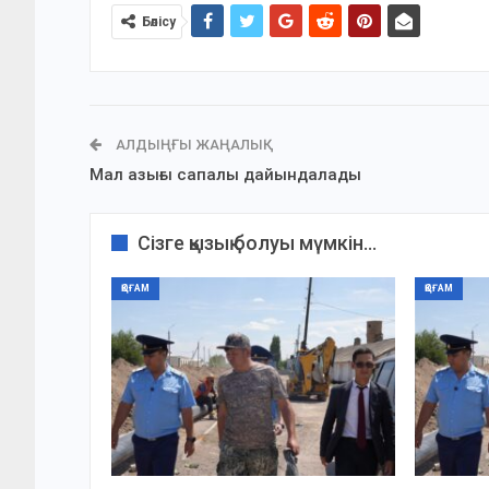
Бөлісу
АЛДЫҢҒЫ ЖАҢАЛЫҚ
Мал азығы сапалы дайындалады
Сізге қызық болуы мүмкін...
ҚОҒАМ
ҚОҒАМ