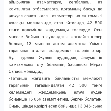
айырылған азаматтарға, көпбалалы, аз
қамтылған отбасыларға, қоғамның басқа да
әлжуаз санатындағы азаматтарына ең төменгі
жалақы мөлшерінде, атап айтқанда, 42 500
теңге көлемінде жәрдемақы төленуде. Осы
мәселе бойынша аудандағы жағдайға келер
болсақ, 13 мыңнан астам азаматқа Үкімет
тарапынан аталған жәрдемақы төленіп отыр.
Бұл туралы Жуалы аудандық әлеуметтік
қамтамасыз ету бөлімінің басшысы Мұрат
Сапаев мәлімдеді.
-Төтенше жағдайға байланысты мемлекет
тарапынан тағайындалған 42 500 теңге
көлеміндегі жәрдемақыны алуға аудан
бойынша 15 659 азамат өтініш берген болатын.
Оның ішінде қазіргі есеп бойынша 13 346-сына