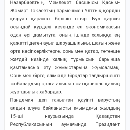
Назарбаевтың, Мемлекет басшысы Қасым-
Жомарт Тоқаевтың пәрменімен Ұлттық қордан
қыруар қаражат бөлініп отыр. Бұл қаржы
осындай күрделі кезеңде ел экономикасын
одан әрі дамытуға, оның ішінде халыққа ең
қажетті деген ауыл шаруашылығы, шағын және
орта кәсіпкерліктерге, сонымен қатар, төтенше
жағдай кезінде халық тұрмысын барынша
қамтамасыз ету жұмыстарына жұмсалмақ.
Сонымен бірге, елімізде бірқатар тағдыршешті
жобалардың қолға алынып жатқанынан қалың
жұртшылық хабардар.
Пандемия деп танылған қауіпті вирустың
алдын алуға байланысты ағымдағы жылдың
15-ші наурызында Қазақстан
Республикасының аумағында Президент