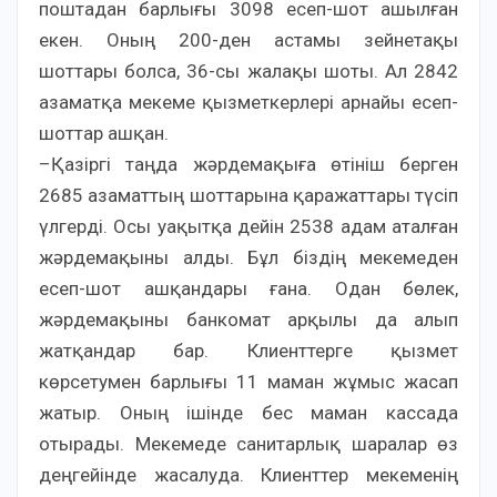
поштадан барлығы 3098 есеп-шот ашылған
екен. Оның 200-ден астамы зейнетақы
шоттары болса, 36-сы жалақы шоты. Ал 2842
азаматқа мекеме қызметкерлері арнайы есеп-
шоттар ашқан.
–Қазіргі таңда жәрдемақыға өтініш берген
2685 азаматтың шоттарына қаражаттары түсіп
үлгерді. Осы уақытқа дейін 2538 адам аталған
жәрдемақыны алды. Бұл біздің мекемеден
есеп-шот ашқандары ғана. Одан бөлек,
жәрдемақыны банкомат арқылы да алып
жатқандар бар. Клиенттерге қызмет
көрсетумен барлығы 11 маман жұмыс жасап
жатыр. Оның ішінде бес маман кассада
отырады. Мекемеде санитарлық шаралар өз
деңгейінде жасалуда. Клиенттер мекеменің