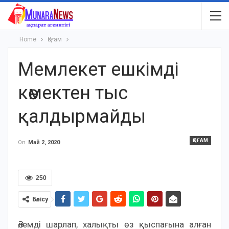
Home
Қоғам
Мемлекет ешкімді
көмектен тыс
қалдырмайды
ҚОҒАМ
On
Май 2, 2020
250
Бөлісу
Әлемді шарлап, халықты өз қыспағына алған