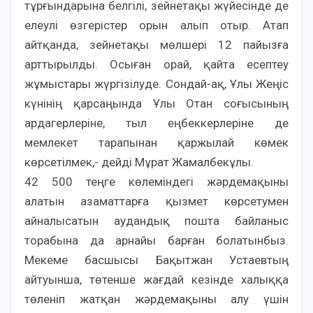
тұрғындарына белгілі, зейнетақы жүйесінде де
елеулі өзгерістер орын алып отыр. Атап
айтқанда, зейнетақы мөлшері 12 пайызға
арттырылды. Осыған орай, қайта есептеу
жұмыстары жүргізілуде. Сондай-ақ, Ұлы Жеңіс
күнінің қарсаңында Ұлы Отан соғысының
ардагерлеріне, тыл еңбеккерлеріне де
мемлекет тарапынан қаржылай көмек
көрсетілмек,- дейді Мұрат Жамалбекұлы.
42 500 теңге көлеміндегі жәрдемақыны
алатын азаматтарға қызмет көрсетумен
айналысатын аудандық пошта байланыс
торабына да арнайы барған болатынбыз.
Мекеме басшысы Бақытжан Устаевтың
айтуынша, төтенше жағдай кезінде халыққа
төленіп жатқан жәрдемақыны алу үшін