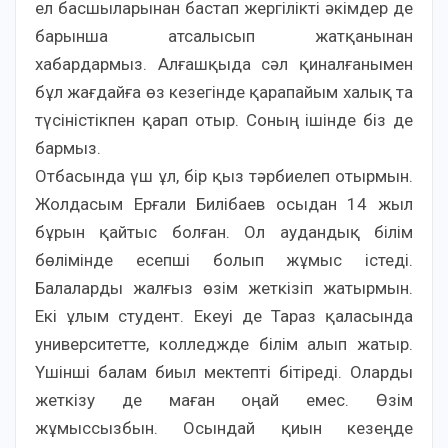
ел басшыларынан бастап жергілікті әкімдер де
барынша атсалысып жатқанынан
хабардармыз. Алғашқыда сәл қиналғанымен
бұл жағдайға өз кезегінде қарапайым халық та
түсіністікпен қарап отыр. Соның ішінде біз де
бармыз.
Отбасында үш ұл, бір қыз тәрбиелеп отырмын.
Жолдасым Ерғали Билібаев осыдан 14 жыл
бұрын қайтыс болған. Ол аудандық білім
бөлімінде есепші болып жұмыс істеді.
Балаларды жалғыз өзім жеткізіп жатырмын.
Екі ұлым студент. Екеуі де Тараз қаласында
университетте, колледжде білім алып жатыр.
Үшінші балам биыл мектепті бітіреді. Оларды
жеткізу де маған оңай емес. Өзім
жұмыссызбын. Осындай қиын кезеңде