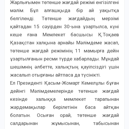
Жарлығымен төтенше жағдай режімі енгізілгені
мәлім. Бұл алғашқыда бір ай уақытқа
белгіленді. Төтенше жағдайдың мерзімі
қайтадан 15 сәуірден 30-ына ұзартылса, күні
кеше ғана Мемлекет басшысы Қ.Тоқаев
Қазақстан халқына арнайы Мәлімдеме жасап,
төтенше жағдай режімінің 11 мамырға дейін
ұзартылғанын ресми түрде хабарлады. Мұндай
шешімнің әлбетте, халықтың қауіпсіздігі үшін
жасалып отырғаны айтпаса да түсінікті.
Ел Президенті Қасым-Жомарт Кемелұлы бұған
дейінгі Мәлімдемелерінде төтенше жағдай
кезінде халыққа мемлекет тарапынан
жәрдемақылар берілетінін баса айтқан
болатын. Осыған орай, төтенше жағдай
салдарынан жұмысынан, табысынан