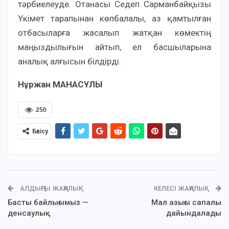
тәрбиелеуде. Отанасы Седеп Сарманбайқызы
Үкімет тарапынан көпбалалы, аз қамтылған
отбасыларға жасалып жатқан көмектің
маңыздылығын айтып, ел басшыларына
аналық алғысын білдірді.
Нұржан МАНАСҰЛЫ
250
Бөлісу
АЛДЫҢҒЫ ЖАҢАЛЫҚ
КЕЛЕСІ ЖАҢАЛЫҚ
Басты байлығымыз —
Мал азығы сапалы
денсаулық
дайындалады