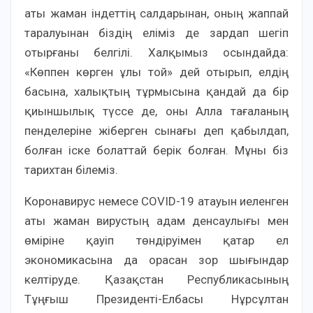
аты жаман індеттің салдарынан, оның жаппай
таралуынан біздің еліміз де зардап шегіп
отырғаны белгілі. Халқымыз осындайда:
«Көппен көрген ұлы той» дей отырып, елдің
басына, халықтың тұрмысына қандай да бір
қиыншылық түссе де, оны Алла тағаланың
пенделеріне жіберген сынағы деп қабылдап,
болған іске болаттай берік болған. Мұны біз
тарихтан білеміз.
Коронавирус немесе COVID-19 атауын иеленген
аты жаман вирустың адам денсаулығы мен
өміріне қауіп төндіруімен қатар ел
экономикасына да орасан зор шығындар
келтіруде. Қазақстан Республикасының
Тұңғыш Президенті-Елбасы Нұрсұлтан