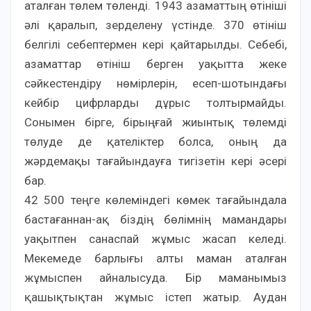
аталған төлем төленді. 1943 азаматтың өтініші
әлі қаралып, зерделену үстінде. 370 өтініш
белгілі себептермен кері қайтарылды. Себебі,
азаматтар өтініш берген уақытта жеке
сәйкестендіру нөмірлерін, есеп-шотындағы
кейбір цифрларды дұрыс толтырмайды.
Сонымен бірге, бірыңғай жиынтық төлемді
төлуде де қателіктер болса, оның да
жәрдемақы тағайындауға тигізетін кері әсері
бар.
42 500 теңге көлеміндегі көмек тағайындала
бастағаннан-ақ біздің бөлімнің мамандары
уақытпен санаспай жұмыс жасап келеді.
Мекемеде барлығы алты маман аталған
жұмыспен айналысуда. Бір маманымыз
қашықтықтан жұмыс істеп жатыр. Аудан