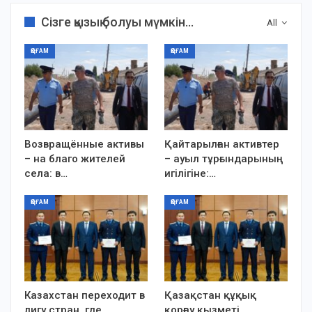
Сізге қызық болуы мүмкін...
All
ҚОҒАМ
ҚОҒАМ
Возвращённые активы
Қайтарылған активтер
– на благо жителей
– ауыл тұрғындарының
села: в…
игілігіне:…
ҚОҒАМ
ҚОҒАМ
Казахстан переходит в
Қазақстан құқық
лигу стран, где…
қорғау қызметі