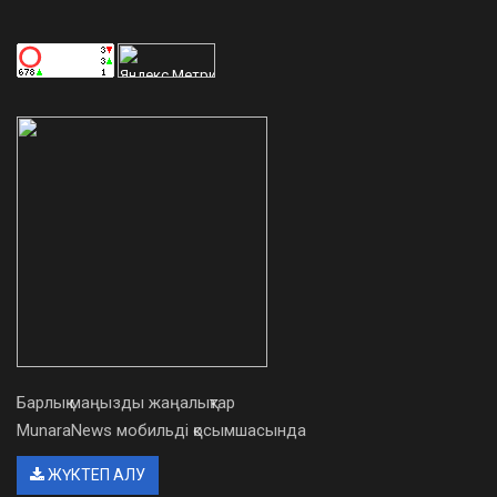
Барлық маңызды жаңалықтар
MunaraNews мобильді қосымшасында
ЖҮКТЕП АЛУ