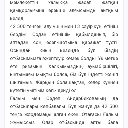
мемлекеттің халыққа жасап жатқан
қамқорлығына ерекше алғысымды айтқым
келеді.
42 500 теңгені алу үшін мен 13 сәуір күні өтініш
бердім. Содан өтінішім қабылданып, бір
аптадан соң есеп-шотыма қаражат түсті.
Осындай қиын кезеңде бұл біздің
отбасымызға әжептеуір көмек болды. Үкіметке
өте ризамын. Халқымыздың ауызбіршілігі,
ынтымағы мықты болса, біз бұл індетті жеңіп
шығамыз. Жарқын болашақтан, келер күннен
күтетін үмітіміз көп,- дейді ол.
Ғалым мен Седеп Айдарбекованың да
отбасылары көпбалалы. Бұл жанұя да 42 500
теңге жәрдемақы алған екен. Отағасы Ғалым
жұмыссыз. Олар отбасында алты бала