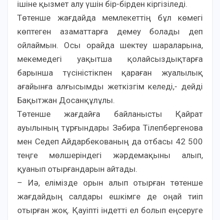
ішіне қызмет алу үшін бір-бірден кіргізіледі.
Төтенше жағдайда мемлекеттің бұл көмегі
көптеген азаматтарға демеу болады деп
ойлаймын. Осы орайда шектеу шараларына,
мекемедегі уақытша қолайсыздықтарға
барынша түсіністікпен қараған жуалылық
ағайынға алғысымды жеткізгім келеді,- дейді
Бақытжан Досанқұлұлы.
Төтенше жағдайға байланысты Қайрат
ауылының тұрғындары Зәбира Тілепбергенова
мен Седеп Айдарбекованың да отбасы 42 500
теңге мөлшеріндегі жәрдемақыны алып,
қуанып отырғандарын айтады.
– Иә, елімізде орын алып отырған төтенше
жағдайдың салдары ешкімге де оңай тиіп
отырған жоқ. Қауіпті індетті ел болып еңсеруге