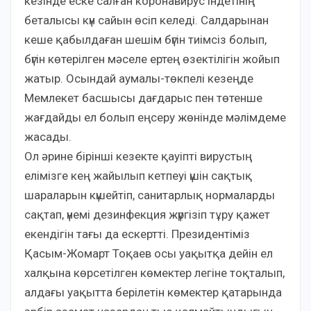
кезінде еске салған коронавирус індетінің
беталысы күн сайын өсіп келеді. Салдарынан
кеше қабылдаған шешім бүгін тиімсіз болып,
бүгін көтерілген мәселе ертең өзектілігін жойып
жатыр. Осындай аумалы-төкпелі кезеңде
Мемлекет басшысы дағдарыс пен төтенше
жағдайды ел болып еңсеру жөнінде мәлімдеме
жасады.
Ол әрине бірінші кезекте қауіпті вирустың
елімізге кең жайылып кетпеуі үшін сақтық
шараларын күшейтіп, санитарлық нормаларды
сақтап, үнемі дезинфекция жүргізіп тұру қажет
екендігін тағы да ескертті. Президентіміз
Қасым-Жомарт Тоқаев осы уақытқа дейін ел
халқына көрсетілген көмектер легіне тоқталып,
алдағы уақытта берілетін көмектер қатарында