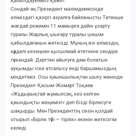
қабылдауымыз қажет.
Сондай-ақ Президент мәлімдемесінде
еліміздегі қазіргі ахуалға байланысты Төтенше
жағдай режимін 11 мамырға дейін ұзарту
туралы Жарлық шығару туралы шешім
қабылдағанын жеткізді. Мұның өзі еліміздің
күрделі кезеңнен қысылмай өтетініне сендіре
түскендей. Дерттен айығуға дем болатын
ауқымды іске атсалысу енді баршамыздың
міндетіміз. Осы қиыншылықтан шығу жөнінде
Президент Қасым-Жомарт Тоқаев
«Жұдырықтай жұмылсақ, кез келген
қиындықты жеңеміз!» деп бізді бірлесуге
шақырды. Мен Президенттің сөзін қолдай
отырып «Бірлік түбі — тірлік» екенін жеткізгім
келеді.