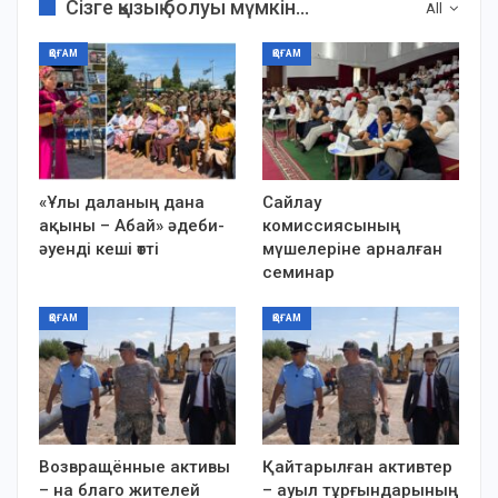
Сізге қызық болуы мүмкін...
All
ҚОҒАМ
ҚОҒАМ
«Ұлы даланың дана
Сайлау
ақыны – Абай» әдеби-
комиссиясының
әуенді кеші өтті
мүшелеріне арналған
семинар
ҚОҒАМ
ҚОҒАМ
Возвращённые активы
Қайтарылған активтер
– на благо жителей
– ауыл тұрғындарының