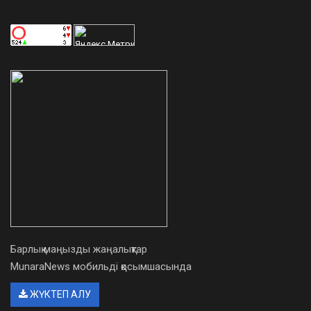
Барлық маңызды жаңалықтар
MunaraNews мобильді қосымшасында
ЖҮКТЕП АЛУ