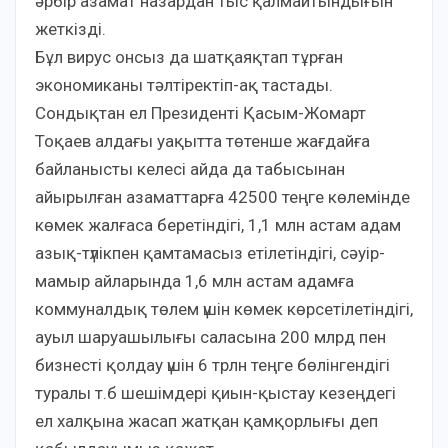
әрбір азамат назардан тыс қалмайтындығын
жеткізді.
Бұл вирус онсыз да шатқаяқтап тұрған
экономиканы тәлтіректіп-ақ тастады.
Сондықтан ел Президенті Қасым-Жомарт
Тоқаев алдағы уақытта төтенше жағдайға
байланысты келесі айда да табысынан
айырылған азаматтарға 42500 теңге көлемінде
көмек жалғаса беретіндігі, 1,1 млн астам адам
азық-түлікпен қамтамасыз етілетіндігі, сәуір-
мамыр айларында 1,6 млн астам адамға
коммуналдық төлем үшін көмек көрсетілетіндігі,
ауыл шаруашылығы саласына 200 млрд пен
бизнесті қолдау үшін 6 трлн теңге бөлінгендігі
туралы т.б шешімдері қиын-қыстау кезеңдегі
ел халқына жасап жатқан қамқорлығы деп