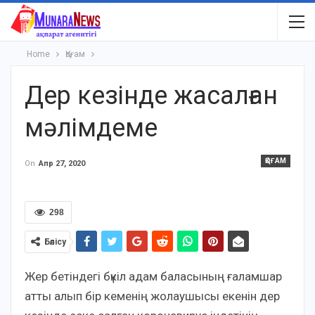
Home
Қоғам
Дер кезінде жасалған
мәлімдеме
ҚОҒАМ
On
Апр 27, 2020
298
Бөлісу
Жер бетіндегі бүкіл адам баласының ғаламшар
атты алып бір кеменің жолаушысы екенін дер