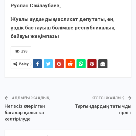
Руслан Сайлаубаев,
Жуалы аудандық мәслихат депутаты, ең
үздік бастауыш бөлімше республикалық
байқауы жеңімпазы
298
Бөлісу
АЛДЫҢҒЫ ЖАҢАЛЫҚ
КЕЛЕСІ ЖАҢАЛЫҚ
Негізсіз көтерілген
Тұрғындардың татымды
бағалар қалыпқа
тірлігі
келтірілуде