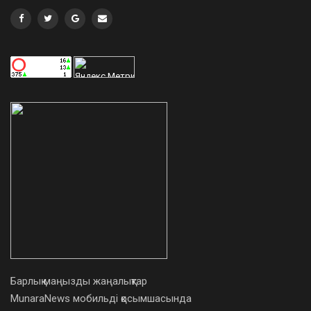
Барлық маңызды жаңалықтар
MunaraNews мобильді қосымшасында