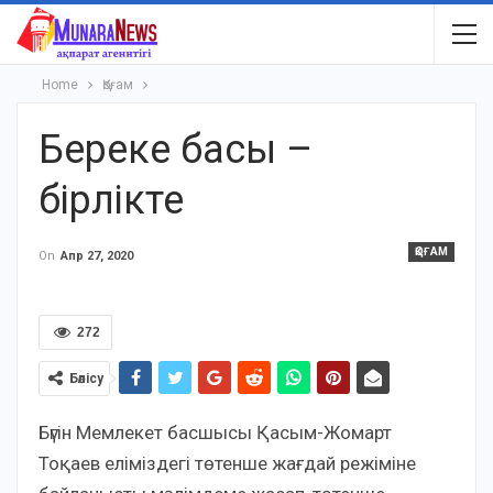
Home
Қоғам
Береке басы –
бірлікте
ҚОҒАМ
On
Апр 27, 2020
272
Бөлісу
Бүгін Мемлекет басшысы Қасым-Жомарт
Тоқаев еліміздегі төтенше жағдай режіміне