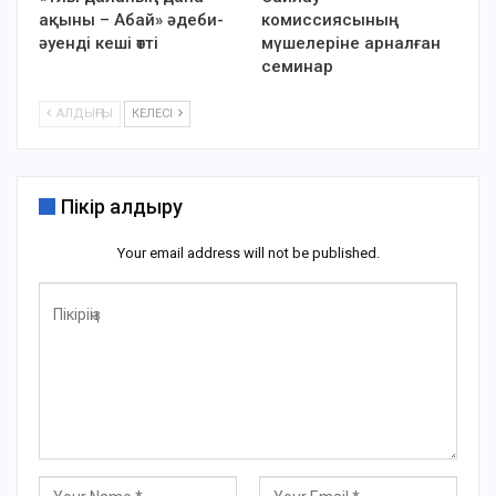
ақыны – Абай» әдеби-
комиссиясының
әуенді кеші өтті
мүшелеріне арналған
семинар
АЛДЫҢҒЫ
КЕЛЕСІ
Пікір қалдыру
Your email address will not be published.