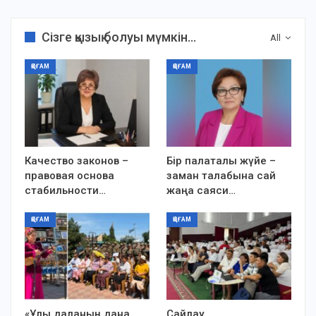
Сізге қызық болуы мүмкін...
All
ҚОҒАМ
ҚОҒАМ
Качество законов –
Бір палаталы жүйе –
правовая основа
заман талабына сай
стабильности…
жаңа саяси…
ҚОҒАМ
ҚОҒАМ
«Ұлы даланың дана
Сайлау