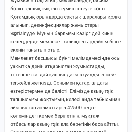
жұмысын тоқтатып, мекемелердің басым
бөлігі қашықтықтан жұмыс істеуге көшті.
Қоғамдық орындарда сақтық шаралары қолға
алынып, дезинфекциялар жұмыстары
жүргізілуде. Мұның барлығы қазіргідей қиын
кезеңдерде мемлекет халықпен әрдайым бірге
екенін танытып отыр.
Мемлекет басшысы бүгінгі мәлімдемесінде осы
уақытқа дейін атқарылған жұмыстарды,
төтенше жағдай қалпындағы ахуалды егжей-
тегжейлі жеткізді. Сонымен қатар, алдағы
өзгерістермен де бөлісті. Елімізде азық-түлік
тапшылығы жоқтығын, келесі айда табысынан
айырылған азаматтарға 42500 теңге
көлеміндегі көмек берілетінін, мұқтаж
отбасылар азық-түлік ала беретінін баса айтты.