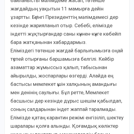
байланысты мәлімдеме жасап, төтенше
жағдайдың уақытын 11 мамырға дейін
ұзартты. Бүгінгі Президенттің мәлімдемесі дер
кезінде жарияланып отыр. Себебі, елімізде
індетті жұқтырғандар саны күннен-күнге көбейіп
бара жатқанынан хабардармыз.
Еліміздегі төтенше жағдай барлығымызға оңай
түспей отырғаны баршамызға белгілі. Кейбір
азаматтар жұмыссыз қалып, табысынан
айырылды, жоспарлары өзгерді. Алайда ең
бастысы мемлекет үшін халқының амандығы
мен денінің саулығы. Бұл ретте, Мемлекет
басшысы дер кезінде дұрыс шешім қабылдап,
соның салдарынан індет жаппай таралмады.
Елімізде қатаң карантин режімі енгізіліп, шектеу
шаралары қолға алынды. Қоғамдық көліктер