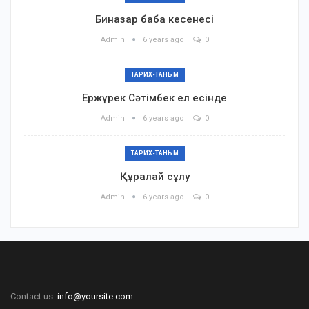
Биназар баба кесенесі
Admin
6 years ago
0
ТАРИХ-ТАНЫМ
Ержүрек Сәтімбек ел есінде
Admin
6 years ago
0
ТАРИХ-ТАНЫМ
Құралай сұлу
Admin
6 years ago
0
Contact us:
info@yoursite.com