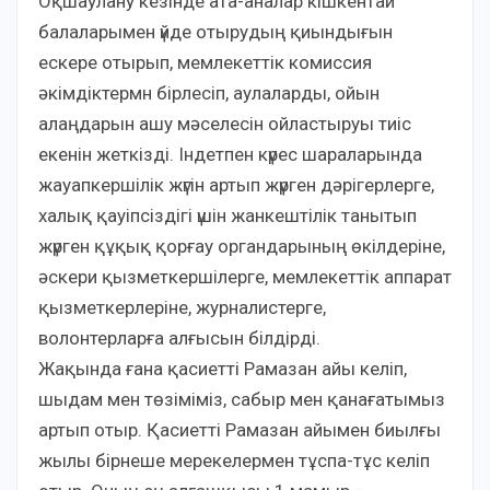
Оқшаулану кезінде ата-аналар кішкентай
балаларымен үйде отырудың қиындығын
ескере отырып, мемлекеттік комиссия
әкімдіктермн бірлесіп, аулаларды, ойын
алаңдарын ашу мәселесін ойластыруы тиіс
екенін жеткізді. Індетпен күрес шараларында
жауапкершілік жүгін артып жүрген дәрігерлерге,
халық қауіпсіздігі үшін жанкештілік танытып
жүрген құқық қорғау органдарының өкілдеріне,
әскери қызметкершілерге, мемлекеттік аппарат
қызметкерлеріне, журналистерге,
волонтерларға алғысын білдірді.
Жақында ғана қасиетті Рамазан айы келіп,
шыдам мен төзіміміз, сабыр мен қанағатымыз
артып отыр. Қасиетті Рамазан айымен биылғы
жылы бірнеше мерекелермен тұспа-тұс келіп