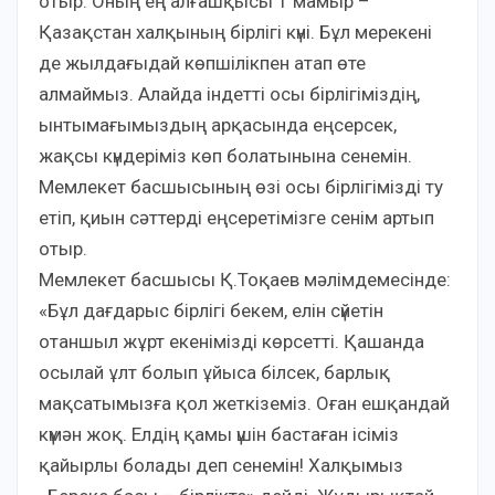
отыр. Оның ең алғашқысы 1 мамыр –
Қазақстан халқының бірлігі күні. Бұл мерекені
де жылдағыдай көпшілікпен атап өте
алмаймыз. Алайда індетті осы бірлігіміздің,
ынтымағымыздың арқасында еңсерсек,
жақсы күндеріміз көп болатынына сенемін.
Мемлекет басшысының өзі осы бірлігімізді ту
етіп, қиын сәттерді еңсеретімізге сенім артып
отыр.
Мемлекет басшысы Қ.Тоқаев мәлімдемесінде:
«Бұл дағдарыс бірлігі бекем, елін сүйетін
отаншыл жұрт екенімізді көрсетті. Қашанда
осылай ұлт болып ұйыса білсек, барлық
мақсатымызға қол жеткіземіз. Оған ешқандай
күмән жоқ. Елдің қамы үшін бастаған ісіміз
қайырлы болады деп сенемін! Халқымыз