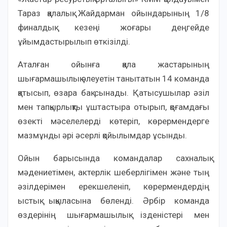
Тараз қалалық Жайдарман ойындарының 1/8
финалдық кезеңі жоғары деңгейде
ұйымдастырылып өткізілді.
Аталған ойынға қала жастарының
шығармашылық әлеуетін танытатын 14 команда
қатысып, өзара бақ сынады. Қатысушылар әзіл
мен тапқырлықты ұштастыра отырып, қоғамдағы
өзекті мәселелерді көтеріп, көрермендерге
мазмұнды әрі әсерлі қойылымдар ұсынды.
Ойын барысында командалар сахналық
мәдениетімен, актерлік шеберлігімен және тың
әзілдерімен ерекшеленіп, көрермендердің
ыстық ықыласына бөленді. Әрбір команда
өздерінің шығармашылық ізденістері мен