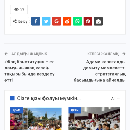
59
Бөлісу
АЛДЫҢҒЫ ЖАҢАЛЫҚ
КЕЛЕСІ ЖАҢАЛЫҚ
«Жаңа Конституция – ел
Адами капиталды
дамуының жаңа кезеңі»
дамыту мемлекеттің
тақырыбында кездесу
стратегиялық
өтті
басымдығына айналды
Сізге қызық болуы мүмкін...
All
ҚОҒАМ
ҚОҒАМ