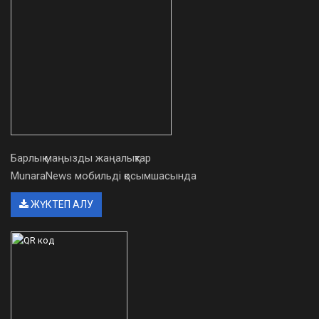
Барлық маңызды жаңалықтар
MunaraNews мобильді қосымшасында
ЖҮКТЕП АЛУ