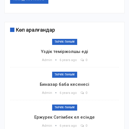
Көп қаралғандар
ТАРИХ-ТАНЫМ
Үздік теміржолшы еді
Admin
6 years ago
0
ТАРИХ-ТАНЫМ
Биназар баба кесенесі
Admin
6 years ago
0
ТАРИХ-ТАНЫМ
Ержүрек Сәтімбек ел есінде
Admin
6 years ago
0