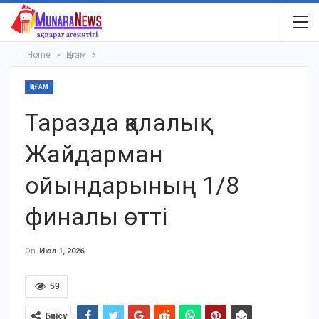
Home
Қоғам
ҚОҒАМ
Таразда қалалық
Жайдарман
ойындарының 1/8
финалы өтті
On
Июл 1, 2026
59
Бөлісу