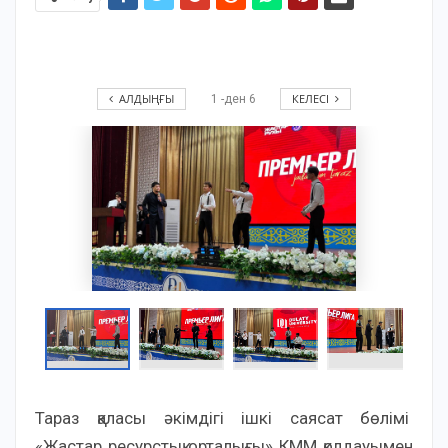
АЛДЫҢҒЫ
КЕЛЕСІ
1
-ден
6
Тараз қаласы әкімдігі ішкі саясат бөлімі
«Жастар ресурстық орталығы» КММ қолдауымен