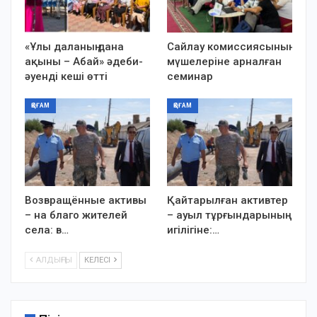
«Ұлы даланың дана
Сайлау комиссиясының
ақыны – Абай» әдеби-
мүшелеріне арналған
әуенді кеші өтті
семинар
ҚОҒАМ
ҚОҒАМ
Возвращённые активы
Қайтарылған активтер
– на благо жителей
– ауыл тұрғындарының
села: в…
игілігіне:…
АЛДЫҢҒЫ
КЕЛЕСІ