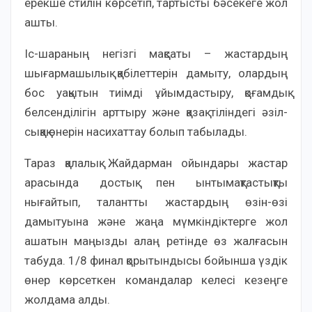
ерекше стилін көрсетіп, тартысты бәсекеге жол
ашты.
Іс-шараның негізгі мақсаты – жастардың
шығармашылық қабілеттерін дамыту, олардың
бос уақытын тиімді ұйымдастыру, қоғамдық
белсенділігін арттыру және қазақ тіліндегі әзіл-
сықақ өнерін насихаттау болып табылады.
Тараз қалалық Жайдарман ойындары жастар
арасында достық пен ынтымақтастықты
нығайтып, талантты жастардың өзін-өзі
дамытуына және жаңа мүмкіндіктерге жол
ашатын маңызды алаң ретінде өз жалғасын
табуда. 1/8 финал қорытындысы бойынша үздік
өнер көрсеткен командалар келесі кезеңге
жолдама алды.