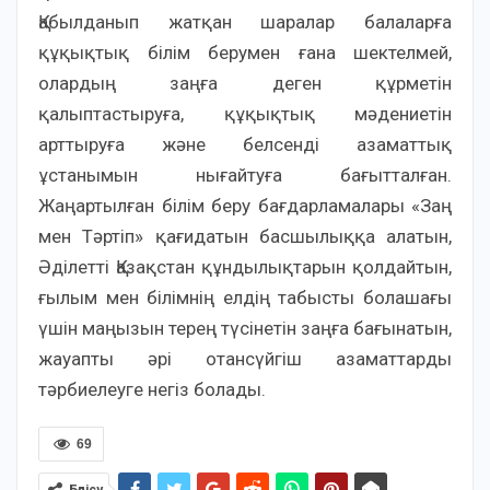
Қабылданып жатқан шаралар балаларға
құқықтық білім берумен ғана шектелмей,
олардың заңға деген құрметін
қалыптастыруға, құқықтық мәдениетін
арттыруға және белсенді азаматтық
ұстанымын нығайтуға бағытталған.
Жаңартылған білім беру бағдарламалары «Заң
мен Тәртіп» қағидатын басшылыққа алатын,
Әділетті Қазақстан құндылықтарын қолдайтын,
ғылым мен білімнің елдің табысты болашағы
үшін маңызын терең түсінетін заңға бағынатын,
жауапты әрі отансүйгіш азаматтарды
тәрбиелеуге негіз болады.
69
Бөлісу