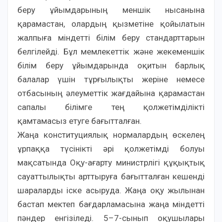
беру ұйымдарының меншік нысанына
қарамастан, олардың қызметіне қойылатын
жалпыға міндетті білім беру стандарттарын
белгілейді. Бұл мемлекеттік және жекеменшік
білім беру ұйымдарында оқитын барлық
балалар үшін тұрғылықты жеріне немесе
отбасының әлеуметтік жағдайына қарамастан
сапалы білімге тең қолжетімділікті
қамтамасыз етуге бағытталған.
Жаңа конституциялық нормалардың өскелең
ұрпаққа түсінікті әрі қолжетімді болуы
мақсатында Оқу-ағарту министрлігі құқықтық
сауаттылықты арттыруға бағытталған кешенді
шараларды іске асыруда. Жаңа оқу жылынан
бастап мектеп бағдарламасына жаңа міндетті
пәндер енгізіледі. 5–7-сынып оқушылары