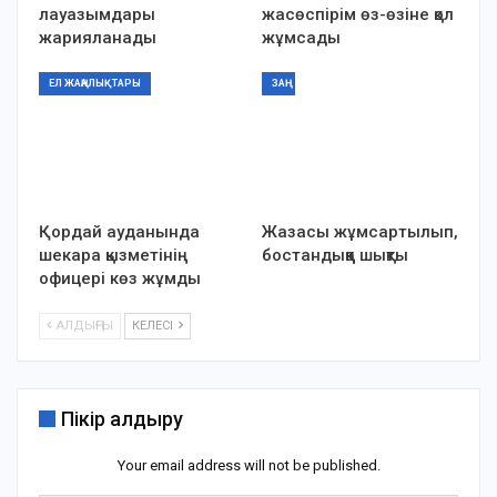
лауазымдары
жасөспірім өз-өзіне қол
жарияланады
жұмсады
ЕЛ ЖАҢАЛЫҚТАРЫ
ЗАҢ
Қордай ауданында
Жазасы жұмсартылып,
шекара қызметінің
бостандыққа шықты
офицері көз жұмды
АЛДЫҢҒЫ
КЕЛЕСІ
Пікір қалдыру
Your email address will not be published.