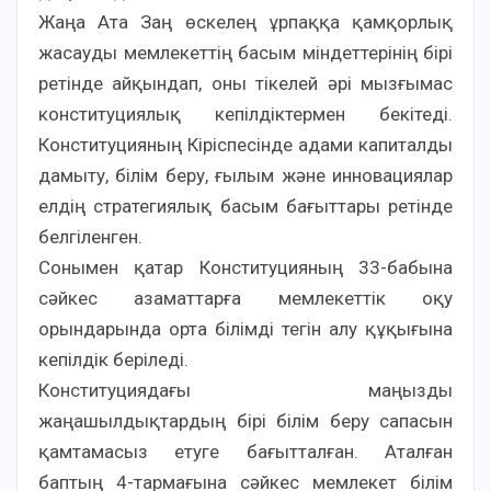
Жаңа Ата Заң өскелең ұрпаққа қамқорлық
жасауды мемлекеттің басым міндеттерінің бірі
ретінде айқындап, оны тікелей әрі мызғымас
конституциялық кепілдіктермен бекітеді.
Конституцияның Кіріспесінде адами капиталды
дамыту, білім беру, ғылым және инновациялар
елдің стратегиялық басым бағыттары ретінде
белгіленген.
Сонымен қатар Конституцияның 33-бабына
сәйкес азаматтарға мемлекеттік оқу
орындарында орта білімді тегін алу құқығына
кепілдік беріледі.
Конституциядағы маңызды
жаңашылдықтардың бірі білім беру сапасын
қамтамасыз етуге бағытталған. Аталған
баптың 4-тармағына сәйкес мемлекет білім