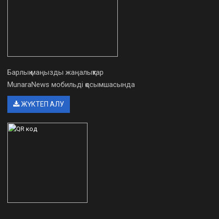
Барлық маңызды жаңалықтар
MunaraNews мобильді қосымшасында
ЖҮКТЕП АЛУ