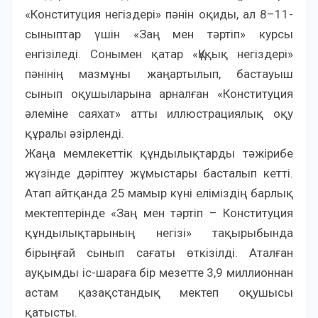
«Конституция негіздері» пәнін оқиды, ал 8–11-
сыныптар үшін «Заң мен тәртіп» курсы
енгізіледі. Сонымен қатар «Құқық негіздері»
пәнінің мазмұны жаңартылып, бастауыш
сынып оқушыларына арналған «Конституция
әлеміне саяхат» атты иллюстрациялық оқу
құралы әзірленді.
Жаңа мемлекеттік құндылықтарды тәжірибе
жүзінде дәріптеу жұмыстары басталып кетті.
Атап айтқанда 25 мамыр күні еліміздің барлық
мектептерінде «Заң мен тәртіп – Конституция
құндылықтарының негізі» тақырыбында
бірыңғай сынып сағаты өткізілді. Аталған
ауқымды іс-шараға бір мезетте 3,9 миллионнан
астам қазақстандық мектеп оқушысы
қатысты.