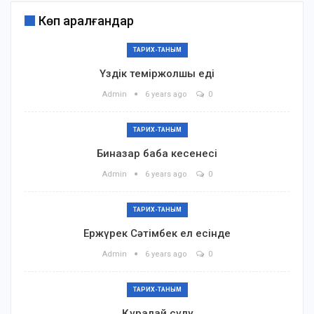
Көп қаралғандар
ТАРИХ-ТАНЫМ
Үздік теміржолшы еді
Admin
6 years ago
0
ТАРИХ-ТАНЫМ
Биназар баба кесенесі
Admin
6 years ago
0
ТАРИХ-ТАНЫМ
Ержүрек Сәтімбек ел есінде
Admin
6 years ago
0
ТАРИХ-ТАНЫМ
Құралай сұлу