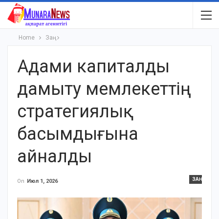
Home
Заң
Адами капиталды
дамыту мемлекеттің
стратегиялық
басымдығына
айналды
ЗАҢ
On
Июл 1, 2026