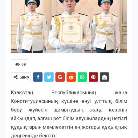
69
Бөлісу
Қазақстан Республикасының жаңа
Конституциясының күшіне енуі ұлттық білім
беру жүйесін дамытудың жаңа кезеңін
айқындап, алғаш рет білім алушылардың негізгі
құқықтарын мемлекеттің ең жоғары құқықтық
деңгейінде бекітті.