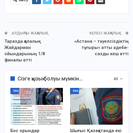
АЛДЫҢҒЫ ЖАҢАЛЫҚ
КЕЛЕСІ ЖАҢАЛЫҚ
Таразда қалалық
«Астана – тәуелсіздіктің
Жайдарман
тұғыры» атты әдеби-
ойындарының 1/8
сазды кеш өтті
финалы өтті
Сізге қызық болуы мүмкін...
All
ЗАҢ
ЗАҢ
Бос орындар
Шығыс Қазақстанда екі