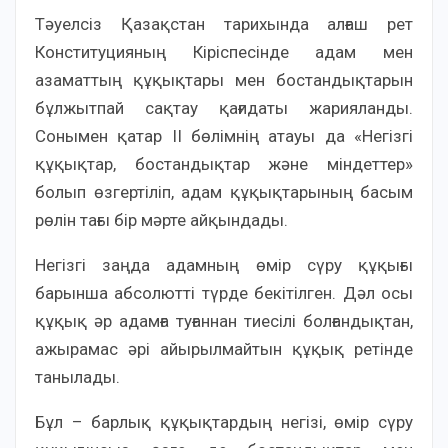
Тәуелсіз Қазақстан тарихында алғаш рет
Конституцияның Кіріспесінде адам мен
азаматтың құқықтары мен бостандықтарын
бұлжытпай сақтау қағидаты жарияланды.
Сонымен қатар II бөлімнің атауы да «Негізгі
құқықтар, бостандықтар және міндеттер»
болып өзгертіліп, адам құқықтарының басым
рөлін тағы бір мәрте айқындады.
Негізгі заңда адамның өмір сүру құқығы
барынша абсолютті түрде бекітілген. Дәл осы
құқық әр адамға туғаннан тиесілі болғандықтан,
ажырамас әрі айырылмайтын құқық ретінде
танылады.
Бұл – барлық құқықтардың негізі, өмір сүру