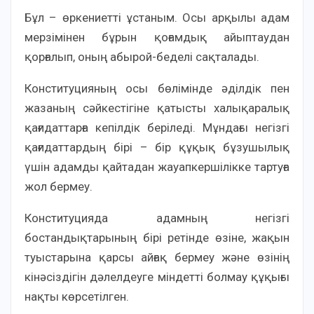
Бұл – өркениетті ұстаным. Осы арқылы адам
мерзімінен бұрын қоғамдық айыптаудан
қорғалып, оның абырой-беделі сақталады.
Конституцияның осы бөлімінде әділдік пен
жазаның сәйкестігіне қатысты халықаралық
қағидаттарға кепілдік беріледі. Мұндағы негізгі
қағидаттардың бірі – бір құқық бұзушылық
үшін адамды қайтадан жауапкершілікке тартуға
жол бермеу.
Конституцияда адамның негізгі
бостандықтарының бірі ретінде өзіне, жақын
туыстарына қарсы айғақ бермеу және өзінің
кінәсіздігін дәлелдеуге міндетті болмау құқығы
нақты көрсетілген.