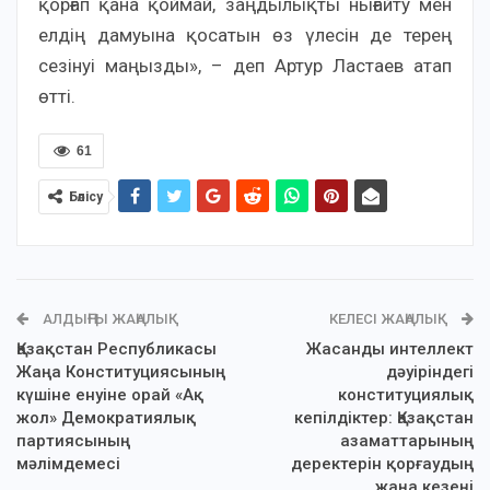
қорғап қана қоймай, заңдылықты нығайту мен
елдің дамуына қосатын өз үлесін де терең
сезінуі маңызды», – деп Артур Ластаев атап
өтті.
61
Бөлісу
АЛДЫҢҒЫ ЖАҢАЛЫҚ
КЕЛЕСІ ЖАҢАЛЫҚ
Қазақстан Республикасы
Жасанды интеллект
Жаңа Конституциясының
дәуіріндегі
күшіне енуіне орай «Ақ
конституциялық
жол» Демократиялық
кепілдіктер: Қазақстан
партиясының
азаматтарының
мәлімдемесі
деректерін қорғаудың
жаңа кезеңі