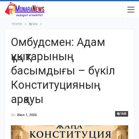
Home
Қоғам
Омбудсмен: Адам
құқықтарының
басымдығы – бүкіл
Конституцияның
арқауы
ҚОҒАМ
On
Июл 1, 2026