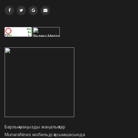
Барлық маңызды жаңалықтар
MunaraNews мобильді қосымшасында