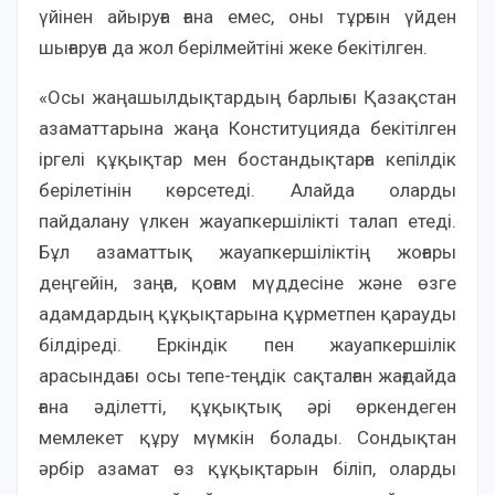
үйінен айыруға ғана емес, оны тұрғын үйден
шығаруға да жол берілмейтіні жеке бекітілген.
«Осы жаңашылдықтардың барлығы Қазақстан
азаматтарына жаңа Конституцияда бекітілген
іргелі құқықтар мен бостандықтарға кепілдік
берілетінін көрсетеді. Алайда оларды
пайдалану үлкен жауапкершілікті талап етеді.
Бұл азаматтық жауапкершіліктің жоғары
деңгейін, заңға, қоғам мүддесіне және өзге
адамдардың құқықтарына құрметпен қарауды
білдіреді. Еркіндік пен жауапкершілік
арасындағы осы тепе-теңдік сақталған жағдайда
ғана әділетті, құқықтық әрі өркендеген
мемлекет құру мүмкін болады. Сондықтан
әрбір азамат өз құқықтарын біліп, оларды