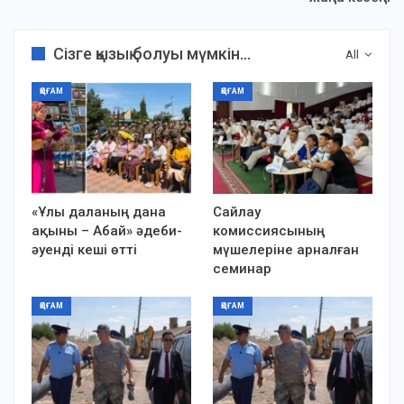
Сізге қызық болуы мүмкін...
All
ҚОҒАМ
ҚОҒАМ
«Ұлы даланың дана
Сайлау
ақыны – Абай» әдеби-
комиссиясының
әуенді кеші өтті
мүшелеріне арналған
семинар
ҚОҒАМ
ҚОҒАМ