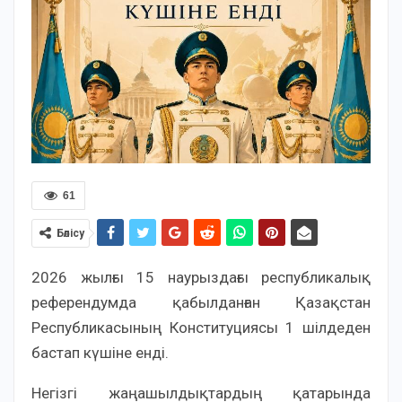
61
Бөлісу
2026 жылғы 15 наурыздағы республикалық
референдумда қабылданған Қазақстан
Республикасының Конституциясы 1 шілдеден
бастап күшіне енді.
Негізгі жаңашылдықтардың қатарында