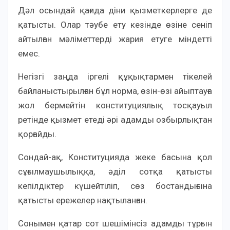
Дәл осындай қағида діни қызметкерлерге де
қатысты. Олар тәубе ету кезінде өзіне сеніп
айтылған мәліметтерді жария етуге міндетті
емес.
Негізгі заңда іргелі құқықтармен тікелей
байланыстырылған бұл норма, өзін-өзі айыптауға
жол бермейтін конституциялық тосқауыл
ретінде қызмет етеді әрі адамды озбырлықтан
қорғайды.
Сондай-ақ, Конституцияда жеке басына қол
сұғылмаушылыққа, әділ сотқа қатысты
кепілдіктер күшейтіліп, сөз бостандығына
қатысты ережелер нақтыланған.
Сонымен қатар сот шешімінсіз адамды тұрғын