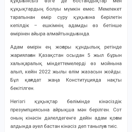
құқығынсыз өзге де бостандықтар мен
құқықтардың болуы мүмкін емес. Мемлекет
тарапынан өмір сүру құқығына берілетін
кепілдік – ешкімнің адамды өз бетінше
өмірінен айыра алмайтындығында.
Адам өмірін ең жоғары құндылық ретінде
жариялаған Қазақстан осыдан 5 жыл бұрын
халықаралық міндеттемелерді өз мойнына
алып, кейін 2022 жылы өлім жазасын жойды.
Бұл қағидат жаңа Конституцияда нақты
бекітілген.
Негізгі құқықтар бөлімінде кінәсіздік
презумпциясына айрықша мән берілген. Сот
оның кінәсін дәлелдегенге дейін адам қоғам
алдында әуел бастан кінәсіз деп танылуға тиіс.