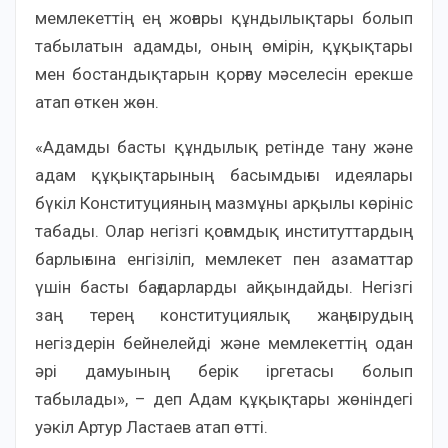
мемлекеттiң ең жоғары құндылықтары болып
табылатын адамды, оның өмiрiн, құқықтары
мен бостандықтарын қорғау мәселесін ерекше
атап өткен жөн.
«Адамды басты құндылық ретінде тану және
адам құқықтарының басымдығы идеялары
бүкіл Конституцияның мазмұны арқылы көрініс
табады. Олар негізгі қоғамдық институттардың
барлығына енгізіліп, мемлекет пен азаматтар
үшін басты бағдарларды айқындайды. Негізгі
заң терең конституциялық жаңғырудың
негіздерін бейнелейді және мемлекеттің одан
әрі дамуының берік іргетасы болып
табылады», – деп Адам құқықтары жөніндегі
уәкіл Артур Ластаев атап өтті.