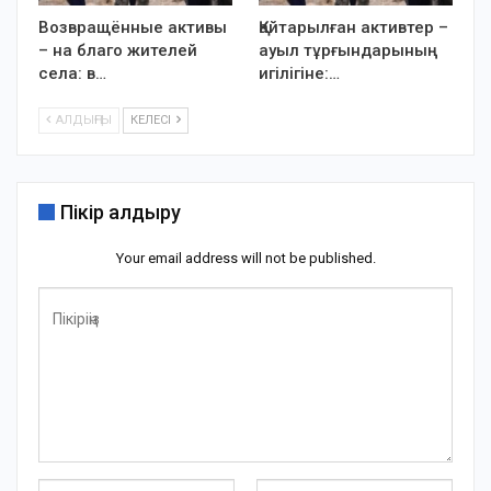
Возвращённые активы
Қайтарылған активтер –
– на благо жителей
ауыл тұрғындарының
села: в…
игілігіне:…
АЛДЫҢҒЫ
КЕЛЕСІ
Пікір қалдыру
Your email address will not be published.