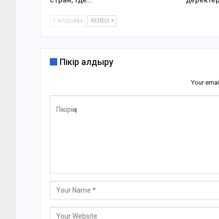
АЛДЫҢҒЫ
КЕЛЕСІ
Пікір қалдыру
Your emai