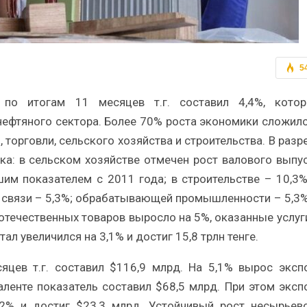
5
 по итогам 11 месяцев т.г. составил 4,4%, кото
ефтяного сектора. Более 70% роста экономики сложил
орговли, сельского хозяйства и строительства. В разр
а: в сельском хозяйстве отмечен рост валового выпу
шим показателем с 2011 года; в строительстве – 10,3%
%; связи – 5,3%; обрабатывающей промышленности – 5,3%
отечественных товаров выросло на 5%, оказанные услуг
ал увеличился на 3,1% и достиг 15,8 трлн тенге.
цев т.г. составил $116,9 млрд. На 5,1% вырос эксп
аленте показатель составил $68,5 млрд. При этом эксп
,2% и достиг $23,3 млрд. Устойчивый рост несырьев