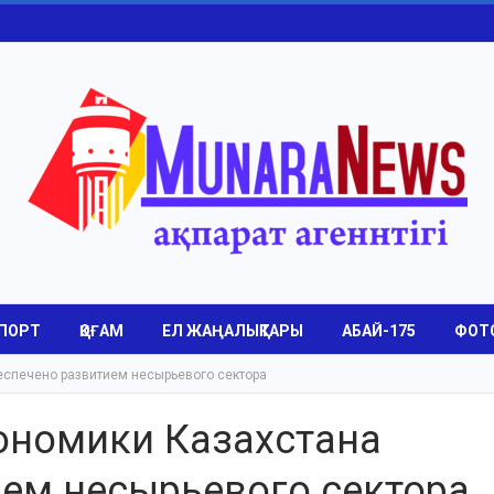
ПОРТ
ҚОҒАМ
ЕЛ ЖАҢАЛЫҚТАРЫ
АБАЙ-175
ФОТ
еспечено развитием несырьевого сектора
ономики Казахстана
ием несырьевого сектора