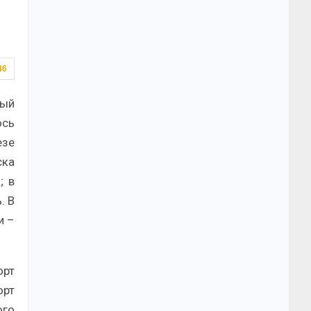
46
рый
ось
езе
ска
; в
. В
и –
орт
орт
ого