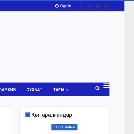
Sign in
ОАРХИВ
СҰХБАТ
ТАҒЫ
Көп қаралғандар
ТАРИХ-ТАНЫМ