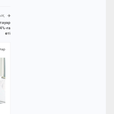
ЛЫҚ
 тауар
,4%-ға
өсті
алар