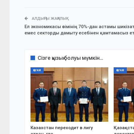
АЛДЫҢҒЫ ЖАҢАЛЫҚ
Ел экономикасы өсімінің 70%-дан астамы шикіза
емес секторды дамыту есебінен қамтамасыз ет
Сізге қызық болуы мүмкін...
ҚОҒАМ
ҚОҒАМ
Казахстан переходит в лигу
Қазақста
стран, где…
деректе