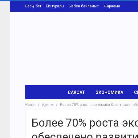
Басқы бет
Біз туралы
Бізбен байланыс
Жарнама
САЯСАТ
ЭКОНОМИКА
С
Home
Қоғам
Более 70% роста экономики Казахстана об
Более 70% роста эк
обеспечено развит