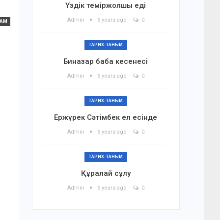
Үздік теміржолшы еді
Admin
6 years ago
0
ҒАМ
ТАРИХ-ТАНЫМ
Биназар баба кесенесі
Admin
6 years ago
0
ТАРИХ-ТАНЫМ
Ержүрек Сәтімбек ел есінде
Admin
6 years ago
0
ТАРИХ-ТАНЫМ
Құралай сұлу
Admin
6 years ago
0