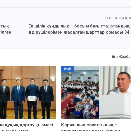
КЕЛЕСІ ЖАҢА
ттық
Елішілік құндылық – басым бағытта: отандық
ілген
өндірушілерімен жасалған шарттар сомасы 34
Өзге Жазб
ҚОҒАМ
н құқық қорғау қызметі
Қаржылық сауаттылық –
р ғылымы мен…
алаяқтыққа қарсы қалқан