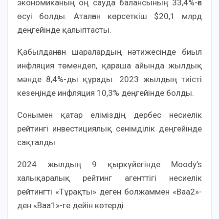
экономиканың оң сауда балансының 33,4%-ға
өсуі болды. Аталған көрсеткіш $20,1 млрд
деңгейінде қалыптасты.
Қабылданған шаралардың нәтижесінде биыл
инфляция төмендеп, қараша айында жылдық
мәнде 8,4%-ды құрады. 2023 жылдың тиісті
кезеңінде инфляция 10,3% деңгейінде болды.
Сонымен қатар еліміздің дербес несиелік
рейтингі инвестициялық сенімділік деңгейінде
сақталды.
2024 жылдың 9 қыркүйегінде Moody’s
халықаралық рейтинг агенттігі несиелік
рейтингті «Тұрақты» деген болжаммен «Ваа2»-
ден «Ваа1»-ге дейін көтерді.