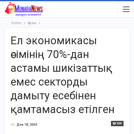
Home
Қоғам
Ел экономикасы
өсімінің 70%-дан
астамы шикізаттық
емес секторды
дамыту есебінен
қамтамасыз етілген
ҚОҒАМ
On
Дек 18, 2024