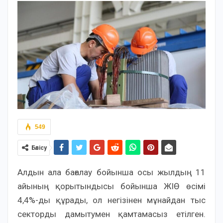
549
Бөлісу
Алдын ала бағалау бойынша осы жылдың 11
айының қорытындысы бойынша ЖІӨ өсімі
4,4%-ды құрады, ол негізінен мұнайдан тыс
секторды дамытумен қамтамасыз етілген.