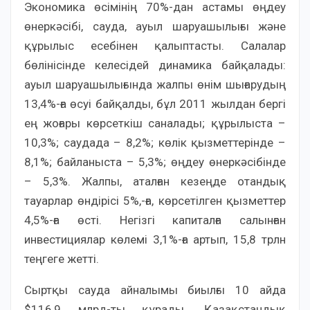
Экономика өсімінің 70%-дан астамы өңдеу
өнеркәсібі, сауда, ауыл шаруашылығы және
құрылыс есебінен қалыптасты. Салалар
бөлінісінде келесідей динамика байқалады:
ауыл шаруашылығында жалпы өнім шығарудың
13,4%-ға өсуі байқалды, бұл 2011 жылдан бергі
ең жоғары көрсеткіш саналады; құрылыста –
10,3%; саудада – 8,2%; көлік қызметтерінде –
8,1%; байланыста – 5,3%; өңдеу өнеркәсібінде
– 5,3%. Жалпы, аталған кезеңде отандық
тауарлар өндірісі 5%,-ға, көрсетілген қызметтер
4,5%-ға өсті. Негізгі капиталға салынған
инвестициялар көлемі 3,1%-ға артып, 15,8 трлн
теңгеге жетті.
Сыртқы сауда айналымы биылғы 10 айда
$116,9 млрд-ты құрады. Қазақстандық