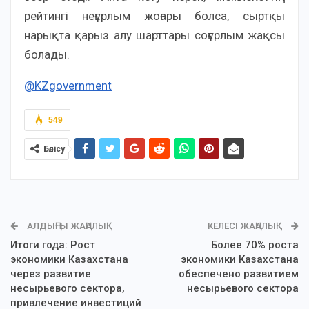
рейтингі неғұрлым жоғары болса, сыртқы
нарықта қарыз алу шарттары соғұрлым жақсы
болады.
@KZgovernment
549
Бөлісу
АЛДЫҢҒЫ ЖАҢАЛЫҚ
КЕЛЕСІ ЖАҢАЛЫҚ
Итоги года: Рост
Более 70% роста
экономики Казахстана
экономики Казахстана
через развитие
обеспечено развитием
несырьевого сектора,
несырьевого сектора
привлечение инвестиций