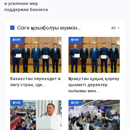
и усиление мер
поддержки бизнеса
Сізге қызық болуы мүмкін...
All
ҚОҒАМ
ҚОҒАМ
Казахстан переходит в
Қазақстан құқық қорғау
лигу стран, где…
қызметі деректер
ғылымы мен…
ҚОҒАМ
ҚОҒАМ