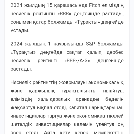
2024 жылдың 15 қарашасында Fitch еліміздің
несиелік рейтингін «BBB» деңгейінде растады,
сонымен қатар болжамды «Тұрақты» деңгейде
ұстады.
2024 жылдың 1 наурызында S&P болжамды
«Тұрақты» деңгейде сақтап қалып, дербес
несиелік рейтингі «BBB-/А-3» деңгейінде
растады.
Несиелік рейтингтің жоғарылауы экономикалық
және қаржылық тұрақтылықты нығайтуға,
еліміздің халықаралық аренадағы беделін
жақсартуға ықпал етеді, капитал нарықтарынан
инвестициялар тартуға және экономикаға тікелей
шетелдік инвестициялар көлемін ұлғайтуға оң
әсер етеді. Айта кету керек, мемлекеттің