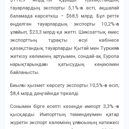
тауарлардың экспорты 5,1%-ға өсті, ақшалай
баламада көрсеткіш – $68,5 млрд. Бұл ретте
өңделген тауарлардың экспорты 10,2%-ға
ұлғайып, $23,3 млрд-қа жетті. Шикізаттық емес
экспорттың тұрақты өсуі көбінесе
қазақстандық тауарларды Қытай мен Түркияға
жеткізу көлемінің артуымен, сондай-ақ Еуропа
нарықтарындағы қатысудың кеңеюімен
байланысты.
Биылғы қызмет көрсету экспорты 10,5%-ға өсіп,
$8,4 млрд деңгейінде тіркелді.
Сонымен бірге есепті кезеңде импорт 3,3%.-ға
қысқарды. Импорттың төмендеуімен қатар
жүретін экспорт көлемінің ұлғаюының нәтижесі