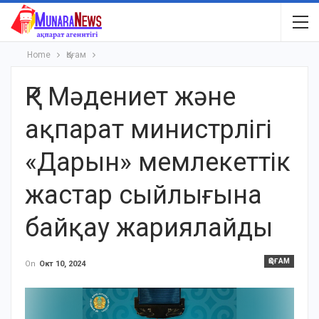
Home
Қоғам
ҚР Мәдениет және
ақпарат министрлігі
«Дарын» мемлекеттік
жастар сыйлығына
байқау жариялайды
ҚОҒАМ
On
Окт 10, 2024