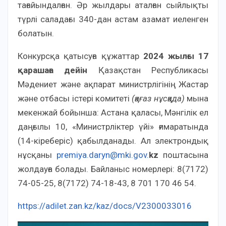
тағайындалған. Әр жылдары аталған сыйлықты
түрлі саладағы 340-дан астам азамат иеленген
болатын.
Конкурсқа қатысуға құжаттар
2024 жылғы 17
қарашаға дейін
Қазақстан Республикасы
Мәдениет және ақпарат министрлігінің Жастар
және отбасы істері комитеті
(қағаз нұсқада)
мына
мекенжай бойынша: Астана қаласы, Мәнгілік ел
даңғылы 10, «Министрліктер үйі» ғимаратында
(14-кіреберіс) қабылданады. Ал электрондық
нұсқаны
premiya.daryn@mki.gov.
kz
поштасына
жолдауға болады. Байланыс номерлері: 8(7172)
74-05-25, 8(7172) 74-18-43, 8 701 170 46 54.
https://adilet.zan.kz/kaz/docs/V2300033016