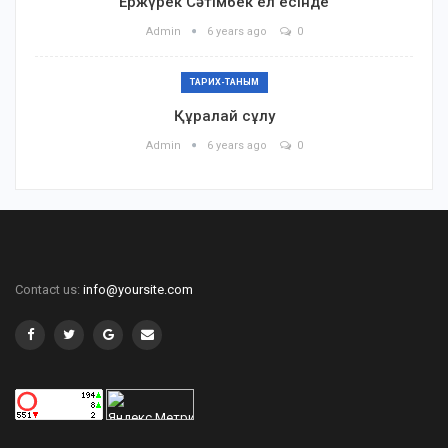
Ержүрек Сәтімбек ел есінде
Admin
6 years ago
0
ТАРИХ-ТАНЫМ
Құралай сұлу
Admin
6 years ago
0
Contact us:
info@yoursite.com