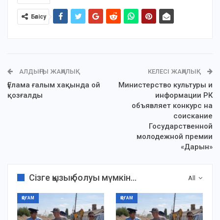
Бөлісу
АЛДЫҢҒЫ ЖАҢАЛЫҚ
КЕЛЕСІ ЖАҢАЛЫҚ
Ғұлама ғалым хақында ой
Министерство культуры и
қозғалды
информации РК
объявляет конкурс на
соискание
Государственной
молодежной премии
«Дарын»
Сізге қызық болуы мүмкін...
All
ҚОҒАМ
ҚОҒАМ