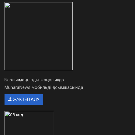
Барлық маңызды жаңалықтар
MunaraNews мобильді қосымшасында
ЖҮКТЕП АЛУ