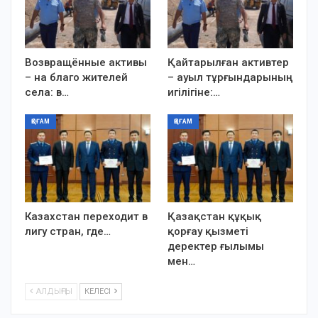
Возвращённые активы
Қайтарылған активтер
– на благо жителей
– ауыл тұрғындарының
села: в…
игілігіне:…
ҚОҒАМ
ҚОҒАМ
Казахстан переходит в
Қазақстан құқық
лигу стран, где…
қорғау қызметі
деректер ғылымы
мен…
АЛДЫҢҒЫ
КЕЛЕСІ