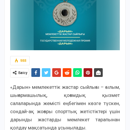
988
Бөлісу
«Дарын» мемлекеттік жастар сыйлығы – ғылым,
шығармашылық, қоғамдық қызмет
салаларында жемiстi еңбегімен көзге түскен,
сондай-ақ жоғары спорттық жетістіктері үшін
дарынды жастарды мемлекет тарапынан
қолдау мақсатында ұсынылады.