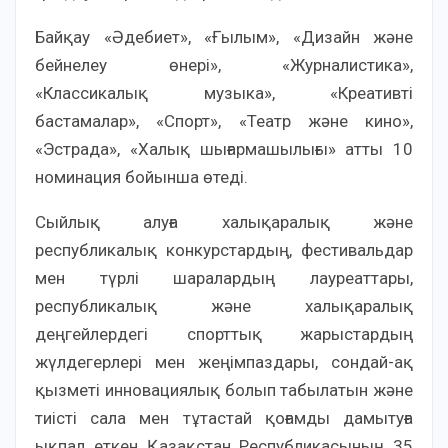
Байқау «Әдебиет», «Ғылым», «Дизайн және
бейнелеу өнері», «Журналистика»,
«Классикалық музыка», «Креативті
бастамалар», «Спорт», «Театр және кино»,
«Эстрада», «Халық шығармашылығы» атты 10
номинация бойынша өтеді.
Сыйлық алуға халықаралық және
республикалық конкурстардың, фестивальдар
мен түрлі шаралардың лауреаттары,
республикалық және халықаралық
деңгейлердегі спорттық жарыстардың
жүлдегерлері мен жеңімпаздары, сондай-ақ
қызметі инновациялық болып табылатын және
тиісті сала мен тұтастай қоғамды дамытуға
ықпал еткен Қазақстан Республикасының 35