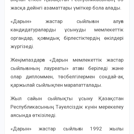
жасқа дейінгі азаматтары үміткер бола алады.
«Дарын» жастар сыйлығын алуға
кандидатураларды ұсынуды мемлекеттiк
органдар, қоғамдық бiрлестiктердің өкілдері
жүргiзедi.
Жеңімпаздарға «Дарын мемлекеттік жастар
сыйлығының лауреаты» атағы беріледі және
олар дипломмен, төсбелгілермен сондай-ақ
қаржылай сыйлықпен марапатталады.
Жыл сайын сыйлықты ұсыну Қазақстан
Республикасының Тәуелсіздік күнін мерекелеу
аясында өткізіледі.
«Дарын» жастар сыйлығы 1992 жылы