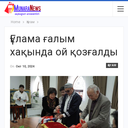
Home
Қоғам
Ғұлама ғалым
хақында ой қозғалды
ҚОҒАМ
On
Окт 10, 2024