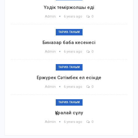
Үздік теміржолшы еді
Admin
6 years ago
0
ТАРИХ-ТАНЫМ
Биназар баба кесенесі
Admin
6 years ago
0
ТАРИХ-ТАНЫМ
Ержүрек Сәтімбек ел есінде
Admin
6 years ago
0
ТАРИХ-ТАНЫМ
Құралай сұлу
Admin
6 years ago
0