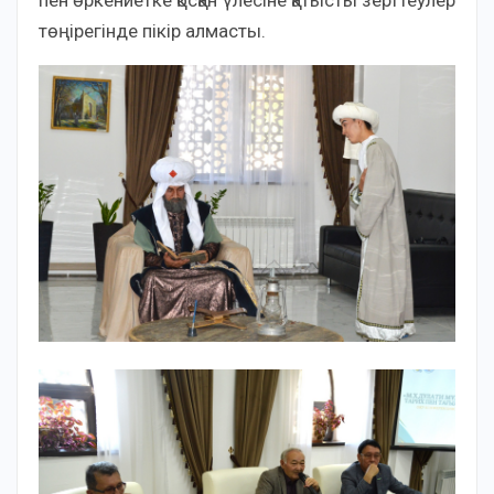
төңірегінде пікір алмасты.