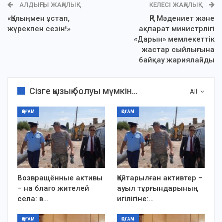
АЛДЫҢҒЫ ЖАҢАЛЫҚ
КЕЛЕСІ ЖАҢАЛЫҚ
«Қолыңмен ұстап,
ҚР Мәдениет және
жүрекпен сезін!»
ақпарат министрлігі
«Дарын» мемлекеттік
жастар сыйлығына
байқау жариялайды
Сізге қызық болуы мүмкін...
All
ҚОҒАМ
ҚОҒАМ
Возвращённые активы
Қайтарылған активтер –
– на благо жителей
ауыл тұрғындарының
села: в…
игілігіне:…
ҚОҒАМ
ҚОҒАМ