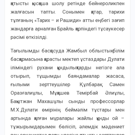
қатысты қысқаша шолу ретінде бейнероликпен
жалғасын тапты. Сонымен қатар, тарихи
тұлғаның «Тарих – и Рашиди» атты еңбегі зағип
жандарға арналған Брайль қарпіндегі тұсаукесер
рәсімі өткізілді.
Тағылымды басқосуда Жамбыл облыстық білім
басқармасына қарасты мектеп ұстаздары Дулати
іліміндегі рухани құндылықтарды негізге ала
отырып, тұщымды баяндамалар жасаса,
ғылыми зерттеушілер Құлбарақ Сәмен
Оразғалиұлы, Мұқашев Темірбай Әлиұлы,
Бақытжан Махашұлы сынды профессорлар
М.Х.Дулати өмірінің беймәлім тұстары мен
артында қалған мұралары жайлы құнды ой –
тұжырымдарымен бөлісіп, әлемдік мәдениет
пен өркениетке қосқан үлесіне қатысты зерттеулер