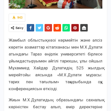
943
Бөлісу
Жамбыл облыстық көзі көрмейтін және әлсіз
көретін азаматтар кітапханасы мен М.Х.Дулати
атындағы Тараз өңірлік университеті бірлесе
ұйымдастыруымен әйгілі тарихшы, ұлы ойшыл
Мұхаммед Хайдар Дулатидің 525 жылдық
мерейтойы аясында «М.Х.Дулати мұрасы:
тарих пен тағылым» тақырыбында оқу
конференциясын өткізді.
Жиын М.Х.Дулатидың образындағы сахналық
көріністен бастау алып, өмір деректеріне