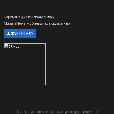
Барлық маңызды жаңалықтар
MunaraNews мобильді қосымшасында
ЖҮКТЕП АЛУ
© 2026 - "Munaranews". Барлық құқықтары қорғалған. ҚР