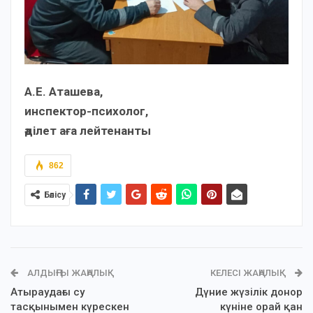
А.Е. Аташева,
инспектор-психолог,
әділет аға лейтенанты
862
Бөлісу
АЛДЫҢҒЫ ЖАҢАЛЫҚ
КЕЛЕСІ ЖАҢАЛЫҚ
Атыраудағы су
Дүние жүзілік донор
тасқынымен күрескен
күніне орай қан