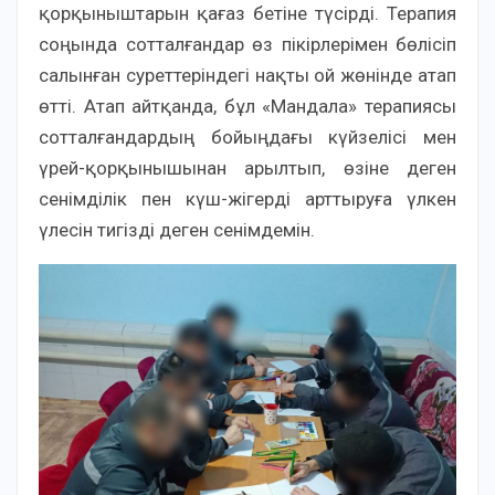
қорқыныштарын қағаз бетіне түсірді. Терапия
соңында сотталғандар өз пікірлерімен бөлісіп
салынған суреттеріндегі нақты ой жөнінде атап
өтті. Атап айтқанда, бұл «Мандала» терапиясы
сотталғандардың бойыңдағы күйзелісі мен
үрей-қорқынышынан арылтып, өзіне деген
сенімділік пен күш-жігерді арттыруға үлкен
үлесін тигізді деген сенімдемін.