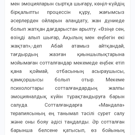
мен эмоцияларын сыртқа шығару, көңіл-күйдің
бірқалыпты процессін құру, жағымсыз
әсерлерден ойларын алаңдату, жан дүниеде
болып жатқан дағдарыстан арылту. «Өзіңе сен,
өзіңді алып шығар, Ақылың мен еңбегін екі
жақтап»,-деп Абай атамыз айтқандай,
тағдырдың жазған қиыншылықтарына
мойымаған сотталғандар мекемеде еңбек етіп
қана қоймай, отбасының асыраушысы,
қамқоршысы болып отыр. Мекеме
психологтары сотталғандардың жалпы
эмоцияналдық күйін тұрақтандыруға барын
салуда. Сотталғандарға «Мандала»
терапиясының ең танымал тәсілі сурет салу
және оны бояу әдісі таңдалды. Әр сотталған
барынша белсене қатысып, өз бойының