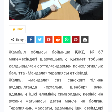
862
Бөлісу
Жамбыл облысы бойынша ҚАЖД №67
мекемесіндегі шаруашылық қызмет тобына
қалдырылған сотталғандармен психологиялық
бағытта «Мандала» терапиясы өткізілді.
Жалпы, «мандала» сөзі санскрит тілінен
аударылғанда «орталық, шеңбер» яғни,
адамның ішкі әлемінің символдық көрінісінің
рухани мағынасы деген мәңге ие болған.
Терапияның мақсаты, адамның ішкі сезімдері