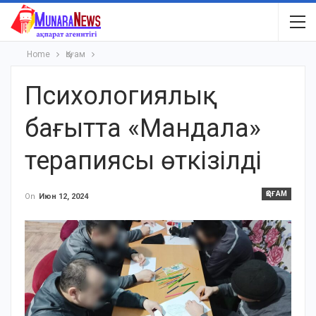
Home
Қоғам
Психологиялық
бағытта «Мандала»
терапиясы өткізілді
ҚОҒАМ
On
Июн 12, 2024