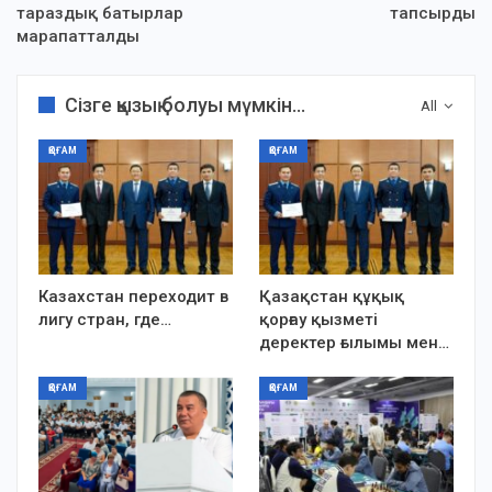
тараздық батырлар
тапсырды
марапатталды
Сізге қызық болуы мүмкін...
All
ҚОҒАМ
ҚОҒАМ
Казахстан переходит в
Қазақстан құқық
лигу стран, где…
қорғау қызметі
деректер ғылымы мен…
ҚОҒАМ
ҚОҒАМ