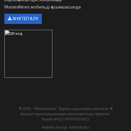
MunaraNews мобильді қосымшасында
ЖҮКТЕП АЛУ
© 2026 - "Munaranews". Барлық құқықтары қорғалған. ҚР
Ақпарат және комуникация министрлігінде тіркелген.
Куәлік № KZ13VPY00018322
Website Design:
BetterStudio