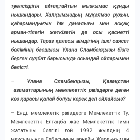
тәуелсіздігін айғақтайтын мызғымас құнды
нышандары. Халқымыздың мұқалмас рухын,
қаһармандығын һәм даналығы мен асқақ
арман-тілегін жеткізетін де осы қасиетті
нышандар. Тараз қаласы әкімдігінің ішкі саясат
бөлімінің басшысы Ұлана Сламбекқызы бізге
берген сұқбат барысында осындай ойларымен
бөлісті.
–
Ұлана Сламбекқызы,
Қазақстан
азаматтарының мемлекеттік рәміздерге деген
көз қарасы қалай болуы керек деп ойлайсыз?
– Енді, мемлекетік рәміздерге Мемлекеттік Ту,
Мемлекеттік Елтаңба және Мемлекеттік Гимн
жататыны белгілі ғой. 1992 жылдың 4
маусымында Елбасының арнайы Жарлығымен