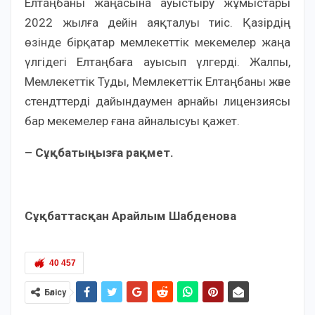
Елтаңбаны жаңасына ауыстыру жұмыстары
2022 жылға дейін аяқталуы тиіс. Қазірдің
өзінде бірқатар мемлекеттік мекемелер жаңа
үлгідегі Елтаңбаға ауысып үлгерді. Жалпы,
Мемлекеттік Туды, Мемлекеттік Елтаңбаны және
стендттерді дайындаумен арнайы лицензиясы
бар мекемелер ғана айналысуы қажет.
– Сұқбатыңызға рақмет.
Сұқбаттасқан Арайлым Шабденова
40 457
Бөлісу