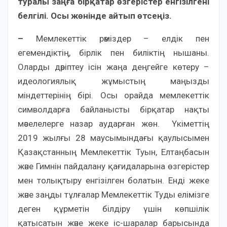
туралы заңға бірқатар өзгерістер енгізілгені
белгілі. Осы жөнінде айтып өтсеңіз.
–
Мемлекеттік рәміздер – елдік пен
егемендіктің, бірлік пен биліктің нышаны.
Оларды дәріптеу ісін жаңа деңгейге көтеру –
идеологиялық жұмыстың маңызды
міндеттерінің бірі. Осы орайда мемлекеттік
символдарға байланысты бірқатар нақты
мәселелерге назар аударған жөн. Үкіметтің
2019 жылғы 28 маусымындағы қаулысымен
Қазақстанның Мемлекеттік Туын, Елтаңбасын
және Гимнін пайдалану қағидаларына өзгерістер
мен толықтыру енгізілген болатын. Енді жеке
және заңды тұлғалар Мемлекеттік Туды елімізге
деген құрметін білдіру үшін көпшілік
қатысатын және жеке іс-шаралар барысында