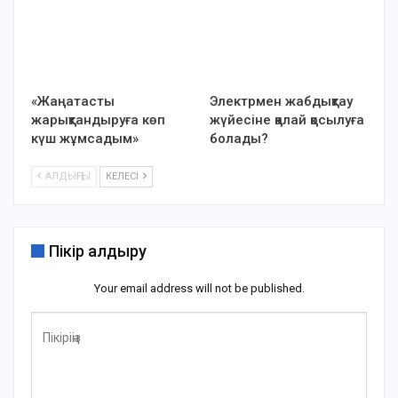
«Жаңатасты
Электрмен жабдықтау
жарықтандыруға көп
жүйесіне қалай қосылуға
күш жұмсадым»
болады?
АЛДЫҢҒЫ
КЕЛЕСІ
Пікір қалдыру
Your email address will not be published.