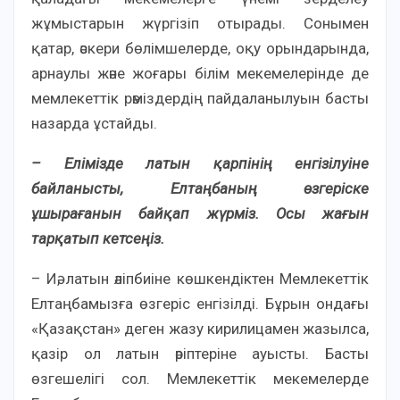
жұмыстарын жүргізіп отырады. Сонымен
қатар, әскери бөлімшелерде, оқу орындарында,
арнаулы және жоғары білім мекемелерінде де
мемлекеттік рәміздердің пайдаланылуын басты
назарда ұстайды.
– Елімізде латын қарпінің енгізілуіне
байланысты, Елтаңбаның өзгеріске
ұшырағанын байқап жүрміз. Осы жағын
тарқатып кетсеңіз.
– Иә, латын әліпбиіне көшкендіктен Мемлекеттік
Елтаңбамызға өзгеріс енгізілді. Бұрын ондағы
«Қазақстан» деген жазу кирилицамен жазылса,
қазір ол латын әріптеріне ауысты. Басты
өзгешелігі сол. Мемлекеттік мекемелерде