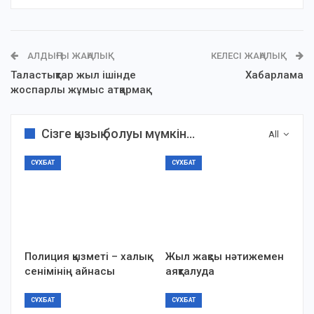
АЛДЫҢҒЫ ЖАҢАЛЫҚ
КЕЛЕСІ ЖАҢАЛЫҚ
Таластықтар жыл ішінде
Хабарлама
жоспарлы жұмыс атқармақ
Сізге қызық болуы мүмкін...
All
СҰХБАТ
СҰХБАТ
Полиция қызметі – халық
Жыл жақсы нәтижемен
сенімінің айнасы
аяқталуда
СҰХБАТ
СҰХБАТ