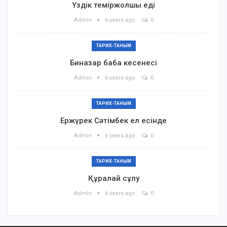
Үздік теміржолшы еді
Admin
6 years ago
0
ТАРИХ-ТАНЫМ
Биназар баба кесенесі
Admin
6 years ago
0
ТАРИХ-ТАНЫМ
Ержүрек Сәтімбек ел есінде
Admin
6 years ago
0
ТАРИХ-ТАНЫМ
Құралай сұлу
Admin
6 years ago
0