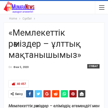
Home
Сұхбат
«Мемлекеттік
рәміздер – ұлттық
мақтанышымыз»
СҰХБАТ
On
Фев 5, 2020
40 457
Бөлісу
Мемлекеттік рәміздер – еліміздің егемендігі мен