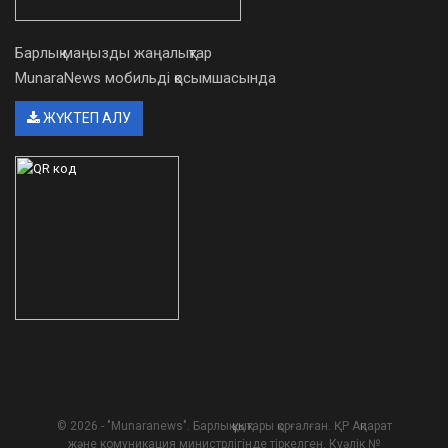
Барлық маңызды жаңалықтар
MunaraNews мобильді қосымшасында
ЖҮКТЕП АЛУ
© 2026 - "Munaranews". Барлық құқықтары қорғалған. ҚР Ақпарат
және комуникация министрлігінде тіркелген. Куәлік №