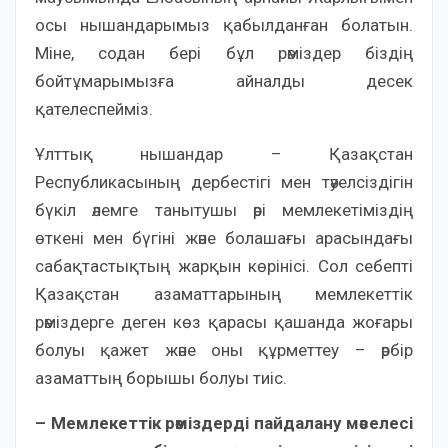
осы нышандарымыз қабылданған болатын.
Міне, содан бері бұл рәміздер біздің
бойтұмарымызға айналды десек
қателеспейміз.
Ұлттық нышандар – Қазақстан
Республикасының дербестігі мен тәуелсіздігін
бүкіл әлемге танытушы әрі мемлекетіміздің
өткені мен бүгіні және болашағы арасындағы
сабақтастықтың жарқын көрінісі. Сол себепті
Қазақстан азаматтарының мемлекеттік
рәміздерге деген көз қарасы қашанда жоғары
болуы қажет және оны құрметтеу – әрбір
азаматтың борышы болуы тиіс.
– Мемлекеттік рәміздерді пайдалану мәселесі