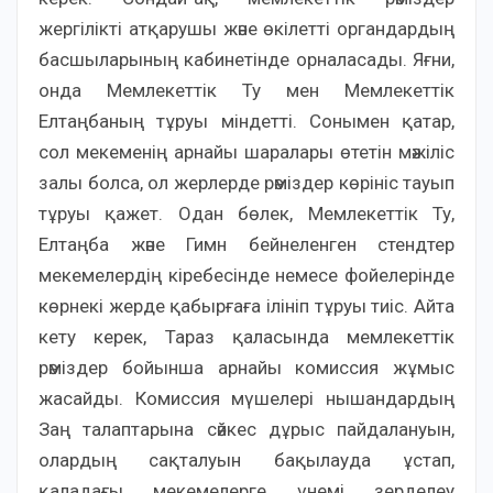
жергілікті атқарушы және өкілетті органдардың
басшыларының кабинетінде орналасады. Яғни,
онда Мемлекеттік Ту мен Мемлекеттік
Елтаңбаның тұруы міндетті. Сонымен қатар,
сол мекеменің арнайы шаралары өтетін мәжіліс
залы болса, ол жерлерде рәміздер көрініс тауып
тұруы қажет. Одан бөлек, Мемлекеттік Ту,
Елтаңба және Гимн бейнеленген стендтер
мекемелердің кіребесінде немесе фойелерінде
көрнекі жерде қабырғаға ілініп тұруы тиіс. Айта
кету керек, Тараз қаласында мемлекеттік
рәміздер бойынша арнайы комиссия жұмыс
жасайды. Комиссия мүшелері нышандардың
Заң талаптарына сәйкес дұрыс пайдалануын,
олардың сақталуын бақылауда ұстап,
қаладағы мекемелерге үнемі зерделеу