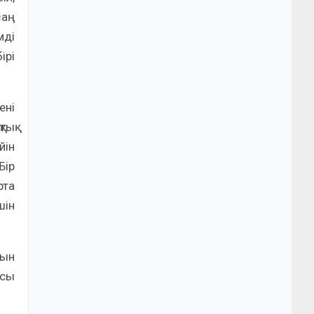
заң
мді
ірі
ені
тық
йін
Бір
рта
шін
сын
асы