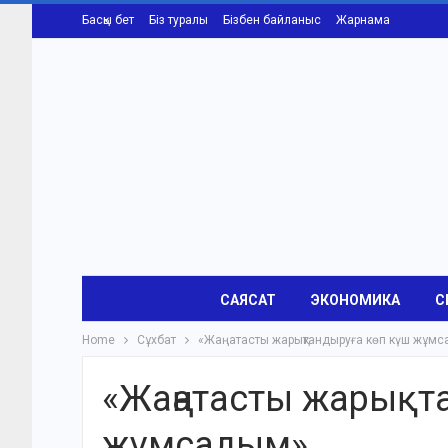
Басқы бет
Біз туралы
Бізбен байланыс
Жарнама
САЯСАТ
ЭКОНОМИКА
С
Home
Сұхбат
«Жаңатасты жарықтандыруға көп күш жұм
«Жаңатасты жарықт
жұмсадым»