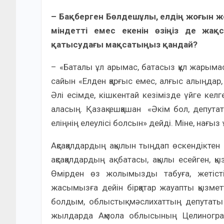
– Бақберген Бөлдешұлы, елдің жоғын ж
міндетті емес екенін өзіңіз де жақсы
қатысудағы мақсатыңыз қандай?
– «Баталы ұл арымас, батасыз құл жарымас
сайын «Елден қарғыс емес, алғыс алыңдар,
Әлі есімде, кішкентай кезімізде үйге келг
аласың. Қазақ ешқашан «Әкім бол, депутат
еліңнің елеулісі болсын» дейді. Міне, нағыз 
Ақсақалдардың ақылын тыңдап өскендіктен 
ақсақалдардың ақ батасы, ақылы есейген,
Өмірден өз жолымызды табуға, жетісті
жасымызға дейін бірқатар жауапты қызмет
болдым, облыстық мәслихаттың депутаты
жылдарда Ақмола облысының Целиноград