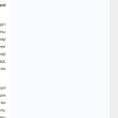
әлі
ргі
нғы
лар
бек
ңір
да,
кен
ңіл
шін
ген
ың.
алы