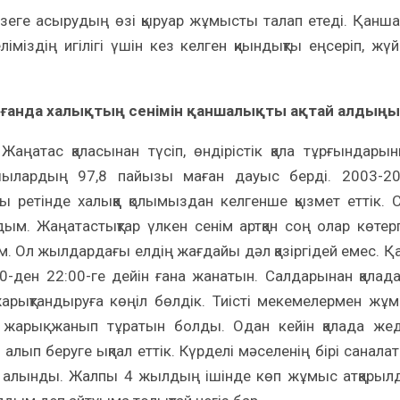
жүзеге асырудың өзі қыруар жұмысты талап етеді. Қанш
іміздің игілігі үшін кез келген қиындықты еңсеріп, жүй
ғанда халықтың сенімін қаншалықты ақтай алдыңы
аңатас қаласынан түсіп, өндірістік қала тұрғындары
ылардың 97,8 пайызы маған дауыс берді. 2003-2
ретінде халыққа қолымыздан келгенше қызмет еттік. 
ым. Жаңатастықтар үлкен сенім артқан соң олар көтер
. Ол жылдардағы елдің жағдайы дәл қазіргідей емес. Қ
00-ден 22:00-ге дейін ғана жанатын. Салдарынан қалад
 жарықтандыруға көңіл бөлдік. Тиісті мекемелермен жұ
ы жарық жанып тұратын болды. Одан кейін қалада же
алып беруге ықпал еттік. Күрделі мәселенің бірі санала
р алынды. Жалпы 4 жылдың ішінде көп жұмыс атқарыл