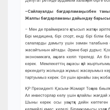
Депутат ретінде әрдайым халықпен бірге бо
–Сайлауалды бағдарламаңызбен таны
Жалпы бағдарламаны дайындау барысын
– Мен де праймеризге қатысып жатқан әрі
Бірі медицина, бірі спорт, енді бірі білі
салаларды дамыту үшін заман талабына са
жасайтынын айтады. Әрине бәрі дұрыс. Қол
экономикаға, ақшаға келіп тіреледі. Ал б
керек. Мемлекеттің ақшасы қай жыртығым
өркендету жолында жұмыс жасауымыз керек
тартуымыз керек. Ол үшін арнайы заң жоб
ҚР Президенті Қасым-Жомарт Тоқаев биылғ
Ал инвесторлар келу үшін қолайлы жағдай
Шыны керек осы уақытқа дейін көптеген
келмейді емес, келеді. Бірақ жұмысы ұзаққ