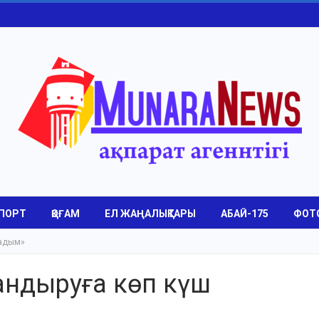
ПОРТ
ҚОҒАМ
ЕЛ ЖАҢАЛЫҚТАРЫ
АБАЙ-175
ФОТ
садым»
андыруға көп күш