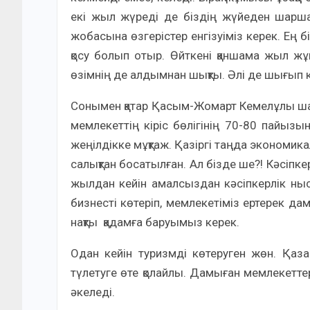
екі жыл жүреді де біздің жүйеден шаршап
жобасына өзгерістер енгізуіміз керек. Ең 
қосу болып отыр. Өйткені қаншама жыл жұ
өзімнің де алдымнан шықты. Әлі де шығып к
Сонымен қатар Қасым-Жомарт Кемелұлы шағ
мемлекеттің кіріс бөлігінің 70-80 пайызы
жеңілдікке мұқтаж. Қазіргі таңда экономик
салықтан босатылған. Ал бізде ше?! Кәсіпке
жылдан кейін амалсыздан кәсіпкерлік ны
бизнесті көтеріп, мемлекетіміз ертерек да
нақты қадамға баруымыз керек.
Одан кейін туризмді көтеруген жөн. Қаза
түлетуге өте қолайлы. Дамыған мемлекетте
әкеледі.