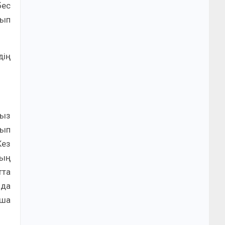
бес
лып
дің
мыз
лып
Кез
дың
тта
 да
нша