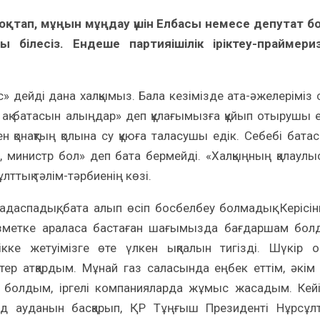
оқтап, мұңын мұңдау үшін Елбасы немесе депутат б
 білесіз. Ендеше партияішілік іріктеу-праймери
» дейді дана халқымыз. Бала кезімізде ата-әжелеріміз 
 ақ батасын алыңдар» деп құлағымызға құйып отырушы е
ен қонақтың қолына су құюға таласушы едік. Себебі бата
, министр бол» деп бата бермейді. «Халқыңның қалаулы
ұлттық тәлім-тәрбиенің көзі.
адаспадық, бата алып өсіп босбелбеу болмадық. Керісі
 қызметке араласа бастаған шағымызда бағдаршам бол
кке жетуімізге өте үлкен ықпалын тигізді. Шүкір 
тер атқардым. Мұнай газ саласында еңбек еттім, әкім
 болдым, іргелі компанияларда жұмыс жасадым. Кейі
 ауданын басқарып, ҚР Тұңғыш Президенті Нұрсұл