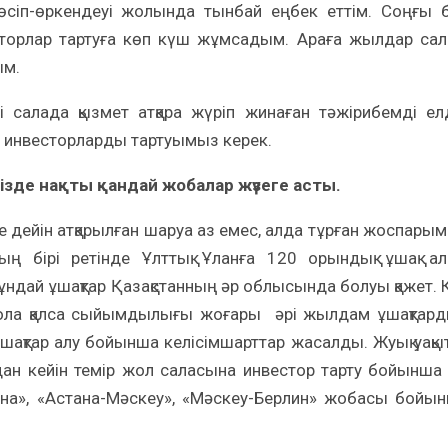
сіп-өркендеуі жолында тынбай еңбек еттім. Соңғы 
сторлар тартуға көп күш жұмсадым. Араға жылдар са
ым.
рлі салада қызмет атқара жүріп жинаған тәжірибемді ел
а инвесторларды тартуымыз керек.
ізде нақты қандай жобалар жүзеге асты.
е дейін атқарылған шаруа аз емес, алда тұрған жоспары
ның бірі ретінде Ұлттық Ұланға 120 орындық ұшақ а
ұндай ұшақтар Қазақстанның әр облысында болуы қажет. 
 бола қалса сыйымдылығы жоғары әрі жылдам ұшақтар
кұшақтар алу бойынша келісімшарттар жасалды. Жуық уақы
ан кейін темір жол саласына инвестор тарту бойынша
ана», «Астана-Мәскеу», «Мәскеу-Берлин» жобасы бойы