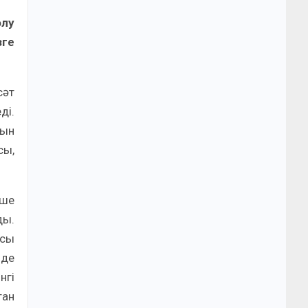
олу
зге
сәт
ді.
сын
сы,
нше
ды.
осы
 де
нгі
тан