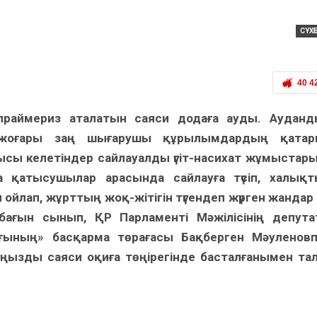
СҰХ
40 4
 праймериз аталатын саяси додаға ауды. Аудан
ең жоғары заң шығарушы құрылымдардың қатар
ғысы келетіндер сайлауалды үгіт-насихат жұмыстар
ға қатысушылар арасында сайлауға түсіп, халық
йлап, жұрттың жоқ-жітігін түгендеп жүрген жандар
 бағын сынып, ҚР Парламенті Мәжілісінің депут
лығының» басқарма төрағасы Бақберген Мәуленов
аңызды саяси оқиға төңірегінде басталғанымен та