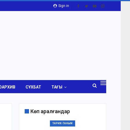
Sign in
ОАРХИВ
СҰХБАТ
ТАҒЫ
Көп қаралғандар
ТАРИХ-ТАНЫМ