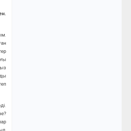
ен.
ым.
ған
тер
ығы
мыз
зды
теп
ді.
не?
лар
ыл,