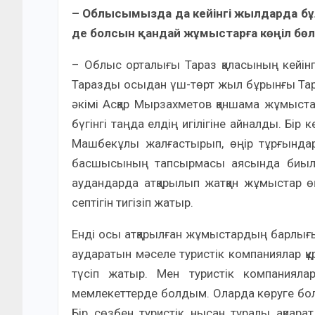
– Облысымызда да кейінгі жылдарда бұл
де болсын қандай жұмыстарға көңіл бөлу
– Облыс орталығы Тараз қаласының кейінгі
Таразды осыдан үш-төрт жыл бұрынғы Та
әкімі Асқар Мырзахметов қаншама жұмыста
бүгінгі таңда елдің игілігіне айналды. Бі
Машбекұлы жалғастырып, өңір тұрғындары
басшысының тапсырмасы аясында биылды
аудандарда атқарылып жатқан жұмыстар өң
септігін тигізіп жатыр.
Енді осы атқарылған жұмыстардың барлығы
аударатын мәселе туристік компаниялар құ
түсіп жатыр. Мен туристік компанияла
мемлекеттерде болдым. Оларда көруге бол
Бір сөзбен туристік нысан туралы ақпара