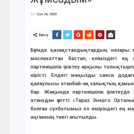
On
Сен 26, 2020
Бөлісу
Бүгінде қазақстандықтардың назары
мәслихаттан бастап, еліміздегі 
партияішілік іріктеу арқылы толықтыр
кірісті. Елдегі маңызды саяси дода
қалаулысы атанбай-ақ халықтың қамын о
бар. Жақында партияішілік іріктеуде
атанудан үмітті «Тараз Энерго Орта
болған сұхбатымыз ел өміріндегі ең м
әңгіменің тиегі ағытылды.