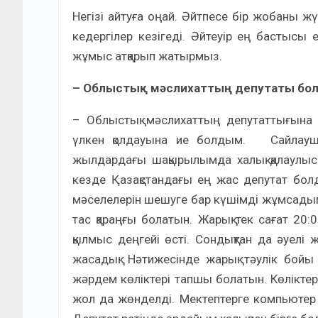
Негізі айтуға оңай. Әйтпесе бір жобаны 
кедергілер кезігеді. Әйтеуір ең бастысы ел
жұмыс атқарып жатырмыз.
– Облыстық мәслихаттың депутаты бол
– Облыстық мәслихаттың депутаттығына Ж
үлкен қолдауына ие болдым. Сайлауш
жылдардағы шақырылымда халық қалаулысы 
кезде Қазақстандағы ең жас депутат болд
мәселелерін шешуге бар күшімді жұмсадым
тас қараңғы болатын. Жарық тек сағат 20:
қылмыс деңгейі өсті. Сондықтан да әуелі
жасадық. Нәтижесінде жарық тәулік бой
жәрдем көліктері тапшы болатын. Көліктер 
жол да жөнделді. Мектептерге компьюте