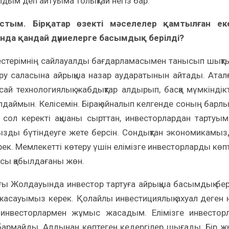
лдым деп айтуыма толықтай негіз бар.
стым. Бірқатар өзекті мәселелер қамтылған ек
да қандай дүниелерге басымдық берілді?
птестерімнің сайлауалды бағдарламасымен танысып шықт
м беру саласына айрықша назар аударатынын айтады. Атал
й технологиялық жабдықтар алдырып, басқа мүмкіндік
даймын. Келісемін. Бірақ айналып келгенде соның барл
із сол керекті ақшаны сырттан, инвесторлардан тартуы
ызды бүтіндеуге жете берсін. Сондықтан экономикамы
. Мемлекетті көтеру үшін елімізге инвесторларды көп
асы қабылдағаны жөн.
ы Жолдауында инвестор тартуға айрықша басымдық бер
 жасауымыз керек. Қолайлы инвестициялық ахуал деген 
 инвесторлармен жұмыс жасадым. Елімізге инвестор
а бармайды. Алдынан көптеген кедергілер шығады. Бір ж