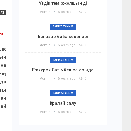
Үздік теміржолшы еді
Admin
6 years ago
0
БАТ
ТАРИХ-ТАНЫМ
28
Биназар баба кесенесі
Admin
6 years ago
0
дық
ын
ТАРИХ-ТАНЫМ
ына
Ержүрек Сәтімбек ел есінде
тың
Admin
6 years ago
0
 да
аты
ТАРИХ-ТАНЫМ
пен
Құралай сұлу
лай
Admin
6 years ago
0