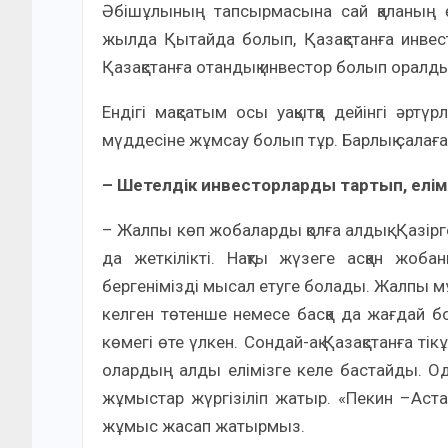
Әбішұлының тапсырмасына сай қаланың ө
жылда Қытайда болып, Қазақстанға инве
Қазақстанға отандық инвестор болып оралд
Ендігі мақсатым осы уақытқа дейінгі әртү
мүддесіне жұмсау болып тұр. Барлық салағ
– Шетелдік инвесторларды тартып, елім
– Жалпы көп жобаларды қолға алдық. Қазірг
да жеткілікті. Нақты жүзеге асқан жоба
бергенімізді мысал етуге болады. Жалпы м
келген төтенше немесе басқа да жағдай
көмегі өте үлкен. Сондай-ақ Қазақстанға ті
олардың алды елімізге келе бастайды. Од
жұмыстар жүргізіліп жатыр. «Пекин –Аст
жұмыс жасап жатырмыз.