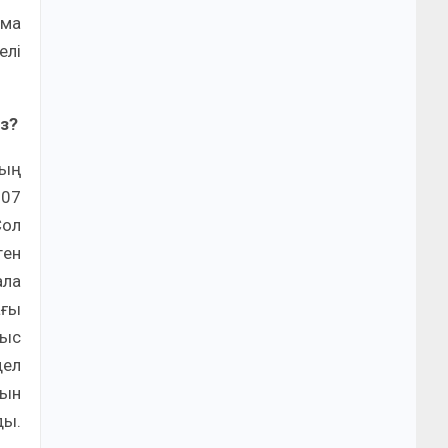
ама
елі
з?
ның
007
Сол
ген
ала
ағы
мыс
дел
тын
ды.