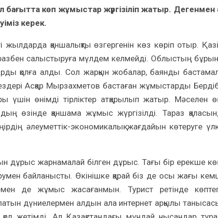
 бағытта көп жұмыстар жүргізіліп жатыр. Дегенмен 
іміз керек.
 жылдарда қаншалықты өзгергенін көз көріп отыр. Қазі
разбен салыстыруға мүлдем келмейді. Облыстың бұры
рды қолға алды. Сол жарқын жобалар, баянды бастама
р кездері Асқар Мырзахметов бастаған жұмыстарды Берді
 үшін өнімді тірліктер атқарылып жатыр. Мәселен ө
ң өзінде қаншама жұмыс жүргізілді. Тараз қаласын
ірдің әлеуметтік-экономикалық жағдайын көтеруге үл
н дұрыс жарнамалай білген дұрыс. Тағы бір ерекше кө
румен байланысты. Өкінішке қарай біз де осы жағы кем
рмен де жұмыс жасағанмын. Турист ретінде көпте
атын дүниелермен алдын ала интернет арқылы танысас
т қол жетімді. Ал Қазақстандағы мұндай нысандар тур