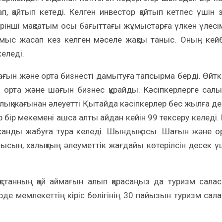
, қайтып кетеді. Келген инвестор қайтып кетпес үшін 
бірінші мақсатым осы бағыттағы жұмыстарға үлкен үлесі
мыс жасап кез келген мәселе жақсы таныс. Оның кейб
еледі.
ын және орта бизнесті дамытуға тапсырма берді. Өйтк
н орта және шағын бизнес құрайды. Кәсіпкерлерге салық
алық жағынан әлеуетті Қытайда кәсіпкерлер бес жылға де
р бір мекемені ашса алты айдан кейін 99 тексеру келеді. 
санды жабуға тура келеді. Шындық осы. Шағын және о
мысын, халықтың әлеуметтік жағдайы көтерілсін десек ү
қстанның қай аймағын алып қарасаңыз да туризм сала
рде мемлекеттің кіріс бөлігінің 30 пайызын туризм сал