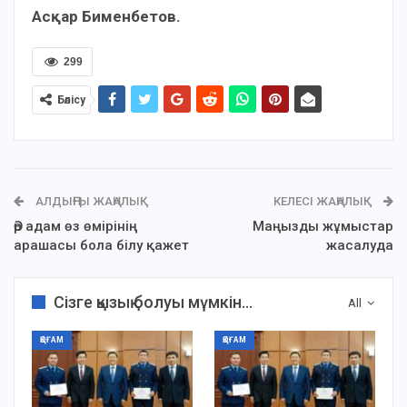
Асқар Бименбетов.
299
Бөлісу
АЛДЫҢҒЫ ЖАҢАЛЫҚ
КЕЛЕСІ ЖАҢАЛЫҚ
Әр адам өз өмірінің
Маңызды жұмыстар
арашасы бола білу қажет
жасалуда
Сізге қызық болуы мүмкін...
All
ҚОҒАМ
ҚОҒАМ