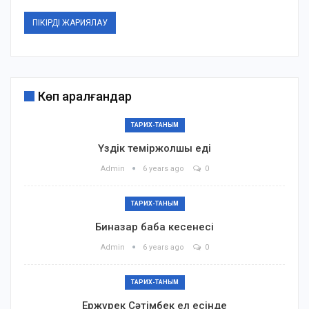
Көп қаралғандар
ТАРИХ-ТАНЫМ
Үздік теміржолшы еді
Admin
6 years ago
0
ТАРИХ-ТАНЫМ
Биназар баба кесенесі
Admin
6 years ago
0
ТАРИХ-ТАНЫМ
Ержүрек Сәтімбек ел есінде