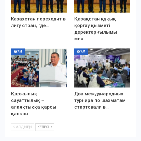
Казахстан переходит в
Қазақстан құқық
лигу стран, где…
қорғау қызметі
деректер ғылымы
мен…
ҚОҒАМ
ҚОҒАМ
Қаржылық
Два международных
сауаттылық –
турнира по шахматам
алаяқтыққа қарсы
стартовали в…
қалқан
АЛДЫҢҒЫ
КЕЛЕСІ