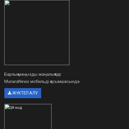
Барлық маңызды жаңалықтар
MunaraNews мобильді қосымшасында
ЖҮКТЕП АЛУ