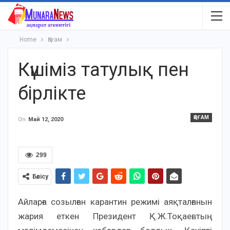
Home
Қоғам
Күшіміз татулық пен
бірлікте
ҚОҒАМ
On
Май 12, 2020
299
Бөлісу
Айларға созылған карантин режимі аяқталғанын
жария еткен Президент Қ.Ж.Тоқаевтың