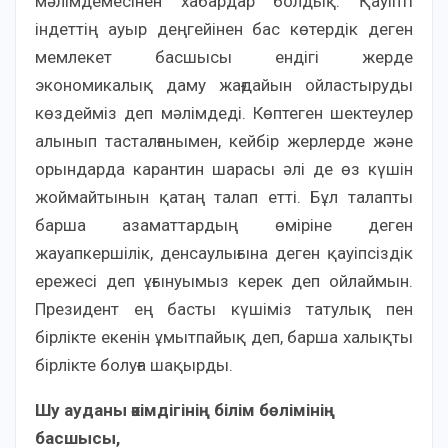
мәлімдемесінен хабардар болдық. Қауіпті
індеттің ауыр деңгейінен бас көтердік деген
мемлекет басшысы ендігі жерде
экономикалық даму жағдайын ойластыруды
көздейміз деп мәлімдеді. Көптеген шектеулер
алынып тасталғанымен, кейбір жерлерде және
орындарда карантин шарасы әлі де өз күшін
жоймайтынын қатаң талап етті. Бұл талапты
барша азаматтардың өміріне деген
жауапкершілік, денсаулығына деген қауіпсіздік
ережесі деп ұғынуымыз керек деп ойлаймын.
Президент ең басты күшіміз татулық пен
бірлікте екенін ұмытпайық деп, барша халықты
бірлікте болуға шақырды.
Шу ауданы әкімдігінің білім бөлімінің
басшысы,