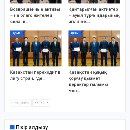
Возвращённые активы
Қайтарылған активтер
– на благо жителей
– ауыл тұрғындарының
села: в…
игілігіне:…
ҚОҒАМ
ҚОҒАМ
Казахстан переходит в
Қазақстан құқық
лигу стран, где…
қорғау қызметі
деректер ғылымы
мен…
АЛДЫҢҒЫ
КЕЛЕСІ
Пікір қалдыру