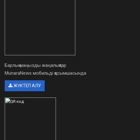
Барлық маңызды жаңалықтар
MunaraNews мобильді қосымшасында
ЖҮКТЕП АЛУ