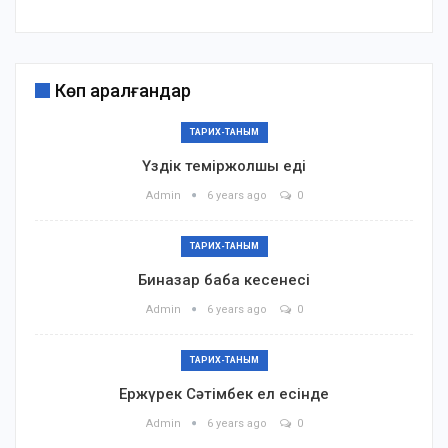
Көп қаралғандар
ТАРИХ-ТАНЫМ
Үздік теміржолшы еді
Admin
6 years ago
0
ТАРИХ-ТАНЫМ
Биназар баба кесенесі
Admin
6 years ago
0
ТАРИХ-ТАНЫМ
Ержүрек Сәтімбек ел есінде
Admin
6 years ago
0