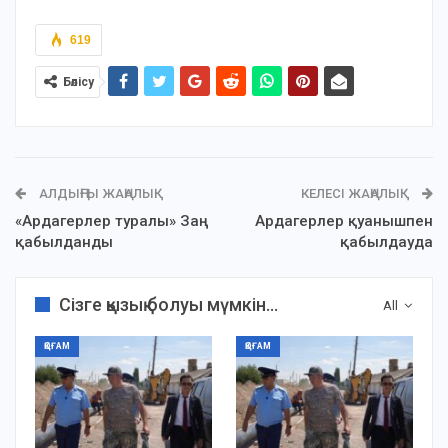
619
Бөлісу
АЛДЫҢҒЫ ЖАҢАЛЫҚ
КЕЛЕСІ ЖАҢАЛЫҚ
«Ардагерлер туралы» Заң
Ардагерлер қуанышпен
қабылданды
қабылдауда
Сізге қызық болуы мүмкін...
All
ҚОҒАМ
ҚОҒАМ