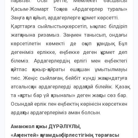
парызы. Осы ретте, Мемлекет басшысы
Қасым-Жомарт Тоқаев «Ардагерлер туралы»
Заңға қол қойып, ардагерлерге құрмет көрсетті.
Қарттарға сыйлыстық көрсетіп, ықылас білдіріп
жатқанына ризамыз. Заңмен танысып, ондағы
көрсетілетін көмекті де оқып қуандық. Бұл
дегеніміз ерлікке, еңбекке деген құр
мет деп
білеміз. Ардагерлердің ерлігі мен еңбектегі
қайтпас қажыр-қайраты ешқашан ұмытылмауы
тиіс. Жеңіс сыйлаған, бейбіт күнді жақындатуға
атсалысқан ардагерлерді ардақтай білейік. Қазақ
та «қарты бар үй қазыналы» деген жақсы сөз бар.
Осындай ерлік пен еңбектің көрінісін көрсеткен
ардақты ардагерлеріміз аман болсын.
Аманжол қажы ДҮРӘЛІҰЛЫ,
«Ақментей» қоғамдық бірлестігінің төрағасы