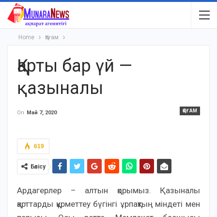
Home
Қоғам
Қарты бар үй —
қазыналы
ҚОҒАМ
On
Май 7, 2020
619
Бөлісу
Ардагерлер – алтын қорымыз. Қазыналы
қарттарды құрметтеу бүгінгі ұрпақтың міндеті мен