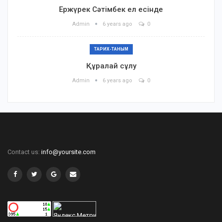
Ержүрек Сәтімбек ел есінде
Admin
6 years ago
0
ТАРИХ-ТАНЫМ
Құралай сұлу
Admin
6 years ago
0
Contact us:
info@yoursite.com