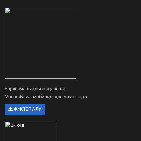
Барлық маңызды жаңалықтар
MunaraNews мобильді қосымшасында
ЖҮКТЕП АЛУ