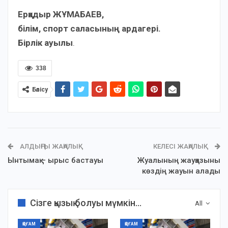
Ерқадыр ЖҰМАБАЕВ,
білім, спорт саласының ардагері.
Бірлік ауылы
.
338
Бөлісу
АЛДЫҢҒЫ ЖАҢАЛЫҚ
КЕЛЕСІ ЖАҢАЛЫҚ
Ынтымақ – ырыс бастауы
Жуалының жауқазыны
көздің жауын алады
Сізге қызық болуы мүмкін...
All
ҚОҒАМ
ҚОҒАМ