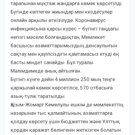
тарапынан мұқтаж жандарға көмек көрсетiлдi.
Бүгінде көптеген жиындар мен кездесулер
онлайн арқылы өткізілуде. Коронавирус
инфекциясына қарсы күрес – бүгінгі таңдағы
негізгі мәселе болғандықтан, Мемлекет
басшысы азаматтарымыздың денсаулығын
сақтау мен қауіпсіздігін қамтамасыз етуді ең
басты міндет санайды. Бұл туралы
Мәлімдемеде анық айтылған.
Бүгінгі күнге дейін 4 миллион 250 мың теңге
қаржылай көмек көрсетілсе, 570 отбасыға
азық-түлік таратылды.
Қасым-Жомарт Кемелұлы ешкім де мемлекеттің
назарынан тыс қалмайтынын, азаматтарға
қолдау көрсету үшін бюджеттен және Ұлттық
қордан қаражат бөлінгенін жеткізген болатын.