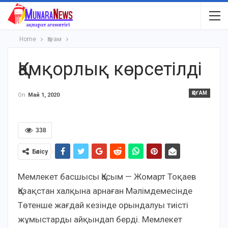
Home
Қоғам
Қамқорлық көрсетілді
ҚОҒАМ
On
Май 1, 2020
338
Бөлісу
Мемлекет басшысы Қасым — Жомарт Тоқаев
Қазақстан халқына арнаған Мәлімдемесінде
Төтенше жағдай кезінде орындалуы тиісті
жұмыстарды айқындап бердi. Мемлекет