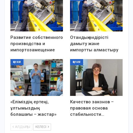
Развитие собственного
Отандық өндірісті
производства и
дамыту және
импортозамещение
импортты алмастыру
ҚОҒАМ
ҚОҒАМ
«Еліміздің ертеңі,
Качество законов –
ұлтымыздың
правовая основа
болашағы – жастар»
стабильности…
АЛДЫҢҒЫ
КЕЛЕСІ