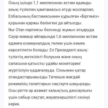
Оның ішінде 1,1 миллионнан астам адамды
азық-түлікпен қамтамасыз етуді жоспарлап,
Елбасының бастамасымен құрылған «Біргеміз»
қорынан қаржы бөлінгені де айтылды.
Nur Otan партиясы белсенді жұмыс атқаруда.
Сәуір-мамыр айларында 1,6 миллионнан астам
адамға коммуналдық төлем үшін көмек
көрсетілетін болады. Ел Президенті азық-
түліктің жеткілікті болуына және оның
сапасына қатысты ұдайы мониторинг
жүргізілуін қадағалауда. Сонымен қатар
отандастарымызды Төтенше жағдай
режимінің талаптарын сақтауға шақырады.
Осы ретте әр азамат халықтың денсаулығы
үшін сабыр сақтап, жауапкершілікті сезінуі
керек.