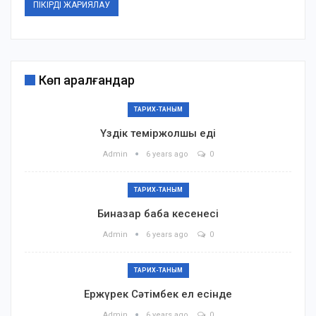
Көп қаралғандар
ТАРИХ-ТАНЫМ
Үздік теміржолшы еді
Admin
6 years ago
0
ТАРИХ-ТАНЫМ
Биназар баба кесенесі
Admin
6 years ago
0
ТАРИХ-ТАНЫМ
Ержүрек Сәтімбек ел есінде
Admin
6 years ago
0