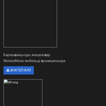
Барлық маңызды жаңалықтар
MunaraNews мобильді қосымшасында
ЖҮКТЕП АЛУ