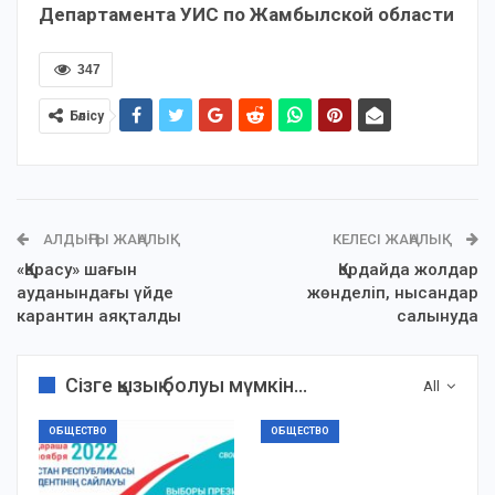
Департамента УИС по Жамбылской области
347
Бөлісу
АЛДЫҢҒЫ ЖАҢАЛЫҚ
КЕЛЕСІ ЖАҢАЛЫҚ
«Қарасу» шағын
Қордайда жолдар
ауданындағы үйде
жөнделіп, нысандар
карантин аяқталды
салынуда
Сізге қызық болуы мүмкін...
All
ОБЩЕСТВО
ОБЩЕСТВО