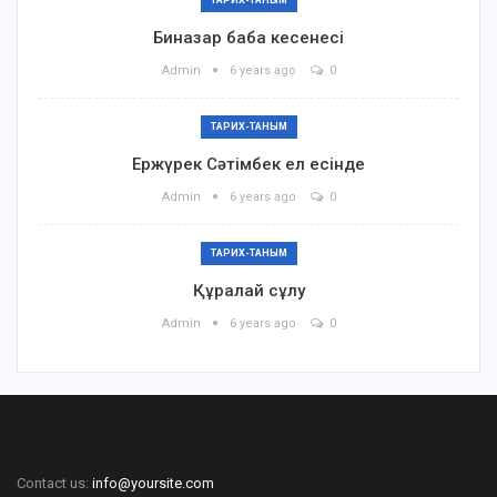
Биназар баба кесенесі
Admin
6 years ago
0
ТАРИХ-ТАНЫМ
Ержүрек Сәтімбек ел есінде
Admin
6 years ago
0
ТАРИХ-ТАНЫМ
Құралай сұлу
Admin
6 years ago
0
Contact us:
info@yoursite.com