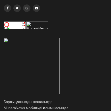
Барлық маңызды жаңалықтар
MunaraNews мобильді қосымшасында