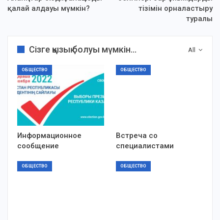
қалай алдауы мүмкін?
тізімін орналастыру
туралы
Сізге қызық болуы мүмкін...
All
ОБЩЕСТВО
ОБЩЕСТВО
Информационное
Встреча со
сообщение
специалистами
ОБЩЕСТВО
ОБЩЕСТВО