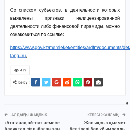
Со списком субъектов, в деятельности которых
выявлены признаки нелицензированной
деятельности либо финансовой пирамиды, можно
ознакомиться по ссылке:
https://www.gov.kz/memleket/entities/ardfm/documents/de
lang=ru
.
439
Бөлісу
АЛДЫҢҒЫ ЖАҢАЛЫҚ
КЕЛЕСІ ЖАҢАЛЫҚ
«Ата-анаңа айтпа» немесе
Жосықсыз қызмет
Алаяқтар сіздің балаңызды
белгілері бар ұйымдардың