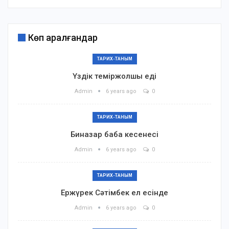
Көп қаралғандар
ТАРИХ-ТАНЫМ
Үздік теміржолшы еді
Admin
6 years ago
0
ТАРИХ-ТАНЫМ
Биназар баба кесенесі
Admin
6 years ago
0
ТАРИХ-ТАНЫМ
Ержүрек Сәтімбек ел есінде
Admin
6 years ago
0