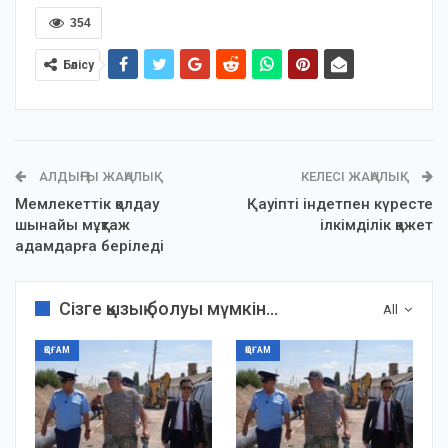
354
Бөлісу
АЛДЫҢҒЫ ЖАҢАЛЫҚ
КЕЛЕСІ ЖАҢАЛЫҚ
Мемлекеттік қолдау
Қауіпті індетпен күресте
шынайы мұқтаж
ілкімділік қажет
адамдарға беріледі
Сізге қызық болуы мүмкін...
All
ҚОҒАМ
ҚОҒАМ