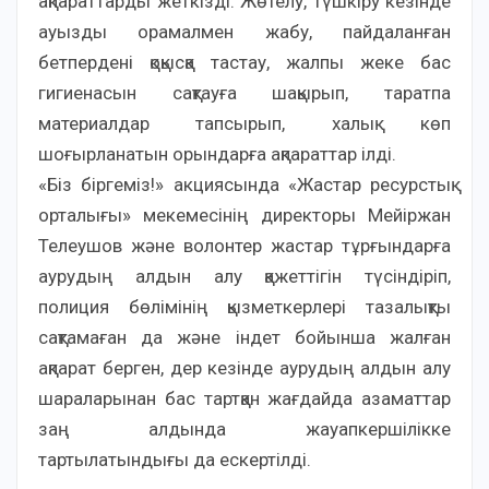
ақпараттарды жеткізді. Жөтелу, түшкіру кезінде
ауызды орамалмен жабу, пайдаланған
бетпердені қоқысқа тастау, жалпы жеке бас
гигиенасын сақтауға шақырып, таратпа
материалдар тапсырып, халық көп
шоғырланатын орындарға ақпараттар ілді.
«Біз біргеміз!» акциясында «Жастар ресурстық
орталығы» мекемесінің директоры Мейіржан
Телеушов және волонтер жастар тұрғындарға
аурудың алдын алу қажеттігін түсіндіріп,
полиция бөлімінің қызметкерлері тазалықты
сақтамаған да және індет бойынша жалған
ақпарат берген, дер кезінде аурудың алдын алу
шараларынан бас тартқан жағдайда азаматтар
заң алдында жауапкершілікке
тартылатындығы да ескертілді.