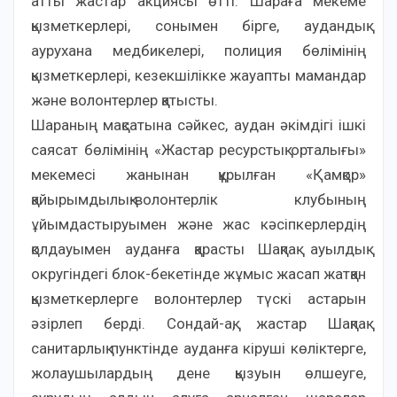
атты жастар акциясы өтті. Шараға мекеме
қызметкерлері, сонымен бірге, аудандық
аурухана медбикелері, полиция бөлімінің
қызметкерлері, кезекшілікке жауапты мамандар
және волонтерлер қатысты.
Шараның мақсатына сәйкес, аудан әкімдігі ішкі
саясат бөлімінің «Жастар ресурстық орталығы»
мекемесі жанынан құрылған «Қамқор»
қайырымдылық-волонтерлік клубының
ұйымдастыруымен және жас кәсіпкерлердің
қолдауымен ауданға қарасты Шақпақ ауылдық
округіндегі блок-бекетінде жұмыс жасап жатқан
қызметкерлерге волонтерлер түскі астарын
әзірлеп берді. Сондай-ақ, жастар Шақпақ
санитарлық пунктінде ауданға кіруші көліктерге,
жолаушылардың дене қызуын өлшеуге,