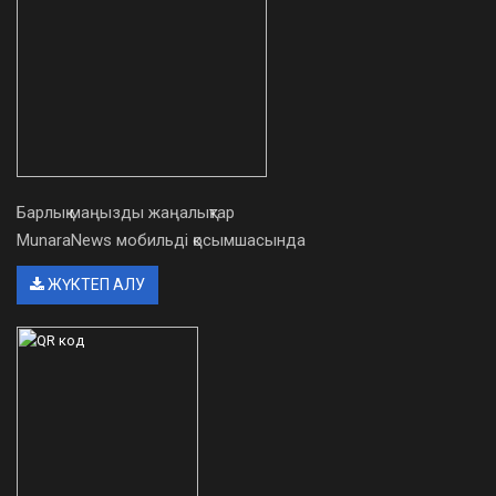
Барлық маңызды жаңалықтар
MunaraNews мобильді қосымшасында
ЖҮКТЕП АЛУ