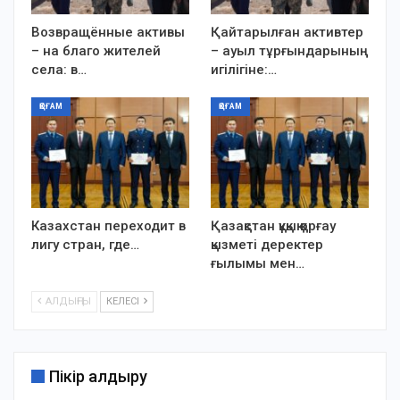
Возвращённые активы
Қайтарылған активтер
– на благо жителей
– ауыл тұрғындарының
села: в…
игілігіне:…
ҚОҒАМ
ҚОҒАМ
Казахстан переходит в
Қазақстан құқық қорғау
лигу стран, где…
қызметі деректер
ғылымы мен…
АЛДЫҢҒЫ
КЕЛЕСІ
Пікір қалдыру