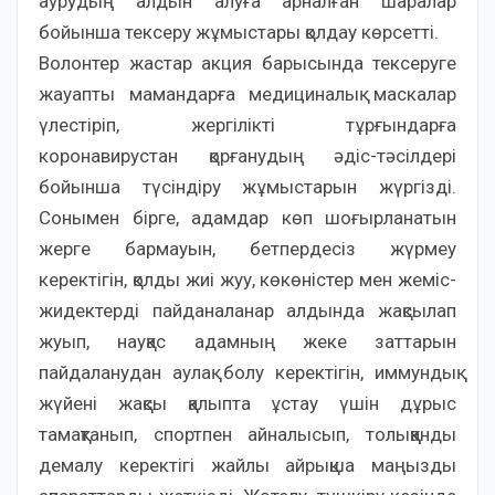
аурудың алдын алуға арналған шаралар
бойынша тексеру жұмыстары қолдау көрсетті.
Волонтер жастар акция барысында тексеруге
жауапты мамандарға медициналық маскалар
үлестіріп, жергілікті тұрғындарға
коронавирустан қорғанудың әдіс-тәсілдері
бойынша түсіндіру жұмыстарын жүргізді.
Сонымен бірге, адамдар көп шоғырланатын
жерге бармауын, бетпердесіз жүрмеу
керектігін, қолды жиі жуу, көкөністер мен жеміс-
жидектерді пайданаланар алдында жақсылап
жуып, науқас адамның жеке заттарын
пайдаланудан аулақ болу керектігін, иммундық
жүйені жақсы қалыпта ұстау үшін дұрыс
тамақтанып, спортпен айналысып, толыққанды
демалу керектігі жайлы айрықша маңызды