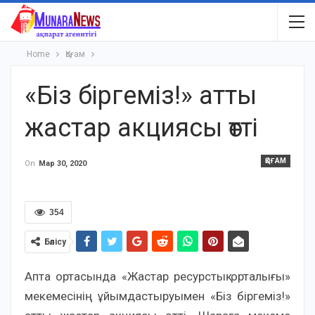
Home
Қоғам
«Біз біргеміз!» атты
жастар акциясы өтті
ҚОҒАМ
On
Мар 30, 2020
354
Бөлісу
Апта ортасында «Жастар ресурстық орталығы»
мекемесінің ұйымдастыруымен «Біз біргеміз!»