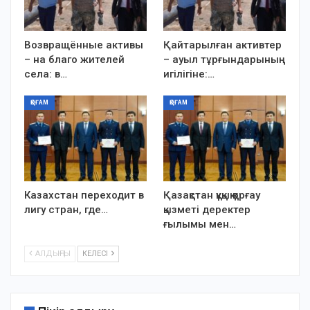
Возвращённые активы
Қайтарылған активтер
– на благо жителей
– ауыл тұрғындарының
села: в…
игілігіне:…
ҚОҒАМ
ҚОҒАМ
Казахстан переходит в
Қазақстан құқық қорғау
лигу стран, где…
қызметі деректер
ғылымы мен…
АЛДЫҢҒЫ
КЕЛЕСІ