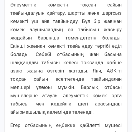
Әлеуметтік көмектің тоқсан сайын
тағайындалуын қайтару, шартты және шартсыз
көмекті үш айға тағайындау. Бұл бір жағынан
көмек алушылардың өз табысын жасыру
жағдайын барынша төмендететін болады.
Екінші жағынан көмекті тағайындау тәртібі әділ
болады. Себебі отбасының жан басына
шаққандағы табысы келесі тоқсанда көбіне
азаю жағына өзгеріп жатады. Яғни, АӘК-ті
тоқсан сайын есептегенде тағайындалған
мөлшері ұлғаюы мүмкін. Барлық отбасы
мүшелеріне атаулы әлеуметтік көмек орта
табысы мен кедейлік шегі арасындағы
айырмашылық көлемінде төленеді.
Егер отбасының еңбекке қабілетті мүшесі