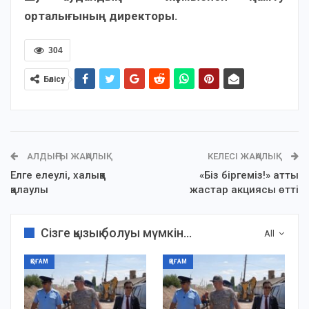
орталығының
директоры.
304
Бөлісу
АЛДЫҢҒЫ ЖАҢАЛЫҚ
КЕЛЕСІ ЖАҢАЛЫҚ
Елге елеулі, халыққа
«Біз біргеміз!» атты
қалаулы
жастар акциясы өтті
Сізге қызық болуы мүмкін...
All
ҚОҒАМ
ҚОҒАМ