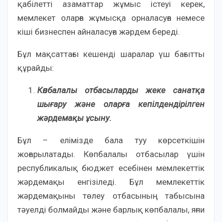
қабілетті азаматтар жұмыс істеуі керек,
мемлекет оларға жұмысқа орналасуға немесе
кіші бизнеспен айналасуға жәрдем береді.
Бұл мақсаттағы кешенді шаралар үш бағытты
құрайды:
Көпбалалы отбасыларды жеке санатқа
шығару және оларға кепілдендірілген
жәрдемақы ұсыну.
Бұл – елімізде бала туу көрсеткішін
жоғарылатады. Көпбалалы отбасылар үшін
республикалық бюджет есебінен мемлекеттік
жәрдемақы енгізіледі. Бұл мемлекеттік
жәрдемақыны төлеу отбасының табысына
тәуелді болмайды және барлық көпбалалы, яғни