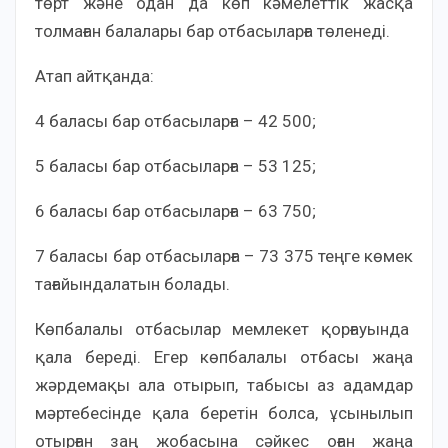
төрт және одан да көп кәмелеттік жасқа
толмаған балалары бар отбасыларға төленеді.
Атап айтқанда:
4 баласы бар отбасыларға – 42 500;
5 баласы бар отбасыларға – 53 125;
6 баласы бар отбасыларға – 63 750;
7 баласы бар отбасыларға – 73 375 теңге көмек
тағайындалатын болады.
Көпбалалы отбасылар мемлекет қорғауында
қала береді. Егер көпбалалы отбасы жаңа
жәрдемақы ала отырып, табысы аз адамдар
мәртебесінде қала беретін болса, ұсынылып
отырған заң жобасына сәйкес оған жаңа