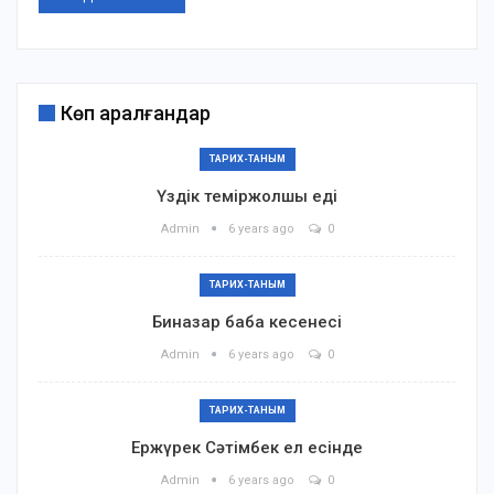
Көп қаралғандар
ТАРИХ-ТАНЫМ
Үздік теміржолшы еді
Admin
6 years ago
0
ТАРИХ-ТАНЫМ
Биназар баба кесенесі
Admin
6 years ago
0
ТАРИХ-ТАНЫМ
Ержүрек Сәтімбек ел есінде
Admin
6 years ago
0