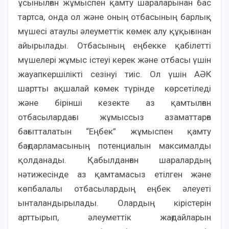
ұсынылған жұмыспен қамту шараларынан бас
тартса, онда ол және оның отбасының барлық
мүшесі атаулы әлеуметтік көмек алу құқығынан
айырылады. Отбасының еңбекке қабілетті
мүшелері жұмыс істеуі керек және отбасы үшін
жауапкершілікті сезінуі тиіс. Ол үшін АӘК
шартты ақшалай көмек түрінде көрсетіледі
және бірінші кезекте аз қамтылған
отбасылардағы жұмыссыз азаматтарға
бағытталатын “Еңбек” жұмыспен қамту
бағдарламасының потенциалын максималды
қолданады. Қабылданған шаралардың
нәтижесінде аз қамтамасыз етілген және
көпбалалы отбасылардың еңбек әлеуеті
ынталандырылады. Олардың кірістерін
арттырып, әлеуметтік жағдайларын