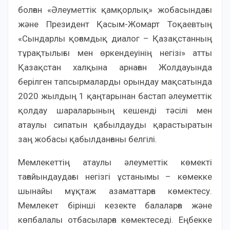
болған «Әлеуметтік қамқорлық» жобасындағы
және Президент Қасым-Жомарт Тоқаевтың
«Cындарлы қоғамдық диалог – Қазақстанның
тұрақтылығы мен өркендеуінің негізі» атты
Қазақстан халқына арнаған Жолдауында
берілген тапсырмаларды орындау мақсатында
2020 жылдың 1 қаңтарынан бастап әлеуметтік
қолдау шараларының кешенді тәсілі мен
атаулы сипатын қабылдауды қарастыратын
заң жобасы қабылданғаны белгілі.
Мемлекеттің атаулы әлеуметтік көмекті
тағайындаудағы негізгі ұстанымы – көмекке
шынайы мұқтаж азаматтарға көмектесу.
Мемлекет бірінші кезекте балаларға және
көпбалалы отбасыларға көмектеседі. Еңбекке