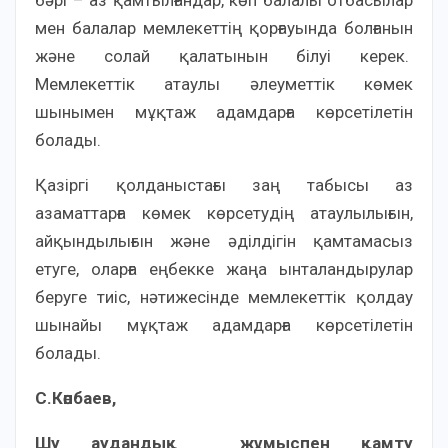
бәрі – аз қамтылғандар, көп балалы отбасылар
мен балалар мемлекеттің қорғауында болғанын
және солай қалатынын білуі керек.
Мемлекеттік атаулы әлеуметтік көмек
шынымен мұқтаж адамдарға көрсетілетін
болады.
Қазіргі қолданыстағы заң табысы аз
азаматтарға көмек көрсетудің атаулылығын,
айқындылығын және әділдігін қамтамасыз
етуге, оларға еңбекке жаңа ынталандырулар
беруге тиіс, нәтижесінде мемлекеттік қолдау
шынайы мұқтаж адамдарға көрсетілетін
болады.
С.Көпбаев,
Шу аудандық жұмыспен қамту