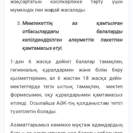
жақсартатын кәсіпкерлікке тарту үшін
мүмкіндік пен жағдай жасалады.
Мемлекеттің аз қамтылған
отбасылардағы балаларды
кепілдендірілген әлеуметтік пакетпен
қамтамасыз етуі.
1-ден 6 жасқа дейінгі балалар тамақпен,
гигиеналық құралдармен және білім беру
қызметтерімен, ал 6 жастан 18 жасқа дейін
мектептерде тегін ыстық тамақпен, мектеп
формасымен, оқу құралдарымен қамтамасыз
етіледі. Осылайша АӘК-тің қолданыстағы тетігі
түзетілетін болады.
Азаматтарымыз көмекке мұқтаж адамдардың