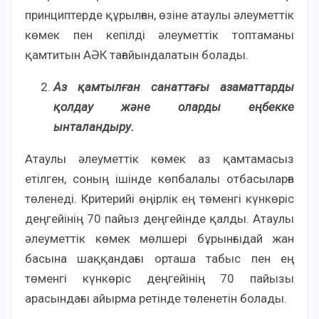
принциптерде құрылған, өзіне атаулы әлеуметтік
көмек пен кепілді әлеуметтік топтаманы
қамтитын АӘК тағайындалатын болады.
Аз қамтылған санаттағы азаматтарды
қолдау және оларды еңбекке
ынталандыру.
Атаулы әлеуметтік көмек аз қамтамасыз
етілген, соның ішінде көпбалалы отбасыларға
төленеді. Критерийі өңірлік ең төменгі күнкөріс
деңгейінің 70 пайыз деңгейінде қалды. Атаулы
әлеуметтік көмек мөлшері бұрынғыдай жан
басына шаққандағы орташа табыс пен ең
төменгі күнкөріс деңгейінің 70 пайызы
арасындағы айырма ретінде төленетін болады.