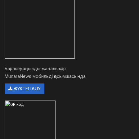
Барлық маңызды жаңалықтар
MunaraNews мобильді қосымшасында
ЖҮКТЕП АЛУ