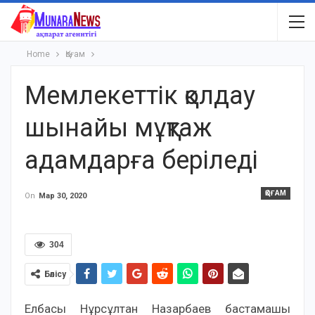
Home
Қоғам
Мемлекеттік қолдау
шынайы мұқтаж
адамдарға беріледі
ҚОҒАМ
On
Мар 30, 2020
304
Бөлісу
Елбасы Нұрсұлтан Назарбаев бастамашы