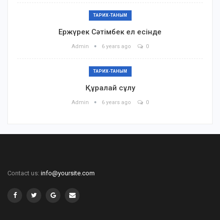
ТАРИХ-ТАНЫМ
Ержүрек Сәтімбек ел есінде
Admin
6 years ago
0
ТАРИХ-ТАНЫМ
Құралай сұлу
Admin
6 years ago
0
Contact us:
info@yoursite.com