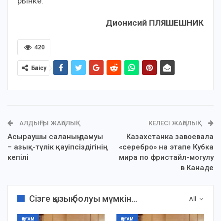
рынке.
Дионисий ПЛЯШЕШНИК
420
Бөлісу
АЛДЫҢҒЫ ЖАҢАЛЫҚ
КЕЛЕСІ ЖАҢАЛЫҚ
Асыраушы саланың дамуы
Казахстанка завоевала
– азық-түлік қауіпсіздігінің
«серебро» на этапе Кубка
кепілі
мира по фристайл-могулу
в Канаде
Сізге қызық болуы мүмкін...
All
ҚОҒАМ
ҚОҒАМ