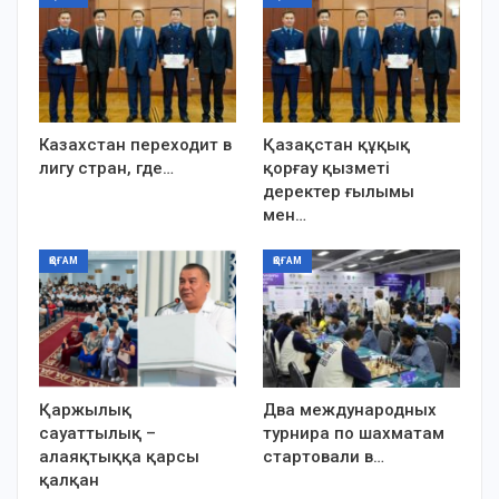
Казахстан переходит в
Қазақстан құқық
лигу стран, где…
қорғау қызметі
деректер ғылымы
мен…
ҚОҒАМ
ҚОҒАМ
Қаржылық
Два международных
сауаттылық –
турнира по шахматам
алаяқтыққа қарсы
стартовали в…
қалқан