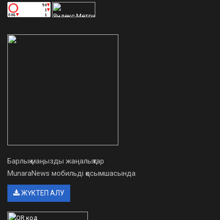
Барлық маңызды жаңалықтар
MunaraNews мобильді қосымшасында
ЖҮКТЕП АЛУ