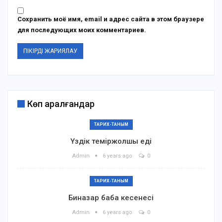
Сохранить моё имя, email и адрес сайта в этом браузере
для последующих моих комментариев.
Көп қаралғандар
ТАРИХ-ТАНЫМ
Үздік теміржолшы еді
Admin
6 years ago
0
ТАРИХ-ТАНЫМ
Биназар баба кесенесі
Admin
6 years ago
0