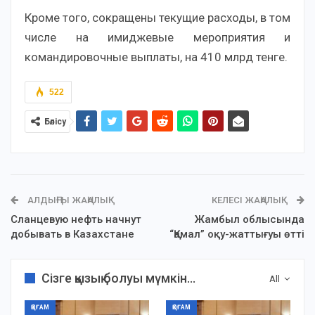
Кроме того, сокращены текущие расходы, в том
числе на имиджевые мероприятия и
командировочные выплаты, на 410 млрд тенге.
522
Бөлісу
АЛДЫҢҒЫ ЖАҢАЛЫҚ
КЕЛЕСІ ЖАҢАЛЫҚ
Сланцевую нефть начнут
Жамбыл облысында
добывать в Казахстане
“Қамал” оқу-жаттығуы өтті
Сізге қызық болуы мүмкін...
All
ҚОҒАМ
ҚОҒАМ