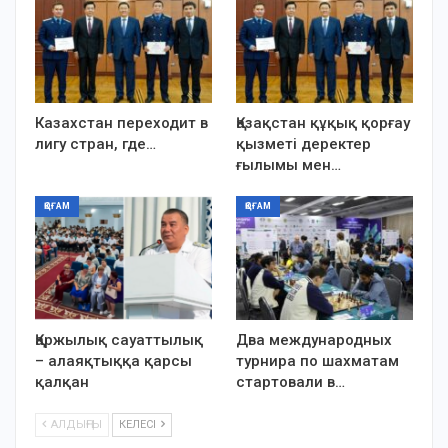
Казахстан переходит в
Қазақстан құқық қорғау
лигу стран, где…
қызметі деректер
ғылымы мен…
ҚОҒАМ
ҚОҒАМ
Қаржылық сауаттылық
Два международных
– алаяқтыққа қарсы
турнира по шахматам
қалқан
стартовали в…
АЛДЫҢҒЫ
КЕЛЕСІ