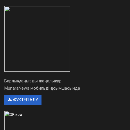
Барлық маңызды жаңалықтар
MunaraNews мобильді қосымшасында
ЖҮКТЕП АЛУ