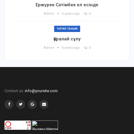
Ержүрек Сәтімбек ел есінде
Admin
6 years ago
0
ТАРИХ-ТАНЫМ
Құралай сұлу
Admin
6 years ago
0
Contact us:
info@yoursite.com