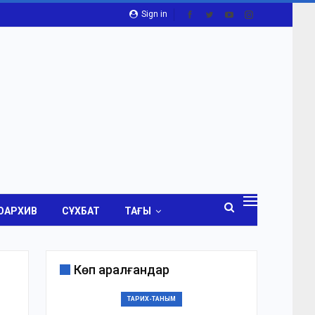
Sign in
ОАРХИВ
СҰХБАТ
ТАҒЫ
Көп қаралғандар
ТАРИХ-ТАНЫМ