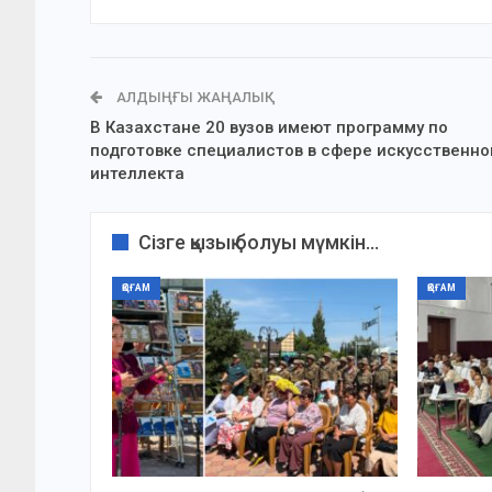
АЛДЫҢҒЫ ЖАҢАЛЫҚ
В Казахстане 20 вузов имеют программу по
подготовке специалистов в сфере искусственно
интеллекта
Сізге қызық болуы мүмкін...
ҚОҒАМ
ҚОҒАМ