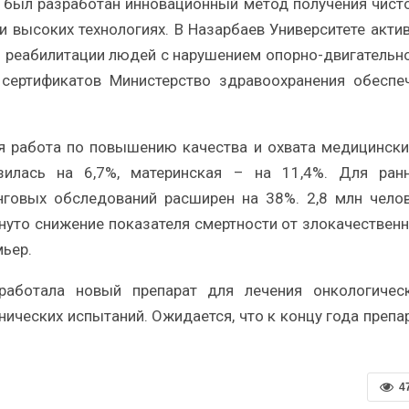
 был разработан инновационный метод получения чист
и высоких технологиях. В Назарбаев Университете акти
 реабилитации людей с нарушением опорно-двигательн
 сертификатов Министерство здравоохранения обеспе
я работа по повышению качества и охвата медицинск
изилась на 6,7%, материнская – на 11,4%. Для ран
нговых обследований расширен на 38%. 2,8 млн чело
гнуто снижение показателя смертности от злокачествен
мьер.
зработала новый препарат для лечения онкологичес
нических испытаний. Ожидается, что к концу года препа
4