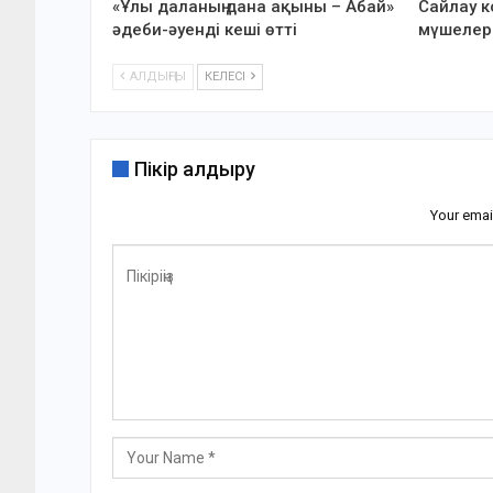
«Ұлы даланың дана ақыны – Абай»
Сайлау 
әдеби-әуенді кеші өтті
мүшелер
АЛДЫҢҒЫ
КЕЛЕСІ
Пікір қалдыру
Your emai