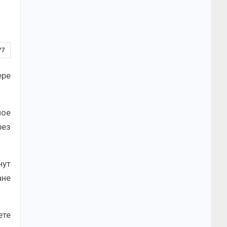
77
ере
ное
рез
нут
ане
ете