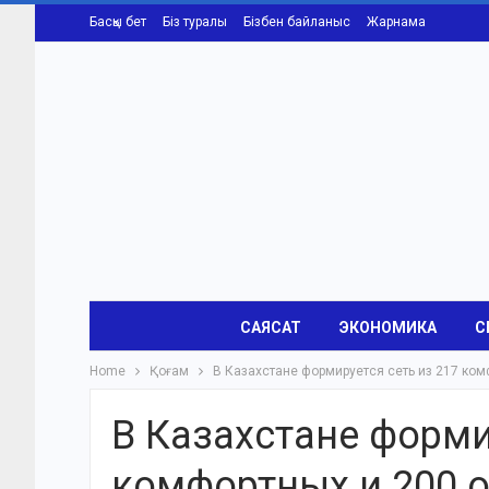
Басқы бет
Біз туралы
Бізбен байланыс
Жарнама
САЯСАТ
ЭКОНОМИКА
С
Home
Қоғам
В Казахстане формируется сеть из 217 ком
В Казахстане форми
комфортных и 200 