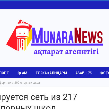
ПОРТ
ҚОҒАМ
ЕЛ ЖАҢАЛЫҚТАРЫ
АБАЙ-175
ФОТ
фортных и 200 опорных школ
руется сеть из 217
опорных школ