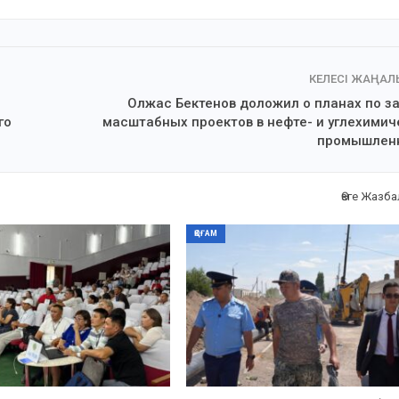
КЕЛЕСІ ЖАҢА
Олжас Бектенов доложил о планах по за
го
масштабных проектов в нефте- и углехимич
промышлен
Өзге Жазб
ҚОҒАМ