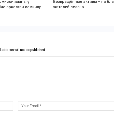
комиссиясының
Возвращённые активы – на бла
іне арналған семинар
жителей села: в…
l address will not be published.