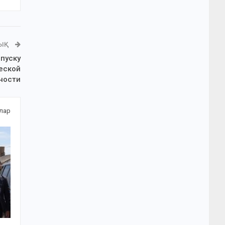
ЛЫҚ
пуску
еской
ности
алар