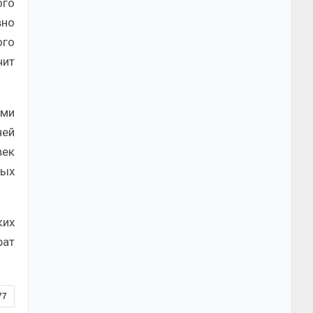
ого
вно
ого
чит
ими
ней
век
ных
ких
рат
77