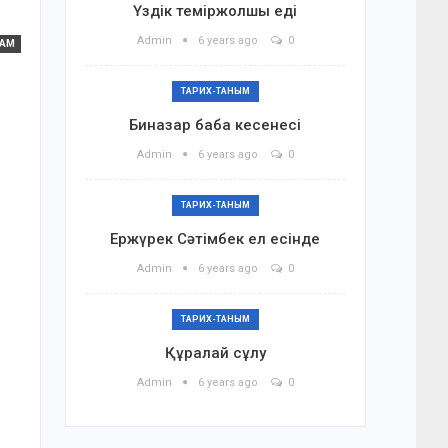
Үздік теміржолшы еді
Admin
6 years ago
0
ҒАМ
ТАРИХ-ТАНЫМ
Биназар баба кесенесі
Admin
6 years ago
0
ТАРИХ-ТАНЫМ
Ержүрек Сәтімбек ел есінде
Admin
6 years ago
0
ТАРИХ-ТАНЫМ
Құралай сұлу
Admin
6 years ago
0