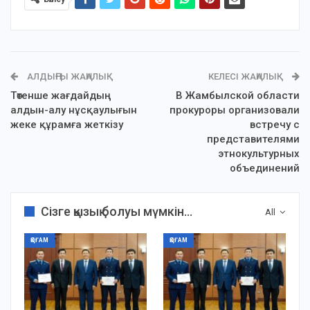
АЛДЫҢҒЫ ЖАҢАЛЫҚ
КЕЛЕСІ ЖАҢАЛЫҚ
Төтенше жағдайдың
В Жамбылской области
алдын-алу нұсқаулығын
прокуроры организовали
жеке құрамға жеткізу
встречу с
представителями
этнокультурных
объединений
Сізге қызық болуы мүмкін...
All
ҚОҒАМ
ҚОҒАМ