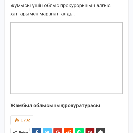
жұмысы үшін облыс прокурорының алғыс
хаттарымен марапатталды.
Жамбыл облысының прокуратурасы
1 732
Бөлісу