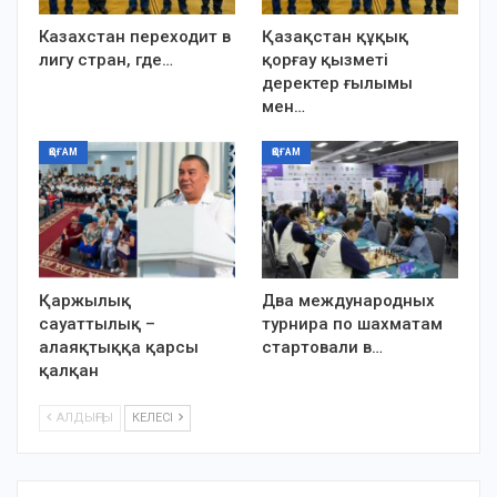
Казахстан переходит в
Қазақстан құқық
лигу стран, где…
қорғау қызметі
деректер ғылымы
мен…
ҚОҒАМ
ҚОҒАМ
Қаржылық
Два международных
сауаттылық –
турнира по шахматам
алаяқтыққа қарсы
стартовали в…
қалқан
АЛДЫҢҒЫ
КЕЛЕСІ