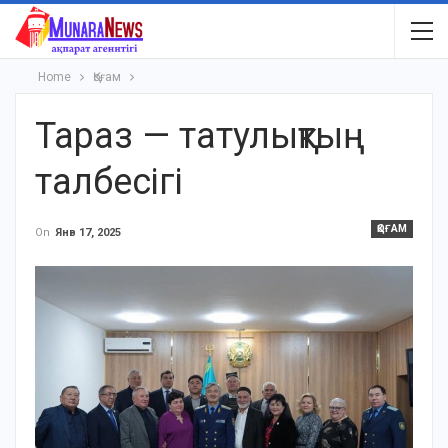
Home
Қоғам
Тараз — татулықтың
талбесігі
ҚОҒАМ
On
Янв 17, 2025