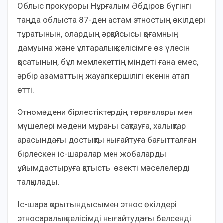
Облыс прокуроры Нұрғалым Әбдіров бүгінгі
таңда облыста 87-ден астам этностың өкілдері
тұратынын, олардың әрқайсысы қоғамның
дамуына және ұлтаралық келісімге өз үлесін
қосатынын, бұл мемлекеттің міндеті ғана емес,
әрбір азаматтың жауапкершілігі екенін атап
өтті.
Этномәдени бірлестіктердің төрағалары мен
мүшелері мәдени мұраны сақтауға, халықтар
арасындағы достықты нығайтуға бағытталған
бірлескен іс-шаралар мен жобаларды
ұйымдастыруға қатысты өзекті мәселелерді
талқылады.
Іс-шара қорытындысымен этнос өкілдері
этносаралық келісімді нығайтудағы белсенді