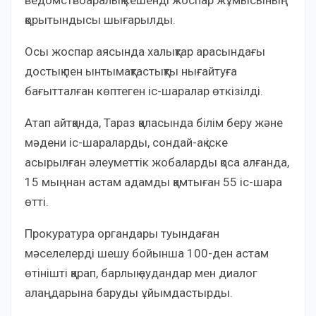
қорытындысы шығарылды.
Осы жоспар аясында халықтар арасындағы
достық пен ынтымақтастықты нығайтуға
бағытталған көптеген іс-шаралар өткізілді.
Атап айтқанда, Тараз қаласында білім беру және
мәдени іс-шараларды, сондай-ақ іске
асырылған әлеуметтік жобаларды қоса алғанда,
15 мыңнан астам адамды қамтыған 55 іс-шара
өтті.
Прокуратура органдары туындаған
мәселелерді шешу бойынша 100-ден астам
өтінішті қарап, барлық аудандар мен диалог
алаңдарына баруды ұйымдастырды.