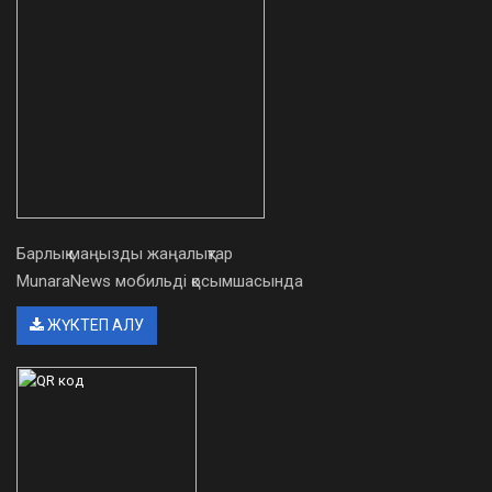
Барлық маңызды жаңалықтар
MunaraNews мобильді қосымшасында
ЖҮКТЕП АЛУ