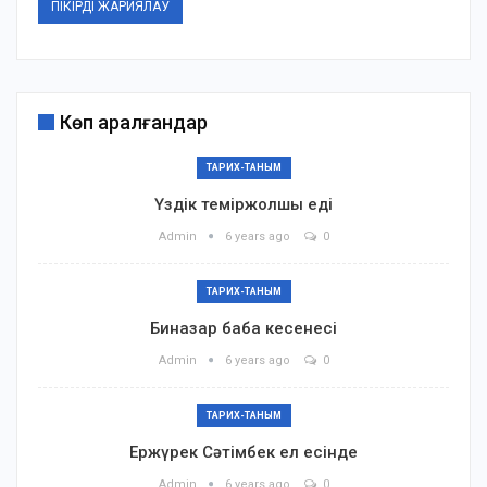
Көп қаралғандар
ТАРИХ-ТАНЫМ
Үздік теміржолшы еді
Admin
6 years ago
0
ТАРИХ-ТАНЫМ
Биназар баба кесенесі
Admin
6 years ago
0
ТАРИХ-ТАНЫМ
Ержүрек Сәтімбек ел есінде
Admin
6 years ago
0