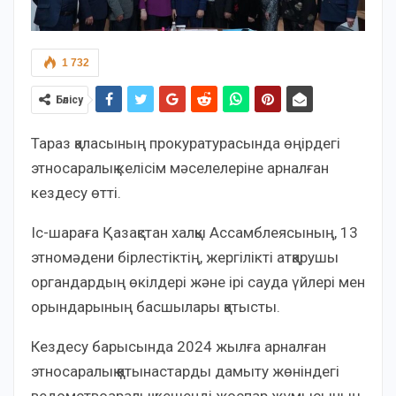
1 732
Бөлісу
Тараз қаласының прокуратурасында өңірдегі
этносаралық келісім мәселелеріне арналған
кездесу өтті.
Іс-шараға Қазақстан халқы Ассамблеясының, 13
этномәдени бірлестіктің, жергілікті атқарушы
органдардың өкілдері және ірі сауда үйлері мен
орындарының басшылары қатысты.
Кездесу барысында 2024 жылға арналған
этносаралық қатынастарды дамыту жөніндегі
ведомствоаралық кешенді жоспар жұмысының