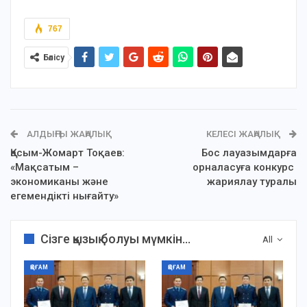
767
Бөлісу
АЛДЫҢҒЫ ЖАҢАЛЫҚ
КЕЛЕСІ ЖАҢАЛЫҚ
Қасым-Жомарт Тоқаев:
Бос лауазымдарға
«Мақсатым –
орналасуға конкурс
экономиканы және
жариялау туралы
егемендікті нығайту»
Сізге қызық болуы мүмкін...
All
ҚОҒАМ
ҚОҒАМ