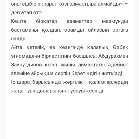
оны ешбір ақпарат көзі алмастыра алмайды», –
деп атап өтті.
Кеште бірқатар азаматтар мазмұнды
бастаманы қолдап, орамды ойларын ортаға
салды.
Айта кетейік, өз кезегінде қалалық Өзбек
этномәдени бірлестігінің басшысы Абдурахман
Зайнутдинов кітап жылы аймақтағы әдебиет
әлеміне айрықша серпін беретіндігін жеткізді.
Іс-шара барысында жергілікті қаламгерлердің
жаңа туындыларының тұсауы кесілді.