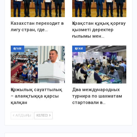
Казахстан переходит в
Қазақстан құқық қорғау
лигу стран, где…
қызметі деректер
ғылымы мен…
ҚОҒАМ
ҚОҒАМ
Қаржылық сауаттылық
Два международных
– алаяқтыққа қарсы
турнира по шахматам
қалқан
стартовали в…
АЛДЫҢҒЫ
КЕЛЕСІ