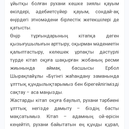
ұйытқы болған рухани кешке зиялы қауым
өкілдері, әдебиетсүйер қауым, сондай-ақ
өңірдегі этномәдени бірлестік жетекшілері де
қатысты.
Өңір тұрғындарының кітапқа деген
қызығушылығын арттыру, оқырман мәдениетін
қалыптастыру, келешек ұрпақты дәстүрлі
түрде кітап оқуға шақырған жобаның ресми
жиынында аймақ басшысы Ербол
Шырақпайұлы «Бүгінгі жаһандану заманында
ұлттық құндылықтарымыз бен бірегейлігімізді
сақтау – аса маңызды.
Жастарды кітап оқуға баулып, рухани тәрбиені
ұлттық негізде дамыту – біздің басты
мақсатымыз. Кітап – адамның ой-өрісін
кеңейтіп, рухани байытатын ең құнды құрал,