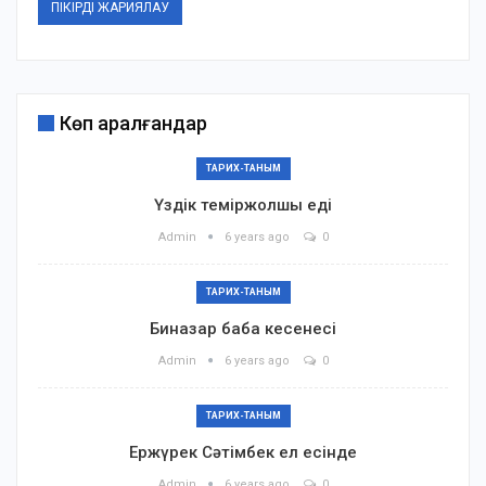
Көп қаралғандар
ТАРИХ-ТАНЫМ
Үздік теміржолшы еді
Admin
6 years ago
0
ТАРИХ-ТАНЫМ
Биназар баба кесенесі
Admin
6 years ago
0
ТАРИХ-ТАНЫМ
Ержүрек Сәтімбек ел есінде
Admin
6 years ago
0