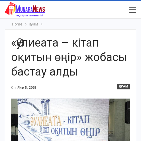
Home
Қоғам
«Әулиеата – кітап
оқитын өңір» жобасы
бастау алды
ҚОҒАМ
On
Янв 5, 2025