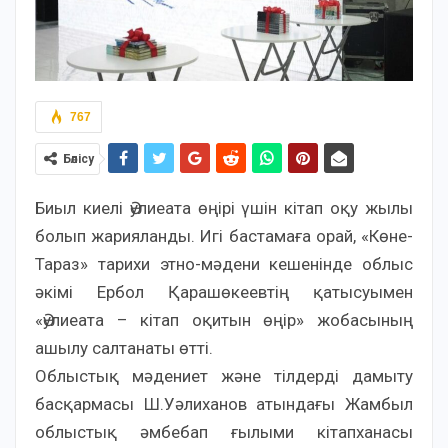
767
Бөлісу
Биыл киелі Әулиеата өңірі үшін кітап оқу жылы
болып жарияланды. Игі бастамаға орай, «Көне-
Тараз» тарихи этно-мәдени кешенінде облыс
әкімі Ербол Қарашөкеевтің қатысуымен
«Әулиеата – кітап оқитын өңір» жобасының
ашылу салтанаты өтті.
Облыстық мәдениет және тілдерді дамыту
басқармасы Ш.Уәлиханов атындағы Жамбыл
облыстық әмбебап ғылыми кітапханасы