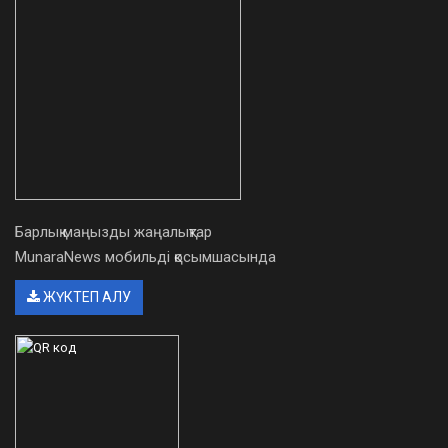
Барлық маңызды жаңалықтар
MunaraNews мобильді қосымшасында
ЖҮКТЕП АЛУ