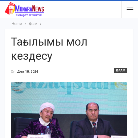
Home
Қоғам
Тағылымы мол
кездесу
ҚОҒАМ
On
Дек 18, 2024