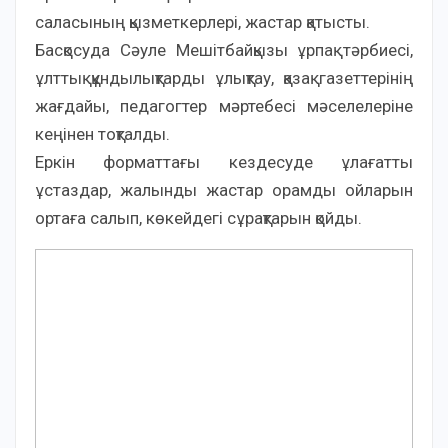
саласының қызметкерлері, жастар қатысты.
Басқосуда Сәуле Мешітбайқызы ұрпақ тәрбиесі,
ұлттық құндылықтарды ұлықтау, қазақ газеттерінің
жағдайы, педагогтер мәртебесі мәселелеріне
кеңінен тоқталды.
Еркін форматтағы кездесуде ұлағатты
ұстаздар, жалынды жастар орамды ойларын
ортаға салып, көкейдегі сұрақтарын қойды.