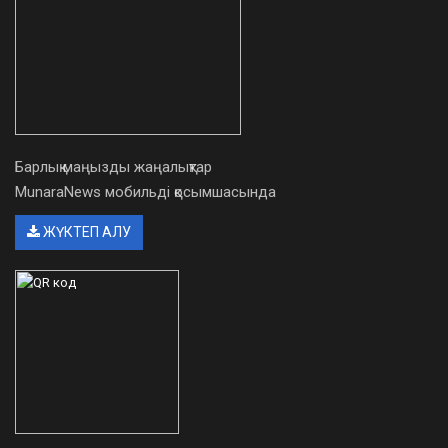
Барлық маңызды жаңалықтар
MunaraNews мобильді қосымшасында
ЖҮКТЕП АЛУ