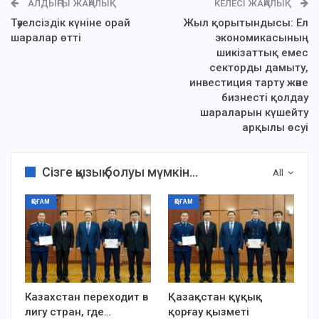
АЛДЫҢҒЫ ЖАҢАЛЫҚ
КЕЛЕСІ ЖАҢАЛЫҚ
Тәуелсіздік күніне орай
Жыл қорытындысы: Ел
шаралар өтті
экономикасының
шикізаттық емес
секторды дамыту,
инвестиция тарту және
бизнесті қолдау
шараларын күшейту
арқылы өсуі
Сізге қызық болуы мүмкін...
All
ҚОҒАМ
ҚОҒАМ
Казахстан переходит в
Қазақстан құқық
лигу стран, где…
қорғау қызметі