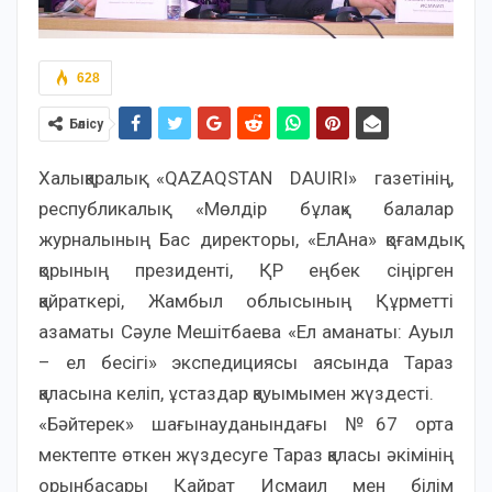
628
Бөлісу
Халықаралық «QAZAQSTAN DAUIRI» газетінің,
республикалық «Мөлдір бұлақ» балалар
журналының Бас директоры, «ЕлАна» қоғамдық
қорының президенті, ҚР еңбек сіңірген
қайраткері, Жамбыл облысының Құрметті
азаматы Сәуле Мешітбаева «Ел аманаты: Ауыл
– ел бесігі» экспедициясы аясында Тараз
қаласына келіп, ұстаздар қауымымен жүздесті.
«Бәйтерек» шағынауданындағы №67 орта
мектепте өткен жүздесуге Тараз қаласы әкімінің
орынбасары Қайрат Исмаил мен білім