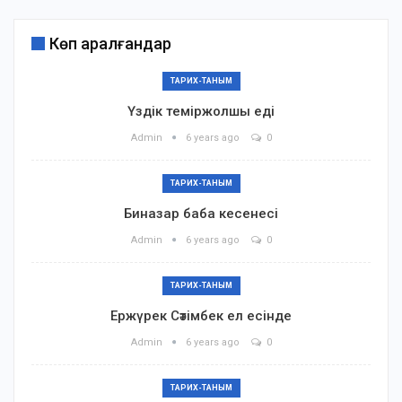
Көп қаралғандар
ТАРИХ-ТАНЫМ
Үздік теміржолшы еді
Admin
6 years ago
0
ТАРИХ-ТАНЫМ
Биназар баба кесенесі
Admin
6 years ago
0
ТАРИХ-ТАНЫМ
Ержүрек Сәтімбек ел есінде
Admin
6 years ago
0
ТАРИХ-ТАНЫМ