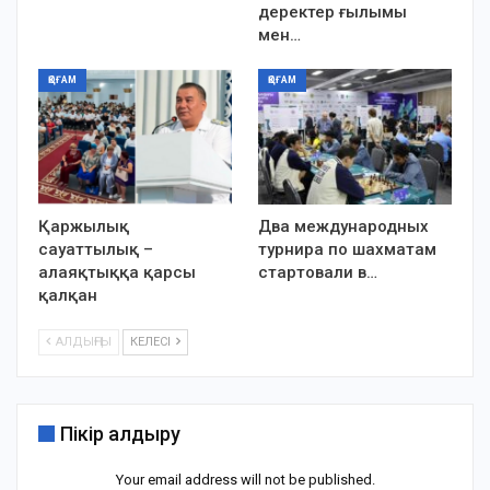
деректер ғылымы
мен…
ҚОҒАМ
ҚОҒАМ
Қаржылық
Два международных
сауаттылық –
турнира по шахматам
алаяқтыққа қарсы
стартовали в…
қалқан
АЛДЫҢҒЫ
КЕЛЕСІ
Пікір қалдыру
Your email address will not be published.