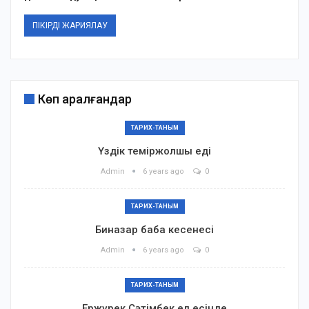
Көп қаралғандар
ТАРИХ-ТАНЫМ
Үздік теміржолшы еді
Admin
6 years ago
0
ТАРИХ-ТАНЫМ
Биназар баба кесенесі
Admin
6 years ago
0
ТАРИХ-ТАНЫМ
Ержүрек Сәтімбек ел есінде