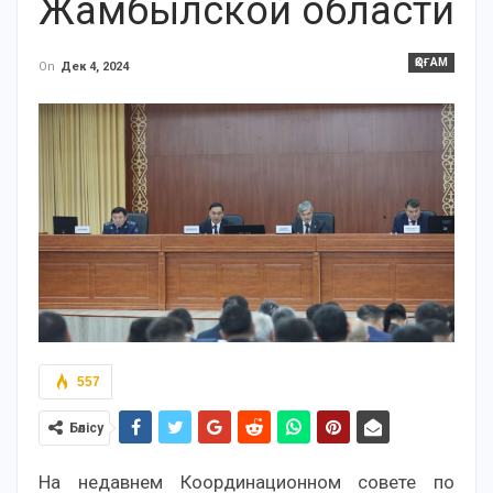
Жамбылской области
ҚОҒАМ
On
Дек 4, 2024
557
Бөлісу
На недавнем Координационном совете по