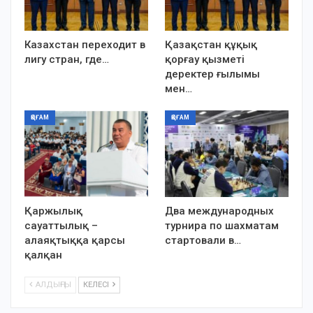
Казахстан переходит в
Қазақстан құқық
лигу стран, где…
қорғау қызметі
деректер ғылымы
мен…
ҚОҒАМ
ҚОҒАМ
Қаржылық
Два международных
сауаттылық –
турнира по шахматам
алаяқтыққа қарсы
стартовали в…
қалқан
АЛДЫҢҒЫ
КЕЛЕСІ