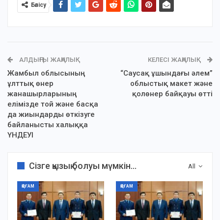
Бөлісу
АЛДЫҢҒЫ ЖАҢАЛЫҚ
КЕЛЕСІ ЖАҢАЛЫҚ
Жамбыл облысының
“Саусақ ұшындағы әлем”
ұлттық өнер
облыстық макет және
жанашырларының
қолөнер байқауы өтті
елімізде той және басқа
да жиындарды өткізуге
байланысты халыққа
ҮНДЕУІ
Сізге қызық болуы мүмкін...
All
ҚОҒАМ
ҚОҒАМ