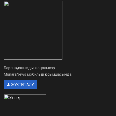
Барлық маңызды жаңалықтар
MunaraNews мобильді қосымшасында
ЖҮКТЕП АЛУ