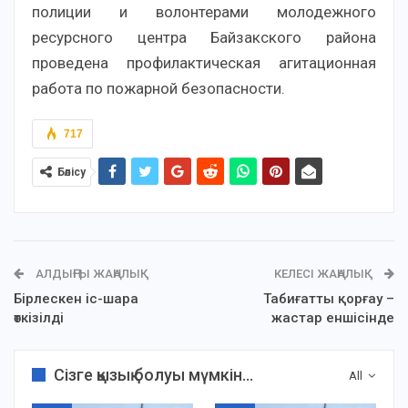
полиции и волонтерами молодежного
ресурсного центра Байзакского района
проведена профилактическая агитационная
работа по пожарной безопасности.
717
Бөлісу
АЛДЫҢҒЫ ЖАҢАЛЫҚ
КЕЛЕСІ ЖАҢАЛЫҚ
Бірлескен іс-шара
Табиғатты қорғау –
өткізілді
жастар еншісінде
Сізге қызық болуы мүмкін...
All