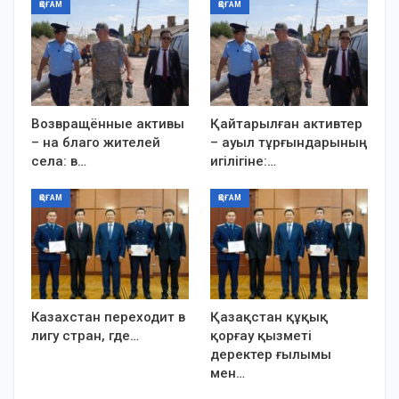
ҚОҒАМ
ҚОҒАМ
Возвращённые активы
Қайтарылған активтер
– на благо жителей
– ауыл тұрғындарының
села: в…
игілігіне:…
ҚОҒАМ
ҚОҒАМ
Казахстан переходит в
Қазақстан құқық
лигу стран, где…
қорғау қызметі
деректер ғылымы
мен…