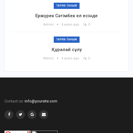
ТАРИХ-ТАНЫМ
Ержүрек Сәтімбек ел есінде
Admin
6 years ago
0
ТАРИХ-ТАНЫМ
Құралай сұлу
Admin
6 years ago
0
Contact us:
info@yoursite.com