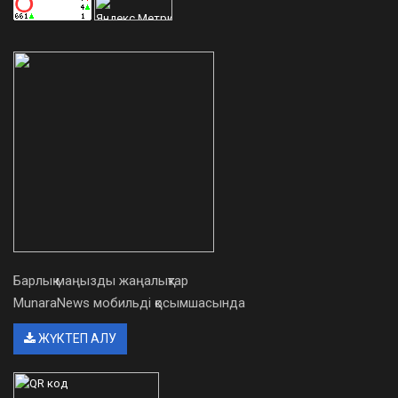
Барлық маңызды жаңалықтар
MunaraNews мобильді қосымшасында
ЖҮКТЕП АЛУ