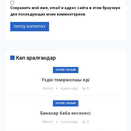
Сохранить моё имя, email и адрес сайта в этом браузере
для последующих моих комментариев.
Көп қаралғандар
ТАРИХ-ТАНЫМ
Үздік теміржолшы еді
Admin
6 years ago
0
ТАРИХ-ТАНЫМ
Биназар баба кесенесі
Admin
6 years ago
0