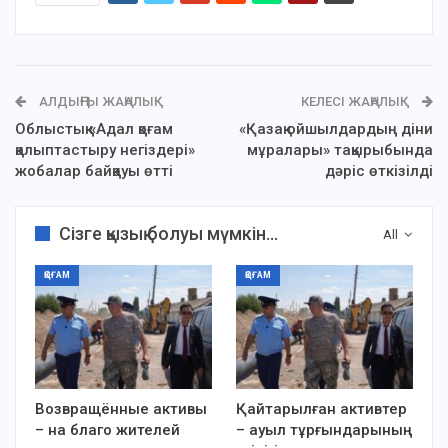
АЛДЫҢҒЫ ЖАҢАЛЫҚ
КЕЛЕСІ ЖАҢАЛЫҚ
Облыстық «Адал қоғам
«Қазақ ойшылдардың діни
қалыптастыру негіздері»
мұралары» тақырыбында
жобалар байқауы өтті
дәріс өткізілді
Сізге қызық болуы мүмкін...
All
ҚОҒАМ
ҚОҒАМ
Возвращённые активы
Қайтарылған активтер
– на благо жителей
– ауыл тұрғындарының