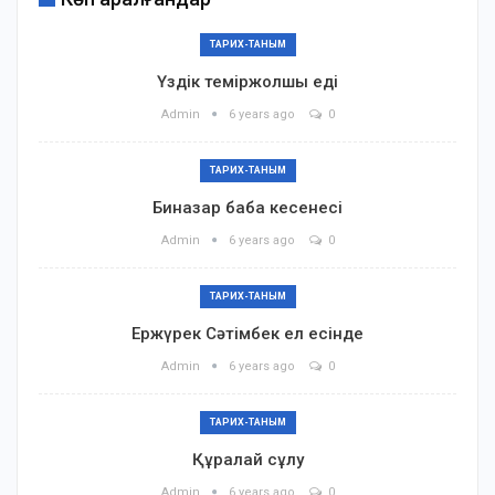
ТАРИХ-ТАНЫМ
Үздік теміржолшы еді
Admin
6 years ago
0
ТАРИХ-ТАНЫМ
Биназар баба кесенесі
Admin
6 years ago
0
ТАРИХ-ТАНЫМ
Ержүрек Сәтімбек ел есінде
Admin
6 years ago
0
ТАРИХ-ТАНЫМ
Құралай сұлу
Admin
6 years ago
0