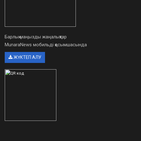
Барлық маңызды жаңалықтар
MunaraNews мобильді қосымшасында
ЖҮКТЕП АЛУ