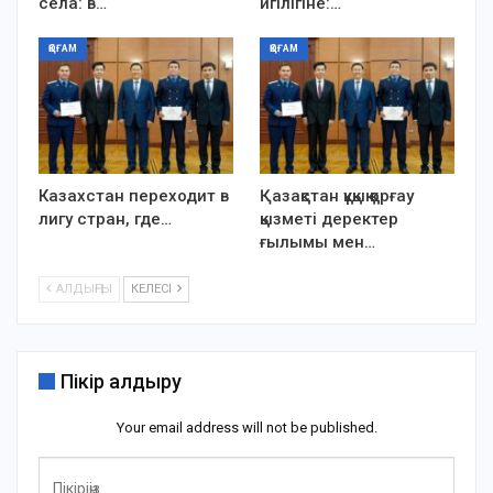
села: в…
игілігіне:…
ҚОҒАМ
ҚОҒАМ
Казахстан переходит в
Қазақстан құқық қорғау
лигу стран, где…
қызметі деректер
ғылымы мен…
АЛДЫҢҒЫ
КЕЛЕСІ
Пікір қалдыру
Your email address will not be published.