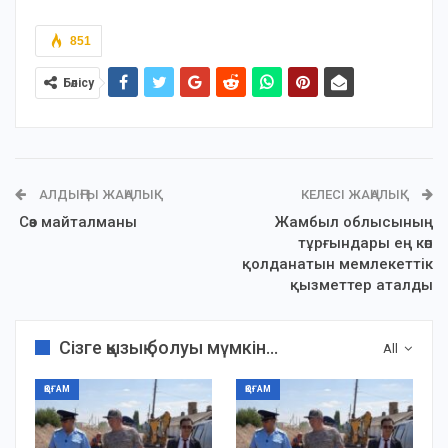
851
Бөлісу
АЛДЫҢҒЫ ЖАҢАЛЫҚ
КЕЛЕСІ ЖАҢАЛЫҚ
Сөз майталманы
Жамбыл облысының
тұрғындары ең көп
қолданатын мемлекеттік
қызметтер аталды
Сізге қызық болуы мүмкін...
All
ҚОҒАМ
ҚОҒАМ