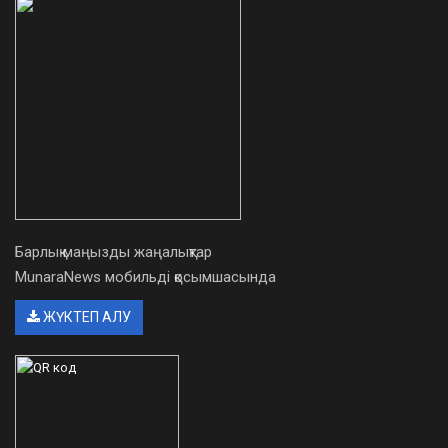
Барлық маңызды жаңалықтар
MunaraNews мобильді қосымшасында
ЖҮКТЕП АЛУ