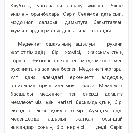
Клубтың салтанатты ашылу жиына облыс
әкімінің орынбасары Серік Сәлемов қатысып,
мәдениет саласын дамытуға бағытталған
жұмыстардың маңыздылығына тоқталды.
– Мәдениет ошағының ашылуы – рухани
жетістігіміздің бір жемісі, жақсылықтың
көрінісі. Өйткені өсетін ел мәдениетіне мен
руханиятына аса мән берген. Мәдениеті жоғары
ұлт қана әлемдегі өркениетті елдердің
ортасынан орын алатыны сөзсіз. Мемлекет
басшысы мәдениет пен өнерді дамыту
мемлекетіміз үшін негізгі басымдықтың бірі
екендігін алға қойып отыр. Ауылды елді
мекендерде ашылып жатқан осындай
нысандар соның бір көрінісі, – деді Серік