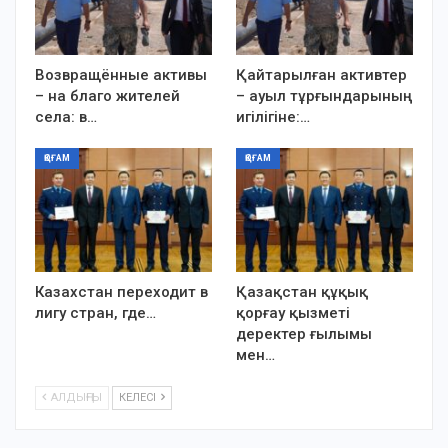
Возвращённые активы
Қайтарылған активтер
– на благо жителей
– ауыл тұрғындарының
села: в…
игілігіне:…
ҚОҒАМ
ҚОҒАМ
Казахстан переходит в
Қазақстан құқық
лигу стран, где…
қорғау қызметі
деректер ғылымы
мен…
АЛДЫҢҒЫ
КЕЛЕСІ