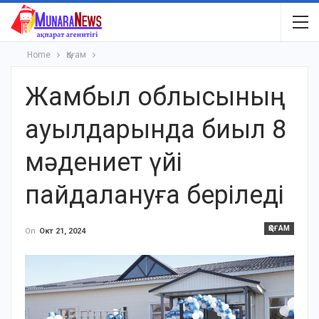
Home
Қоғам
Жамбыл облысының
ауылдарында биыл 8
мәдениет үйі
пайдалануға беріледі
ҚОҒАМ
On
Окт 21, 2024