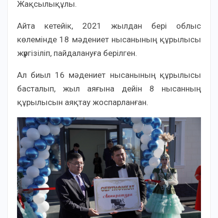
Жақсылықұлы.
Айта кетейік, 2021 жылдан бері облыс
көлемінде 18 мәдениет нысанының құрылысы
жүргізіліп, пайдалануға берілген.
Ал биыл 16 мәдениет нысанының құрылысы
басталып, жыл аяғына дейін 8 нысанның
құрылысын аяқтау жоспарланған.