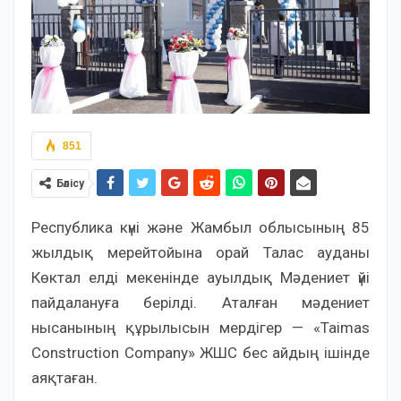
851
Бөлісу
Республика күні және Жамбыл облысының 85
жылдық мерейтойына орай Талас ауданы
Көктал елді мекенінде ауылдық Мәдениет үйі
пайдалануға берілді. Аталған мәдениет
нысанының құрылысын мердігер — «Taimas
Construction Company» ЖШС бес айдың ішінде
аяқтаған.