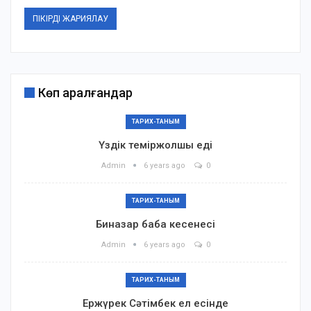
Көп қаралғандар
ТАРИХ-ТАНЫМ
Үздік теміржолшы еді
Admin
6 years ago
0
ТАРИХ-ТАНЫМ
Биназар баба кесенесі
Admin
6 years ago
0
ТАРИХ-ТАНЫМ
Ержүрек Сәтімбек ел есінде