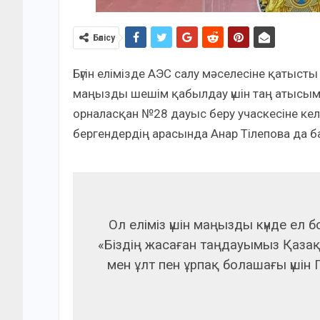
Бөлісу
Бүгін елімізде АЭС салу мәселесіне қатыс
маңызды шешім қабылдау үшін таң атысым
орналасқан №28 дауыс беру учаскесіне келу
бергендердің арасында Анар Тілепова да б
Ол еліміз үшін маңызды күнде ел
«Біздің жасаған таңдауымыз Қаза
мен ұлт пен ұрпақ болашағы үшін