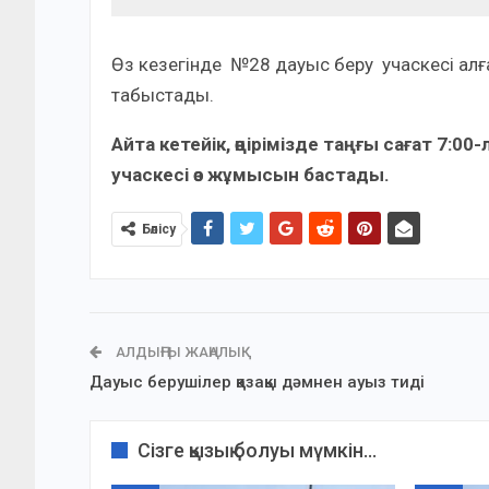
Өз кезегінде №28 дауыс беру учаскесі ал
табыстады.
Айта кетейік, өңірімізде таңғы сағат 7:
учаскесі өз жұмысын бастады.
Бөлісу
АЛДЫҢҒЫ ЖАҢАЛЫҚ
Дауыс берушілер қазақы дәмнен ауыз тиді
Сізге қызық болуы мүмкін...