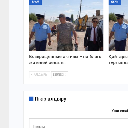
ҚОҒАМ
ҚОҒАМ
Возвращённые активы – на благо
Қайтарыл
жителей села: в…
тұрғында
АЛДЫҢҒЫ
КЕЛЕСІ
Пікір қалдыру
Your emai