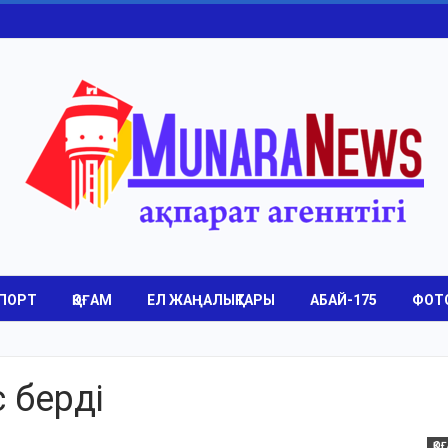
ПОРТ
ҚОҒАМ
ЕЛ ЖАҢАЛЫҚТАРЫ
АБАЙ-175
ФОТ
 берді
ҚО