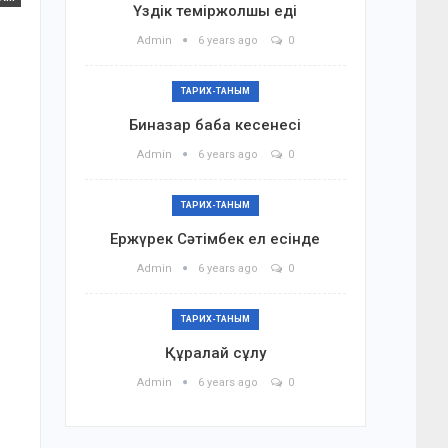
Үздік теміржолшы еді
Admin
6 years ago
0
ТАРИХ-ТАНЫМ
Биназар баба кесенесі
Admin
6 years ago
0
ТАРИХ-ТАНЫМ
Ержүрек Сәтімбек ел есінде
Admin
6 years ago
0
ТАРИХ-ТАНЫМ
Құралай сұлу
Admin
6 years ago
0