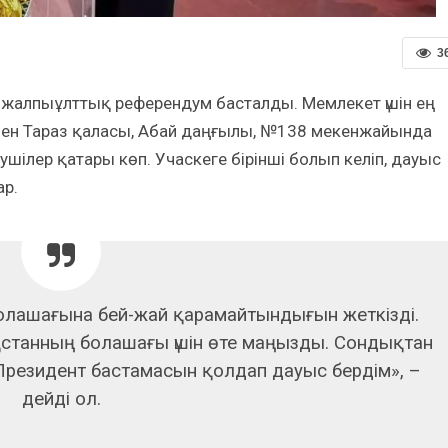
3
ты жалпыұлттық референдум басталды. Мемлекет үшін ең
ен Тараз қаласы, Абай даңғылы, №138 мекенжайында
шілер қатары көп. Учаскеге бірінші болып келіп, дауыс
ар.
 болашағына бей-жай қарамайтындығын жеткізді.
қстанның болашағы үшін өте маңызды. Сондықтан
 Президент бастамасын қолдап дауыс бердім», –
дейді ол.