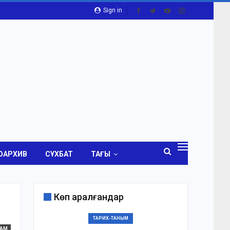
Sign in
ОАРХИВ
СҰХБАТ
ТАҒЫ
Көп қаралғандар
ТАРИХ-ТАНЫМ
ҒАМ