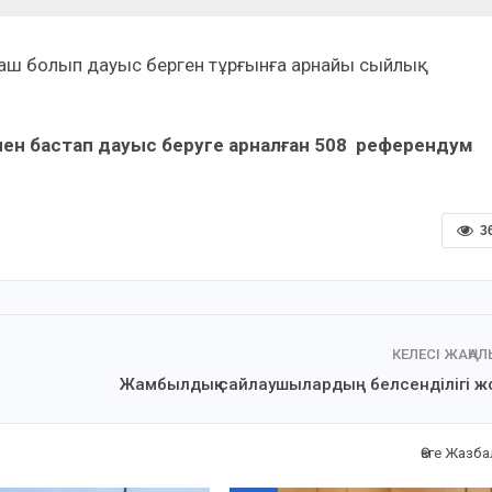
ғаш болып дауыс берген тұрғынға арнайы сыйлық
00-лен бастап дауыс беруге арналған 508 референдум
3
КЕЛЕСІ ЖАҢА
Жамбылдық сайлаушылардың белсенділігі ж
Өзге Жазб