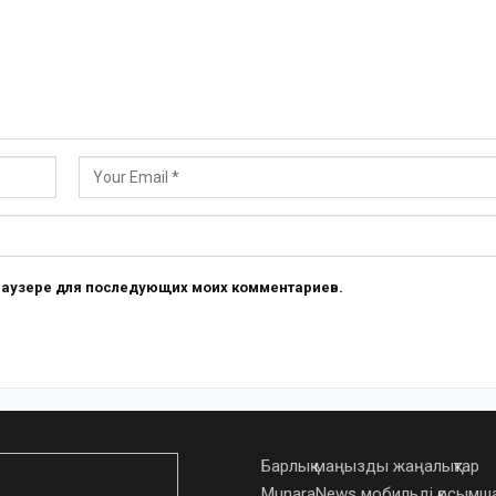
 браузере для последующих моих комментариев.
Барлық маңызды жаңалықтар
MunaraNews мобильді қосым