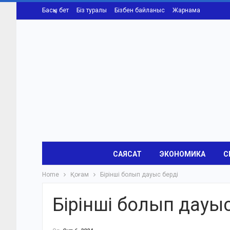
Басқы бет
Біз туралы
Бізбен байланыс
Жарнама
САЯСАТ
ЭКОНОМИКА
С
Home
Қоғам
Бірінші болып дауыс берді
Бірінші болып дауыс