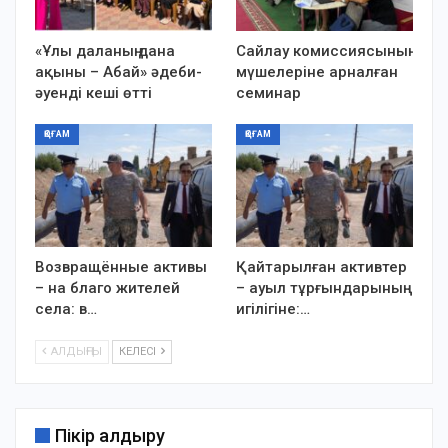
«Ұлы даланың дана
Сайлау комиссиясының
ақыны – Абай» әдеби-
мүшелеріне арналған
әуенді кеші өтті
семинар
ҚОҒАМ
ҚОҒАМ
Возвращённые активы
Қайтарылған активтер
– на благо жителей
– ауыл тұрғындарының
села: в…
игілігіне:…
АЛДЫҢҒЫ
КЕЛЕСІ
Пікір қалдыру