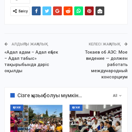
Бөлісу
АЛДЫҢҒЫ ЖАҢАЛЫҚ
КЕЛЕСІ ЖАҢАЛЫҚ
«Адал адам – Адал еңбек
Токаев об АЭС: Мое
– Адал табыс»
видение — должен
тақырыбында дәріс
работать
оқылды
международный
консорциум
Сізге қызық болуы мүмкін...
All
ҚОҒАМ
ҚОҒАМ