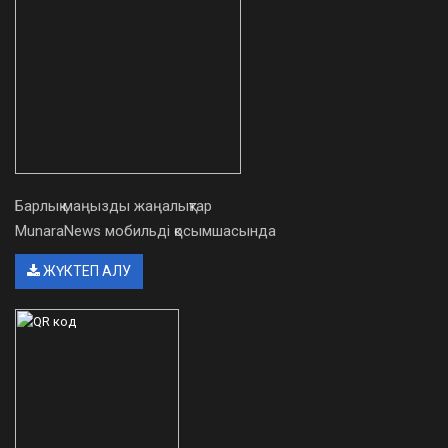
Барлық маңызды жаңалықтар
MunaraNews мобильді қосымшасында
ЖҮКТЕП АЛУ