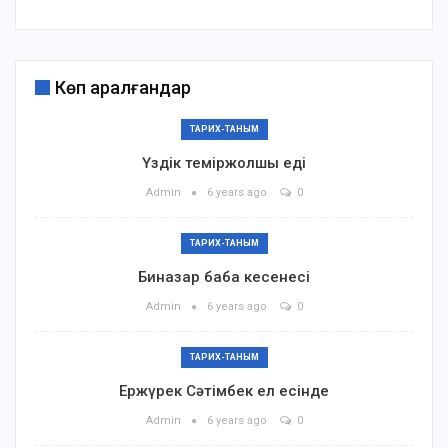
Көп қаралғандар
ТАРИХ-ТАНЫМ
Үздік теміржолшы еді
Admin
6 years ago
0
ТАРИХ-ТАНЫМ
Биназар баба кесенесі
Admin
6 years ago
0
ТАРИХ-ТАНЫМ
Ержүрек Сәтімбек ел есінде
Admin
6 years ago
0