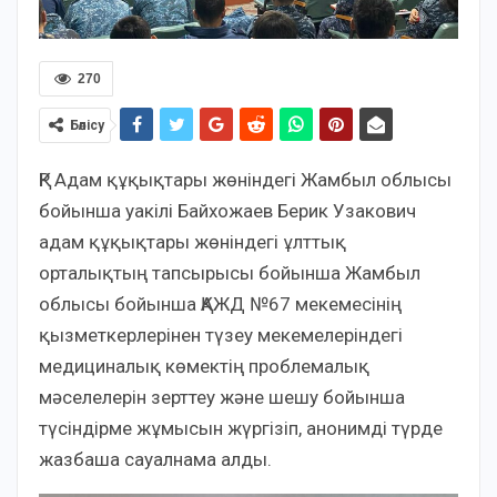
270
Бөлісу
ҚР Адам құқықтары жөніндегі Жамбыл облысы
бойынша уакілі Байхожаев Берик Узакович
адам құқықтары жөніндегі ұлттық
орталықтың тапсырысы бойынша Жамбыл
облысы бойынша ҚАЖД №67 мекемесінің
қызметкерлерінен түзеу мекемелеріндегі
медициналық көмектің проблемалық
мәселелерін зерттеу және шешу бойынша
түсіндірме жұмысын жүргізіп, анонимді түрде
жазбаша сауалнама алды.