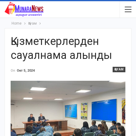
Home
Қоғам
Қызметкерлерден
сауалнама алынды
ҚОҒАМ
On
Окт 5, 2024