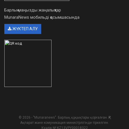
Барлық маңызды жаңалықтар
MunaraNews мобильді қосымшасында
ЖҮКТЕП АЛУ
© 2026 - "Munaranews". Барлық құқықтары қорғалған. ҚР
Ақпарат және комуникация министрлігінде тіркелген.
Куәлік № KZ13VPY00018322