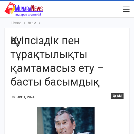
Home
Қоғам
Қауіпсіздік пен
тұрақтылықты
қамтамасыз ету –
басты басымдық
ҚОҒАМ
On
Окт 1, 2024