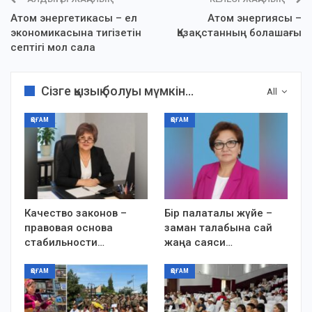
Атом энергетикасы – ел
Атом энергиясы –
экономикасына тигізетін
Қазақстанның болашағы
септігі мол сала
Сізге қызық болуы мүмкін...
All
ҚОҒАМ
ҚОҒАМ
Качество законов –
Бір палаталы жүйе –
правовая основа
заман талабына сай
стабильности…
жаңа саяси…
ҚОҒАМ
ҚОҒАМ