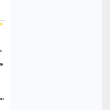
45
те
ын
 да