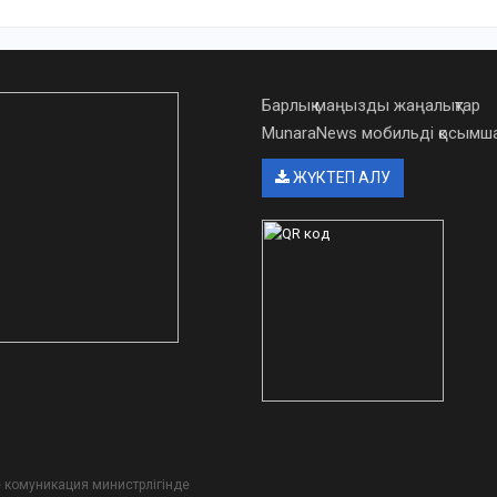
Барлық маңызды жаңалықтар
MunaraNews мобильді қосым
ЖҮКТЕП АЛУ
әне комуникация министрлігінде