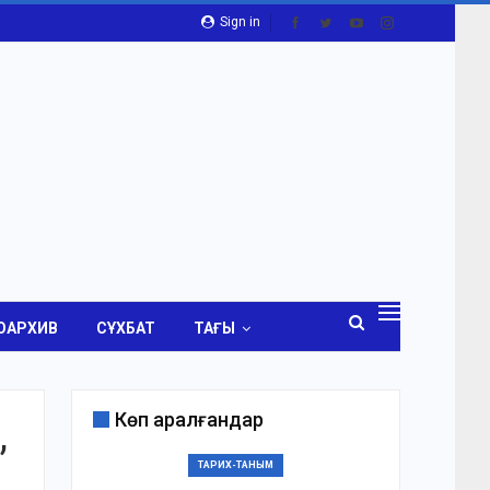
Sign in
ОАРХИВ
СҰХБАТ
ТАҒЫ
Көп қаралғандар
,
ТАРИХ-ТАНЫМ