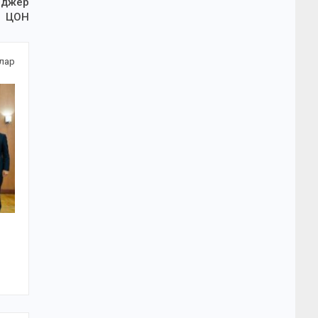
еджер
ЦОН
алар