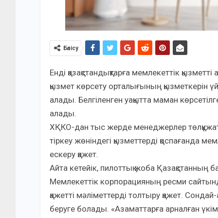
Бөлісу
Енді қазақстандықтарға мемлекеттік қызметті 
қызмет көрсету орталығының қызметкерін үй
алады. Белгіленген уақытта маман көрсетіл
алады.
ХҚКО-дан тыс жерде менеджерлер төлқұжат, ж
тіркеу жөніндегі қызметтерді қоспағанда мем
ескеру қажет.
Айта кетейік, пилоттық жоба Қазақстанның б
Мемлекеттік корпорацияның ресми сайтынд
қажетті мәліметтерді толтыру қажет. Сондай
беруге болады. «Азаматтарға арналған үкі