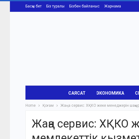
Басқы бет
Біз туралы
Бізбен байланыс
Жарнама
САЯСАТ
ЭКОНОМИКА
С
Home
Қоғам
Жаңа сервис: ХҚКО жеке менеджерін шақыры
Жаңа сервис: ХҚКО 
мемлекеттік қызмет