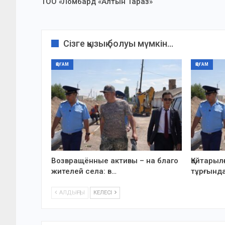
ТОО «Ломбард «Алтын Тараз»
Сізге қызық болуы мүмкін...
ҚОҒАМ
ҚОҒАМ
Возвращённые активы – на благо
Қайтарыл
жителей села: в…
тұрғында
АЛДЫҢҒЫ
КЕЛЕСІ