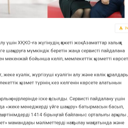
7
алу үшін ХҚКО-ға жүгінудің қажеті жоқ. Азаматтар халыққа
ге шақыруға мүмкіндік беретін жаңа сервисті пайдалана
ген мекенжай бойынша келіп, мемлекеттік қызметті көрсе
еке куәлік, жүргізуші куәлігін алу және көлік құралдар
лекеттік қызмет түрінің кез келгенін көрсете алатынын
арлық өңірлерінде іске қосылды. Сервисті пайдалану үшін
а «жеке менеджерді үйге шақыру» батырмасын басып,
-ақ, өтінімдерді 1414 бірыңғай байланыс орталығы арқылы
мет» мамандары мәліметтерді нақтылау мақсатында және