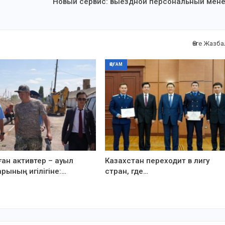
Новый сервис: выездной персональный мен
Өзге Жазб
ҚОҒАМ
ған активтер – ауыл
Казахстан переходит в лигу
рының игілігіне:…
стран, где…