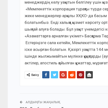
менеджердің келу уақытын белгілеу үшін 
​ «Мемлекеттік корпорация тұрақты түрде се
жеке менеджерлер арқылы ХҚКО-да басым ке
болатынбыз. Енді халыққа қызмет көрсету о
шықпай алуға болады. Бұл уақыт үнемдегісі к
«Азаматтарға арналған үкімет» Басқарма Т
​ Естеріңізге сала кетейік, Мемлекеттік к
іске асырған болатын. Қазіргі уақытта 144 
ішінде жылжымайтын мүлікке құқықтарды (ау
актілер, апостиль қойылған құжаттар, мұрағат
Бөлісу
АЛДЫҢҒЫ ЖАҢАЛЫҚ