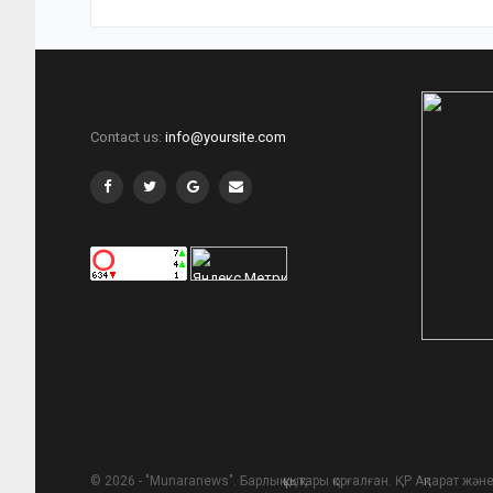
Contact us:
info@yoursite.com
© 2026 - "Munaranews". Барлық құқықтары қорғалған. ҚР Ақпарат ж