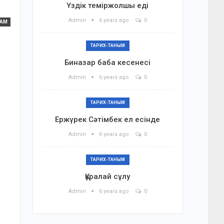
Үздік теміржолшы еді
Admin
6 years ago
0
ҒАМ
ТАРИХ-ТАНЫМ
Биназар баба кесенесі
Admin
6 years ago
0
ТАРИХ-ТАНЫМ
Ержүрек Сәтімбек ел есінде
Admin
6 years ago
0
ТАРИХ-ТАНЫМ
Құралай сұлу
Admin
6 years ago
0