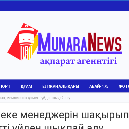
ПОРТ
ҚОҒАМ
ЕЛ ЖАҢАЛЫҚТАРЫ
АБАЙ-175
ФОТ
п, мемлекеттік қызметті үйден шықпай алу
жеке менеджерін шақырып
ті үйден шықпай алу