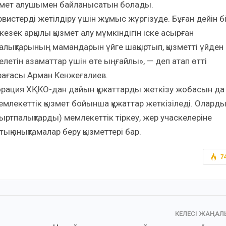
қызмет алушымен байланысатын болады.
рвистерді жетілдіру үшін жұмыс жүргізуде. Бұған дейін б
зек арқылы қызмет алу мүмкіндігін іске асырған
рталықтарының мамандарын үйге шақыртып, қызметті үйден
елетін азаматтар үшін өте ыңғайлы», — деп атап өтті
өрағасы Арман Кенжеғалиев.
орпорация ХҚКО-дан дайын құжаттарды жеткізу жобасын да
мемлекеттік қызмет бойынша құжаттар жеткізіледі. Олард
ыртпалықтарды) мемлекеттік тіркеу, жер учаскелеріне
тық анықтамалар беру қызметтері бар.
7
КЕЛЕСІ ЖАҢА