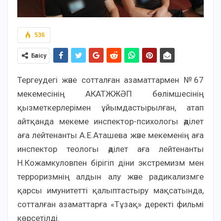
536
Бөлісу
Тергеудегі және сотталған азаматтармен №67
мекемесінің АКАТЖЖӘП бөлімшесінің
қызметкерлерімен ұйымдастырылған, атап
айтқанда мекеме инспектор-психологы әділет
аға лейтенанты А.Е.Аташева және мекеменің аға
инспектор теологы әділет аға лейтенанты
Н.Кожамкуловпен бірігіп діни экстремизм мен
терроризмнің алдын алу және радикализмге
қарсы имунитетті қалыптастыру мақсатында,
сотталған азаматтарға «Тұзақ» деректі фильмі
көрсетілді.