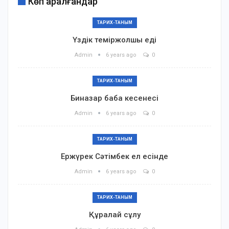
Көп қаралғандар
ТАРИХ-ТАНЫМ
Үздік теміржолшы еді
Admin
6 years ago
0
ТАРИХ-ТАНЫМ
Биназар баба кесенесі
Admin
6 years ago
0
ТАРИХ-ТАНЫМ
Ержүрек Сәтімбек ел есінде
Admin
6 years ago
0
ТАРИХ-ТАНЫМ
Құралай сұлу