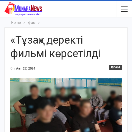
Home
Қоғам
«Тұзақ» деректі
фильмі көрсетілді
ҚОҒАМ
On
Авг 27, 2024