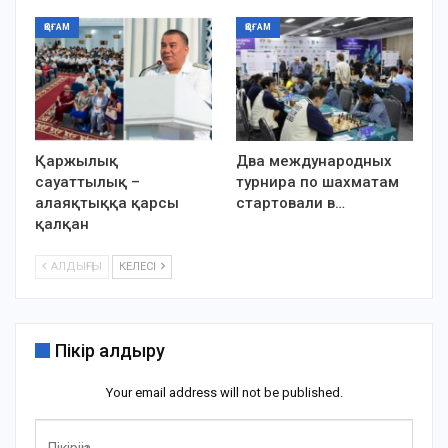
ҚОҒАМ
ҚОҒАМ
Қаржылық
Два международных
сауаттылық –
турнира по шахматам
алаяқтыққа қарсы
стартовали в…
қалқан
АЛДЫҢҒЫ
КЕЛЕСІ
Пікір қалдыру
Your email address will not be published.