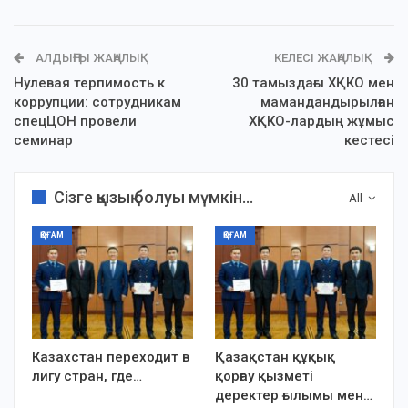
АЛДЫҢҒЫ ЖАҢАЛЫҚ
КЕЛЕСІ ЖАҢАЛЫҚ
Нулевая терпимость к
30 тамыздағы ХҚКО мен
коррупции: сотрудникам
мамандандырылған
спецЦОН провели
ХҚКО-лардың жұмыс
семинар
кестесі
Сізге қызық болуы мүмкін...
All
ҚОҒАМ
ҚОҒАМ
Казахстан переходит в
Қазақстан құқық
лигу стран, где…
қорғау қызметі
деректер ғылымы мен…