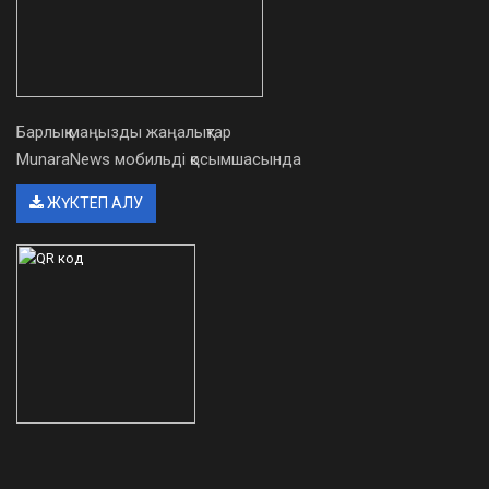
Барлық маңызды жаңалықтар
MunaraNews мобильді қосымшасында
ЖҮКТЕП АЛУ