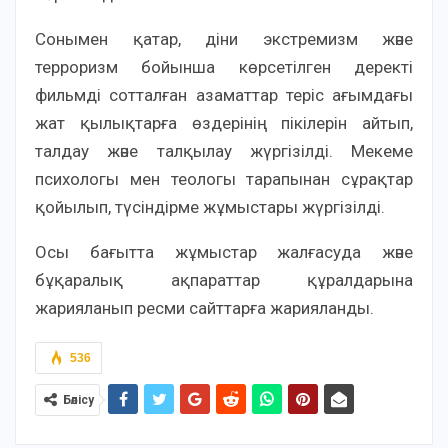
Сонымен қатар, діни экстремизм және
терроризм бойынша көрсетілген деректі
фильмді сотталған азаматтар теріс ағымдағы
жат қылықтарға өздерінің пікілерін айтып,
талдау және талқылау жүргізілді. Мекеме
психологы мен теологы тарапынан сұрақтар
қойылып, түсіндірме жұмыстары жүргізілді.
Осы бағытта жұмыстар жалғасуда және
бұқаралық ақпараттар құралдарына
жарияланып ресми сайттарға жарияланды.
536
Бөлісу