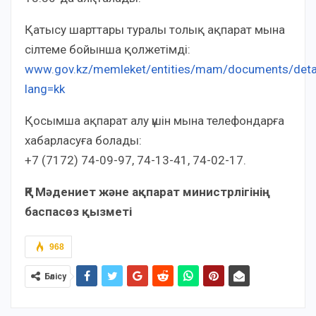
Қатысу шарттары туралы толық ақпарат мына
сілтеме бойынша қолжетімді:
www.gov.kz/memleket/entities/mam/documents/deta
lang=kk
Қосымша ақпарат алу үшін мына телефондарға
хабарласуға болады:
+7 (7172) 74-09-97, 74-13-41, 74-02-17.
ҚР Мәдениет және ақпарат министрлігінің
баспасөз қызметі
968
Бөлісу