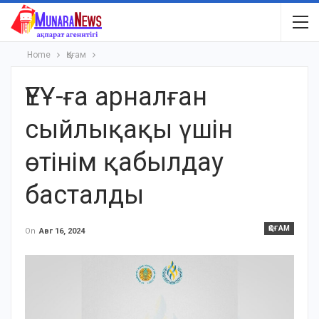
Home
Қоғам
ҮЕҰ-ға арналған
сыйлықақы үшін
өтінім қабылдау
басталды
ҚОҒАМ
On
Авг 16, 2024