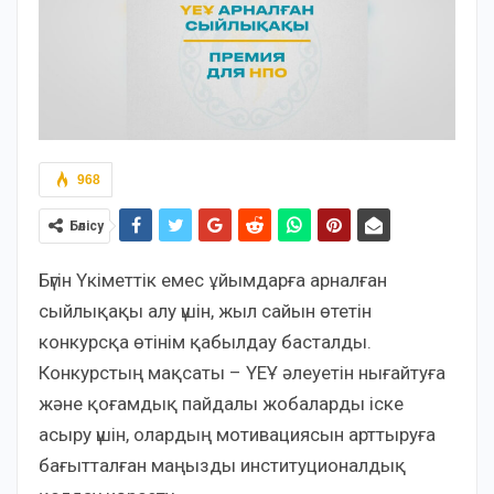
968
Бөлісу
Бүгін Үкіметтік емес ұйымдарға арналған
сыйлықақы алу үшін, жыл сайын өтетін
конкурсқа өтінім қабылдау басталды.
Конкурстың мақсаты – ҮЕҰ әлеуетін нығайтуға
және қоғамдық пайдалы жобаларды іске
асыру үшін, олардың мотивациясын арттыруға
бағытталған маңызды институционалдық