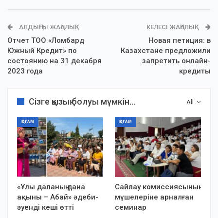
АЛДЫҢҒЫ ЖАҢАЛЫҚ
КЕЛЕСІ ЖАҢАЛЫҚ
Отчет ТОО «Ломбард
Новая петиция: в
Южный Кредит» по
Казахстане предложили
состоянию на 31 декабря
запретить онлайн-
2023 года
кредиты
Сізге қызық болуы мүмкін...
All
ҚОҒАМ
ҚОҒАМ
«Ұлы даланың дана
Сайлау комиссиясының
ақыны – Абай» әдеби-
мүшелеріне арналған
әуенді кеші өтті
семинар