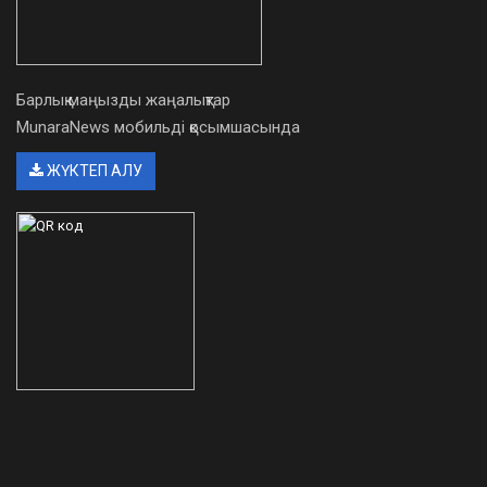
Барлық маңызды жаңалықтар
MunaraNews мобильді қосымшасында
ЖҮКТЕП АЛУ