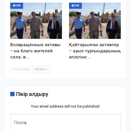
ҚОҒАМ
ҚОҒАМ
Возвращённые активы
Қайтарылған активтер
– на благо жителей
– ауыл тұрғындарының
села: в…
игілігіне:…
АЛДЫҢҒЫ
КЕЛЕСІ
Пікір қалдыру
Your email address will not be published.