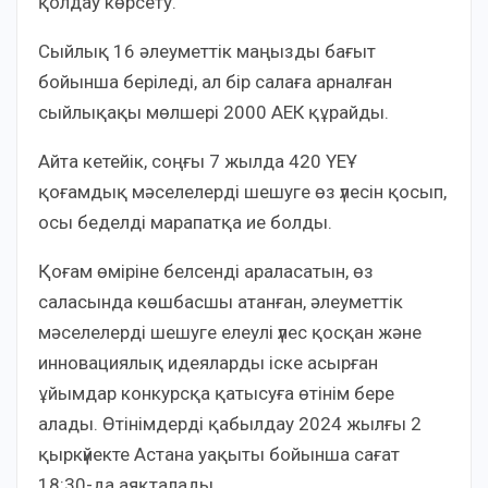
қолдау көрсету.
Сыйлық 16 әлеуметтік маңызды бағыт
бойынша беріледі, ал бір салаға арналған
сыйлықақы мөлшері 2000 АЕК құрайды.
Айта кетейік, соңғы 7 жылда 420 ҮЕҰ
қоғамдық мәселелерді шешуге өз үлесін қосып,
осы беделді марапатқа ие болды.
Қоғам өміріне белсенді араласатын, өз
саласында көшбасшы атанған, әлеуметтік
мәселелерді шешуге елеулі үлес қосқан және
инновациялық идеяларды іске асырған
ұйымдар конкурсқа қатысуға өтінім бере
алады. Өтінімдерді қабылдау 2024 жылғы 2
қыркүйекте Астана уақыты бойынша сағат
18:30-да аяқталады.