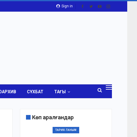
Sign in
ОАРХИВ
СҰХБАТ
ТАҒЫ
Көп қаралғандар
ТАРИХ-ТАНЫМ