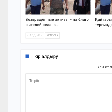
Возвращённые активы – на благо
Қайтарыл
жителей села: в…
тұрғында
АЛДЫҢҒЫ
КЕЛЕСІ
Пікір қалдыру
Your emai