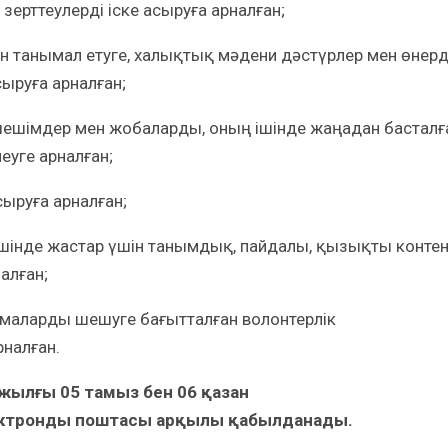
рттеулерді іске асыруға арналған;
н танымал етуге, халықтық мәдени дәстүрлер мен өнерд
сыруға арналған;
шешімдер мен жобаларды, оның ішінде жаңадан басталғ
еуге арналған;
ыруға арналған;
шінде жастар үшін танымдық, пайдалы, қызықты конте
алған;
емаларды шешуге бағытталған волонтерлік
рналған.
жылғы 05 тамыз бен 06 қазан
ктронды
поштасы арқылы қабылданады.