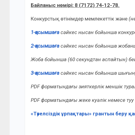
Байланыс нөмірі: 8 (7172) 74-12-78.
Конкурстық өтінімдер мемлекеттік және
(н
1-қосымшаға
сәйкес нысан бойынша конкурс
2-қосымшаға
сәйкес нысан бойынша жобан
Жоба бойынша (60 секундтан аспайтын) бе
3-қосымшаға
сәйкес нысан бойынша шығын
PDF форматындағы зияткерлік меншік турал
PDF форматындағы жеке куәлік немесе туу т
«Тәуелсіздік ұрпақтары» грантын беру қ