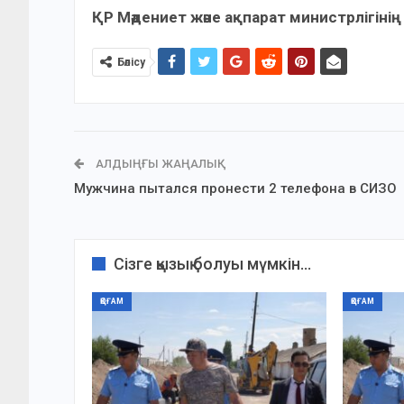
ҚР Мәдениет және ақпарат министрлігіні
Бөлісу
АЛДЫҢҒЫ ЖАҢАЛЫҚ
Мужчина пытался пронести 2 телефона в СИЗО
Сізге қызық болуы мүмкін...
ҚОҒАМ
ҚОҒАМ