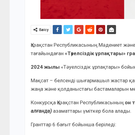
Бөлісу
Қазақстан Республикасының Мәдениет және
тағайындаған
«Тәуелсіздік ұрпақтары» гр
2024 жылы
«Тәуелсіздік ұрпақтары» бой
Мақсат – белсенді шығармашыл жастар қ
жаңа және қолданыстағы бастамаларын ме
Конкурсқа Қазақстан Республикасының
он 
алғанда)
азаматтары үміткер бола алады.
Гранттар 6 бағыт бойынша беріледі: