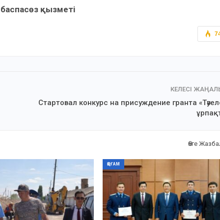
ң баспасөз қызметі
7
КЕЛЕСІ ЖАҢА
Стартовал конкурс на присуждение гранта «Тәуел
ұрпақ
Өзге Жазб
ҚОҒАМ