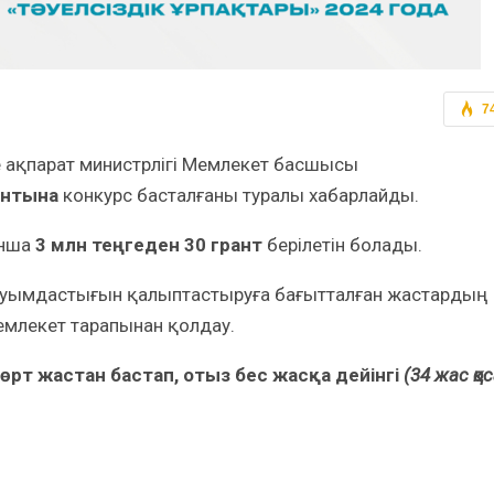
7
 ақпарат министрлігі Мемлекет басшысы
антын
а
конкурс басталғаны туралы хабарлайды.
ынша
3 млн теңгеден 30 грант
берілетін болады.
ауымдастығын қалыптастыруға бағытталған жастардың
млекет тарапынан қолдау.
төрт жастан бастап, отыз бес жасқа дейінгі
(34 жас қо