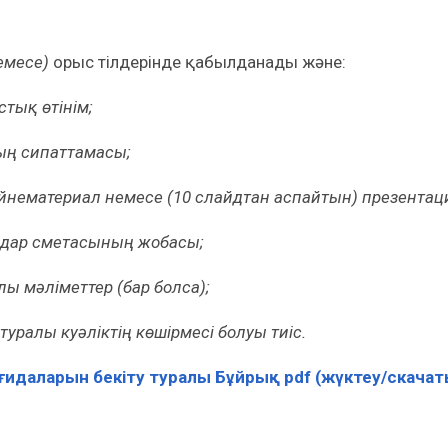
емесе)
орыс тілдерінде қабылданады және:
тық өтінім;
ың сипаттамасы;
йнематериал немесе (10 слайдтан аспайтын) презентац
дар сметасының жобасы;
ы мәліметтер (бар болса);
уралы куәліктің көшірмесі болуы тиіс.
ағидаларын бекіту туралы Бұйрық pdf (жүктеу/скачат