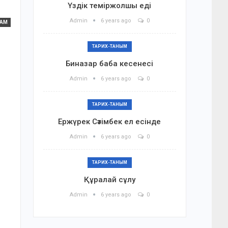
Үздік теміржолшы еді
Admin
6 years ago
0
ҒАМ
ТАРИХ-ТАНЫМ
Биназар баба кесенесі
Admin
6 years ago
0
ТАРИХ-ТАНЫМ
Ержүрек Сәтімбек ел есінде
Admin
6 years ago
0
ТАРИХ-ТАНЫМ
Құралай сұлу
Admin
6 years ago
0