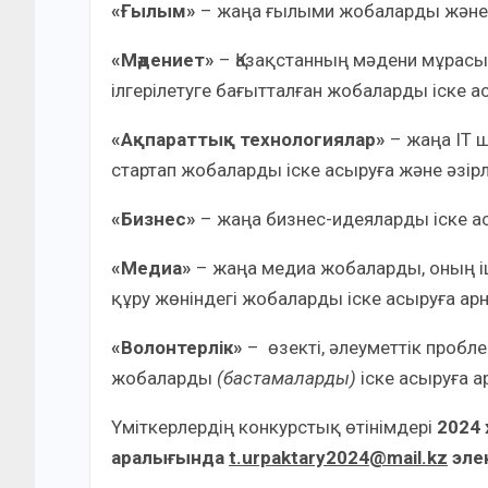
«Ғылым»
– жаңа ғылыми жобаларды және зе
«Мәдениет»
– Қазақстанның мәдени мұрасы
ілгерілетуге бағытталған жобаларды іске а
«Ақпараттық технологиялар»
– жаңа IT 
стартап жобаларды іске асыруға және әзірл
«Бизнес»
– жаңа бизнес-идеяларды іске ас
«Медиа»
– жаңа медиа жобаларды, оның і
құру жөніндегі жобаларды іске асыруға арн
«Волонтерлік»
– өзекті, әлеуметтік пробл
жобаларды
(бастамаларды)
іске асыруға а
Үміткерлердің конкурстық өтінімдері
2024 
аралығында
t.urpaktary2024@mail.kz
эле