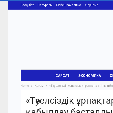
Басқы бет
Біз туралы
Бізбен байланыс
Жарнама
САЯСАТ
ЭКОНОМИКА
С
Home
Қоғам
«Тәуелсіздік ұрпақтары» грантына өтінім қа
«Тәуелсіздік ұрпақт
қабылдау басталды