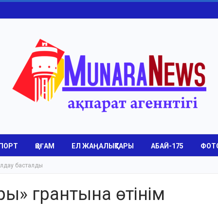
ПОРТ
ҚОҒАМ
ЕЛ ЖАҢАЛЫҚТАРЫ
АБАЙ-175
ФОТ
былдау басталды
ары» грантына өтінім