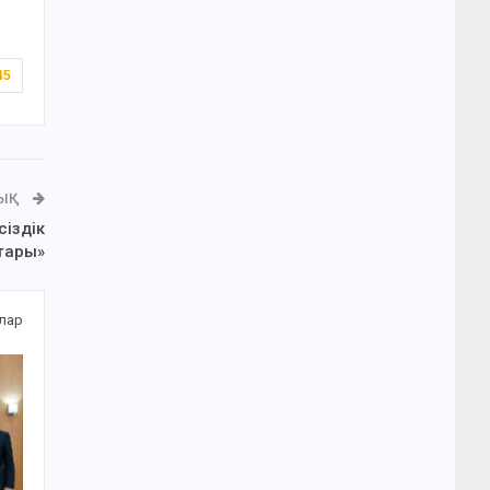
45
ЛЫҚ
сіздік
тары»
алар