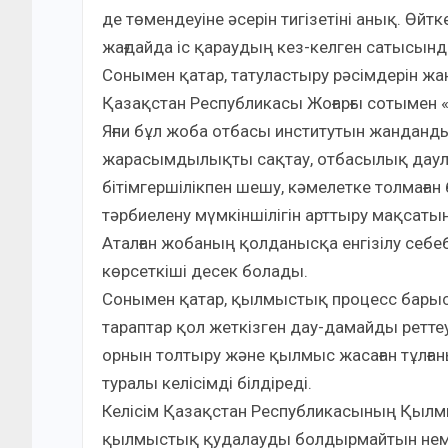
де төмендеуіне әсерін тигізетіні анық. Өйтк
жағдайда іс қараудың кез-келген сатысынд
Сонымен қатар, татуластыру рәсімдерін ж
Қазақстан Республикасы Жоғарғы сотымен 
Яғни бұл жоба отбасы институтын жанданд
жарасымдылықты сақтау, отбасылық даула
бітімгершілікпен шешу, кәмелетке толмағ
тәрбиелену мүмкіншілігін арттыру мақсатынд
Аталған жобаның қолданысқа енгізілу себе
көрсеткіші десек болады.
Сонымен қатар, қылмыстық процесс барысы
тараптар қол жеткізген дау-дамайды реттеу
орнын толтыру және қылмыс жасаған тұлға
туралы келісімді білдіреді.
Келісім Қазақстан Республикасының Қылм
қылмыстық қудалауды болдырмайтын немес