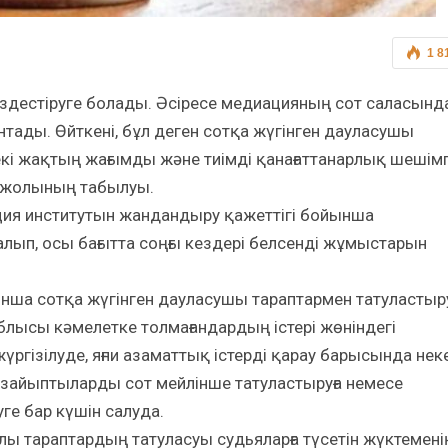
1 8
кездестіруге болады. Әсіресе медиацияның сот саласынд
нтады. Өйткені, бұл деген сотқа жүгінген дауласушы
 екі жақтың жағымды және тиімді қанағаттанарлық шешім
ды жолының табылуы.
ия институтын жандандыру қажеттігі бойынша
лып, осы бағытта соңғы кездері белсенді жұмыстарын
йынша сотқа жүгінген дауласушы тараптармен татуластыр
лысы кәмелетке толмағандардың істері жөніндегі
гізілуде, яғни азаматтық істерді қарау барысында нек
-зайыптыларды сот мейлінше татуластыруға немесе
ге бар күшін салуда.
лы тараптардың татуласуы судьяларға түсетін жүктемені