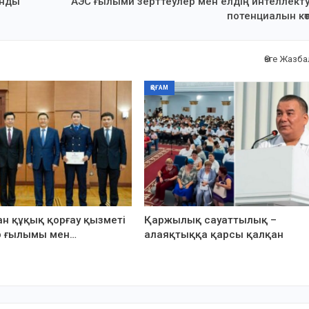
анды
АЭС ғылыми зерттеулер мен елдің интеллект
потенциалын кө
Өзге Жазб
ҚОҒАМ
н құқық қорғау қызметі
Қаржылық сауаттылық –
р ғылымы мен…
алаяқтыққа қарсы қалқан