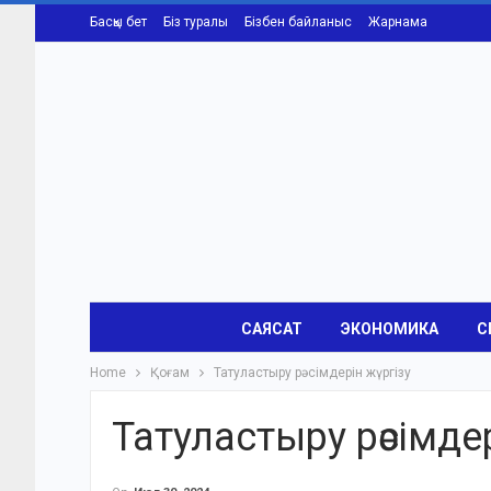
Басқы бет
Біз туралы
Бізбен байланыс
Жарнама
САЯСАТ
ЭКОНОМИКА
С
Home
Қоғам
Татуластыру рәсімдерін жүргізу
Татуластыру рәсімде