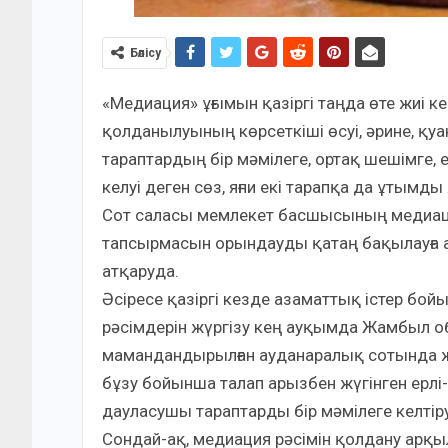
Бөлісу
«Медиация» ұғымын қазіргі таңда өте жиі 
қолданылуының көрсеткіші өсуі, әрине, қуа
тараптардың бір мәмілеге, ортақ шешімге,
келуі деген сөз, яғни екі тарапқа да ұтым
Сот саласы мемлекет басшысының медиац
тапсырмасын орындауды қатаң бақылауға а
атқаруда.
Әсіресе қазіргі кезде азаматтық істер бо
рәсімдерін жүргізу кең ауқымда Жамбыл об
мамандандырылған ауданаралық сотында жүр
бұзу бойынша талап арызбен жүгінген ерлі
дауласушы тараптарды бір мәмілеге келтіру
Сондай-ақ, медиация рәсімін қолдану арқы