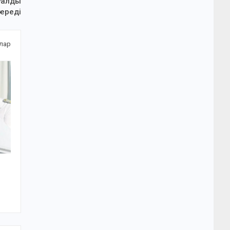
уалды
тереді
алар