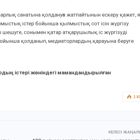
рлық санатына қолдануға жатпайтынын ескеру қажет, я
мыстық істер бойынша қылмыстық сот ісін жүргізу
ы шешуге, сонымен қатар атқарушылық іс жүргізуді
бойынша қолданып, медиаторлардың қарауына беруге
дың істері жөніндегі мамандандырылған
1 8
КЕЛЕСІ ЖАҢА