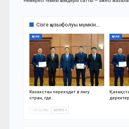
Немересі темекі өнімдерін сатты — әжесі жазал
Сізге қызық болуы мүмкін...
ҚОҒАМ
ҚОҒАМ
Казахстан переходит в лигу
Қазақста
стран, где…
деректе
АЛДЫҢҒЫ
КЕЛЕСІ