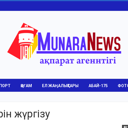
ПОРТ
ҚОҒАМ
ЕЛ ЖАҢАЛЫҚТАРЫ
АБАЙ-175
ФОТ
рін жүргізу
ҚО