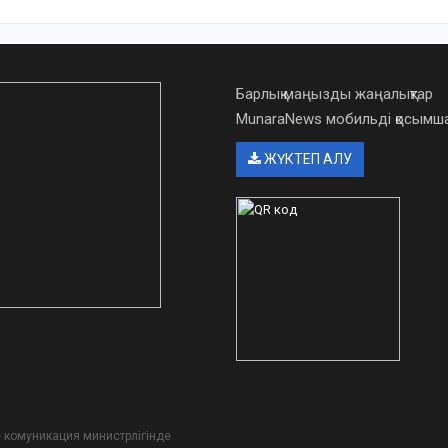
Барлық маңызды жаңалықтар
MunaraNews мобильді қосым
ЖҮКТЕП АЛУ
әне комуникация министрлігінде