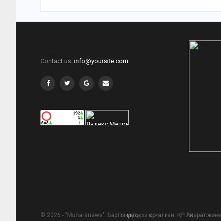
Contact us:
info@yoursite.com
© 2026 - "Munaranews". Барлық құқықтары қорғалған. ҚР Ақпарат ж