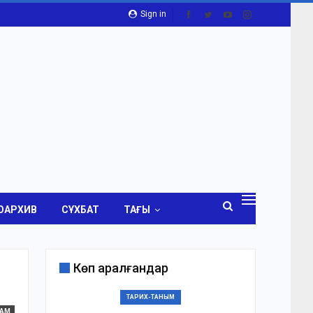
Sign in
ОАРХИВ
СҰХБАТ
ТАҒЫ
Көп қаралғандар
ТАРИХ-ТАНЫМ
ҒАМ