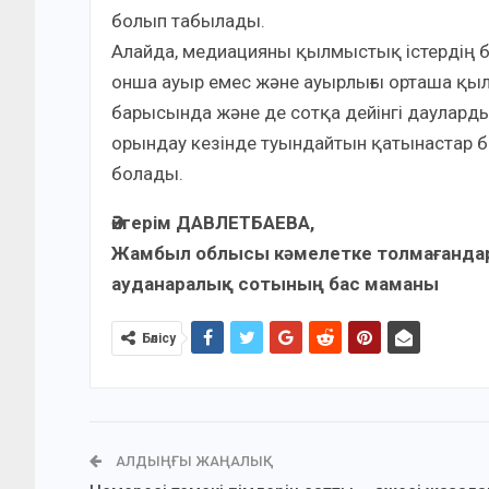
болып табылады.
Алайда, медиацияны қылмыстық істердің ба
онша ауыр емес және ауырлығы орташа қыл
барысында және де сотқа дейінгі даулард
орындау кезінде туындайтын қатынастар 
болады.
Әйгерім ДАВЛЕТБАЕВА,
Жамбыл облысы кәмелетке толмағандар
ауданаралық сотының бас маманы
Бөлісу
АЛДЫҢҒЫ ЖАҢАЛЫҚ