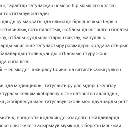
ені, тараптар татуласқан немесе бір мәмілеге келген
а тоқтатылуға жатады.
андандыру мақсатында елімізде бірнеше жыл бұрын
«Отбасылық сот» пилоттық жобасы да енгізілген болаты
ыру, отбасы құндылықтарын сақтау, жанұялық
рды мейлінше татуластыру рәсімдерін қолдана отыры
ан балалардың толыққанды отбасымен тұру және
а енгізілген.
бі — еліміздегі ажырасу бойынша сатистиканың үлкен
нда медиацияны, татуластыру рәсімдерін жүргізу
 туралы келісім жәбірленушіге келтірілген залалдың
ның жәбірленушімен татуласуы жолымен дау-шарды ретт
ыстық процестік кодексінде көзделген жағдайларда
е оны жүзеге асырмауға мүмкіндік беретін мән-жай