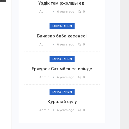
Үздік теміржолшы еді
Admin
6 years ago
0
ТАРИХ-ТАНЫМ
Биназар баба кесенесі
Admin
6 years ago
0
ТАРИХ-ТАНЫМ
Ержүрек Сәтімбек ел есінде
Admin
6 years ago
0
ТАРИХ-ТАНЫМ
Құралай сұлу
Admin
6 years ago
0