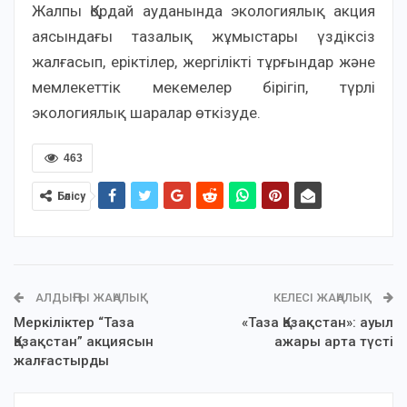
Жалпы Қордай ауданында экологиялық акция
аясындағы тазалық жұмыстары үздіксіз
жалғасып, еріктілер, жергілікті тұрғындар және
мемлекеттік мекемелер бірігіп, түрлі
экологиялық шаралар өткізуде.
463
Бөлісу
АЛДЫҢҒЫ ЖАҢАЛЫҚ
КЕЛЕСІ ЖАҢАЛЫҚ
Меркіліктер “Таза
«Таза Қазақстан»: ауыл
Қазақстан” акциясын
ажары арта түсті
жалғастырды