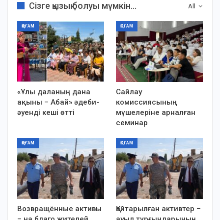
Сізге қызық болуы мүмкін...
All
ҚОҒАМ
ҚОҒАМ
«Ұлы даланың дана
Сайлау
ақыны – Абай» әдеби-
комиссиясының
әуенді кеші өтті
мүшелеріне арналған
семинар
ҚОҒАМ
ҚОҒАМ
Возвращённые активы
Қайтарылған активтер –
– на благо жителей
ауыл тұрғындарының