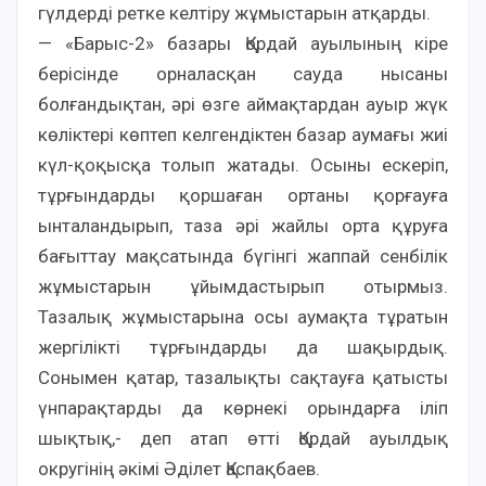
гүлдерді ретке келтіру жұмыстарын атқарды.
— «Барыс-2» базары Қордай ауылының кіре
берісінде орналасқан сауда нысаны
болғандықтан, әрі өзге аймақтардан ауыр жүк
көліктері көптеп келгендіктен базар аумағы жиі
күл-қоқысқа толып жатады. Осыны ескеріп,
тұрғындарды қоршаған ортаны қорғауға
ынталандырып, таза әрі жайлы орта құруға
бағыттау мақсатында бүгінгі жаппай сенбілік
жұмыстарын ұйымдастырып отырмыз.
Тазалық жұмыстарына осы аумақта тұратын
жергілікті тұрғындарды да шақырдық.
Сонымен қатар, тазалықты сақтауға қатысты
үнпарақтарды да көрнекі орындарға іліп
шықтық,- деп атап өтті Қордай ауылдық
округінің әкімі Әділет Қаспақбаев.