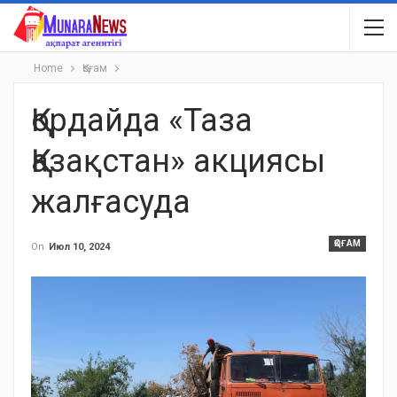
Home
Қоғам
Қордайда «Таза
Қазақстан» акциясы
жалғасуда
ҚОҒАМ
On
Июл 10, 2024