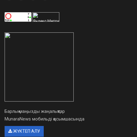
Барлық маңызды жаңалықтар
MunaraNews мобильді қосымшасында
ЖҮКТЕП АЛУ