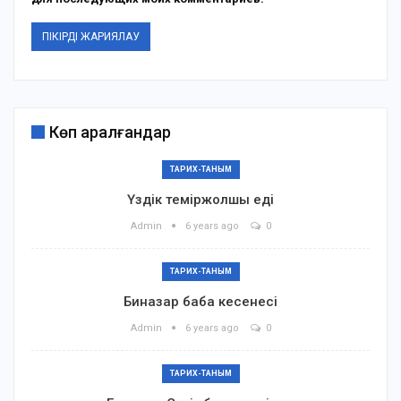
Көп қаралғандар
ТАРИХ-ТАНЫМ
Үздік теміржолшы еді
Admin
6 years ago
0
ТАРИХ-ТАНЫМ
Биназар баба кесенесі
Admin
6 years ago
0
ТАРИХ-ТАНЫМ