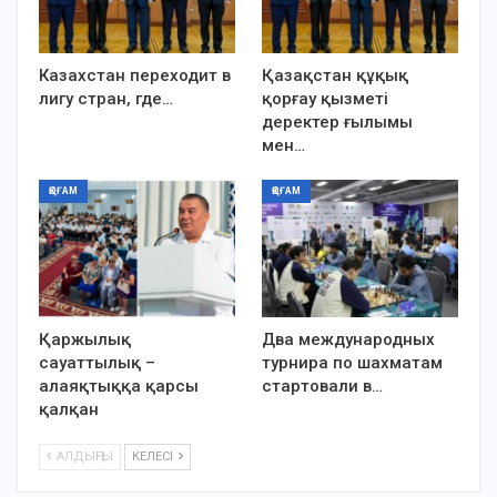
Казахстан переходит в
Қазақстан құқық
лигу стран, где…
қорғау қызметі
деректер ғылымы
мен…
ҚОҒАМ
ҚОҒАМ
Қаржылық
Два международных
сауаттылық –
турнира по шахматам
алаяқтыққа қарсы
стартовали в…
қалқан
АЛДЫҢҒЫ
КЕЛЕСІ