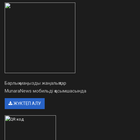
Барлық маңызды жаңалықтар
MunaraNews мобильді қосымшасында
ЖҮКТЕП АЛУ