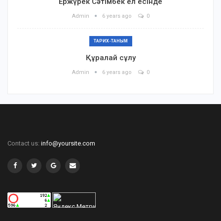
Ержүрек Сәтімбек ел есінде
Admin
6 years ago
0
ТАРИХ-ТАНЫМ
Құралай сұлу
Admin
6 years ago
0
Contact us:
info@yoursite.com