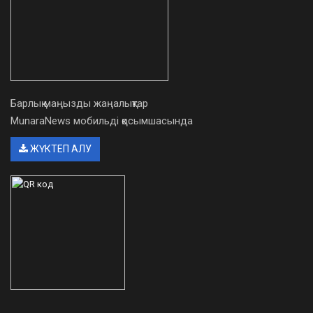
Барлық маңызды жаңалықтар
MunaraNews мобильді қосымшасында
ЖҮКТЕП АЛУ