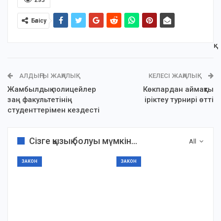
293
Бөлісу
АЛДЫҢҒЫ ЖАҢАЛЫҚ
КЕЛЕСІ ЖАҢАЛЫҚ
Жамбылдық полицейлер
Көкпардан аймақтық
заң факультетінің
іріктеу турнирі өтті
студенттерімен кездесті
Сізге қызық болуы мүмкін...
All
ЗАКОН
ЗАКОН