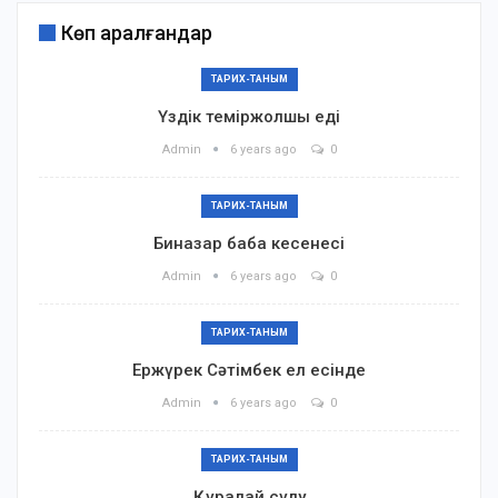
Көп қаралғандар
ТАРИХ-ТАНЫМ
Үздік теміржолшы еді
Admin
6 years ago
0
ТАРИХ-ТАНЫМ
Биназар баба кесенесі
Admin
6 years ago
0
ТАРИХ-ТАНЫМ
Ержүрек Сәтімбек ел есінде
Admin
6 years ago
0
ТАРИХ-ТАНЫМ
Құралай сұлу