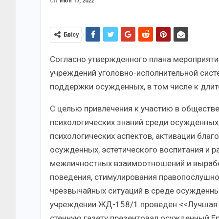
On
Июн 17, 2022
Бөлісу
Согласно утвержденного плана мероприят
учреждений уголовно-исполнительной сист
поддержки осужденных, в том числе к дли
С целью привлечения к участию в обществ
психологических знаний среди осужденных
психологических аспектов, активации благ
осужденных, эстетического воспитания и р
межличностных взаимоотношений и выраб
поведения, стимулирования правопослушно
чрезвычайных ситуаций в среде осужденных
учреждении ЖД-158/1 проведен <<Лучшая п
стенную газету презентовал осужденный Ер