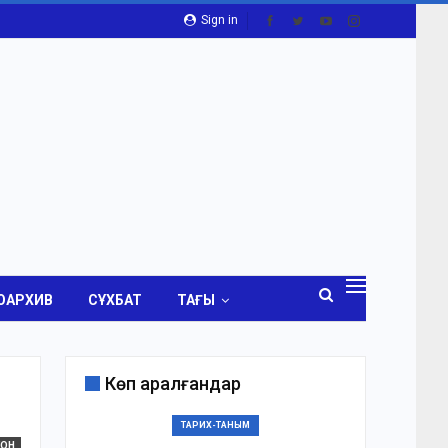
Sign in
ОАРХИВ
СҰХБАТ
ТАҒЫ
Көп қаралғандар
ТАРИХ-ТАНЫМ
КОН