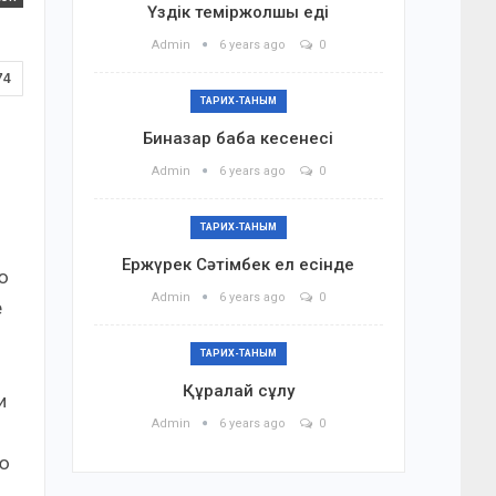
Үздік теміржолшы еді
Admin
6 years ago
0
74
ТАРИХ-ТАНЫМ
Биназар баба кесенесі
Admin
6 years ago
0
ТАРИХ-ТАНЫМ
Ержүрек Сәтімбек ел есінде
ю
Admin
6 years ago
0
е
ТАРИХ-ТАНЫМ
Құралай сұлу
и
Admin
6 years ago
0
ую