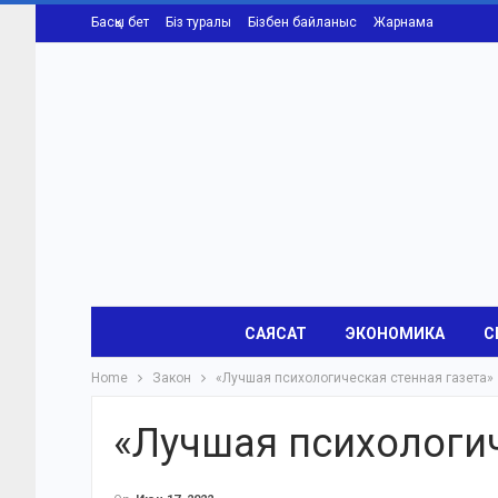
Басқы бет
Біз туралы
Бізбен байланыс
Жарнама
САЯСАТ
ЭКОНОМИКА
С
Home
Закон
«Лучшая психологическая стенная газета»
«Лучшая психологич