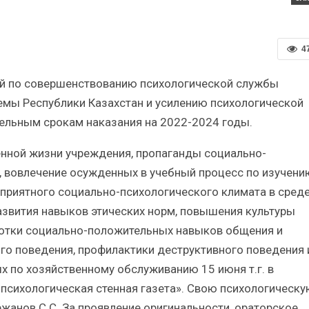
4
ий по совершенствованию психологической службы
емы Республики Казахстан и усилению психологической
тельным срокам наказания на 2022-2024 годы.
енной жизни учреждения, пропаганды социально-
, вовлечение осужденных в учебный процесс по изучени
оприятного социально-психологического климата в сред
азвития навыков этических норм, повышения культуры
отки социально-положительных навыков общения и
го поведения, профилактики деструктивного поведения 
 по хозяйственному обслуживанию 15 июня т.г. в
сихологическая стенная газета». Свою психологическ
жанов С.С. За проявление оригинальности, ораторское