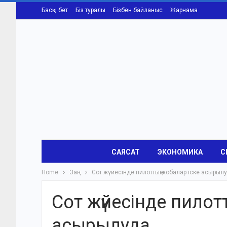
Басқы бет
Біз туралы
Бізбен байланыс
Жарнама
САЯСАТ
ЭКОНОМИКА
С
Home
Заң
Сот жүйесінде пилоттық жобалар іске асырыл
Сот жүйесінде пилот
асырылуда