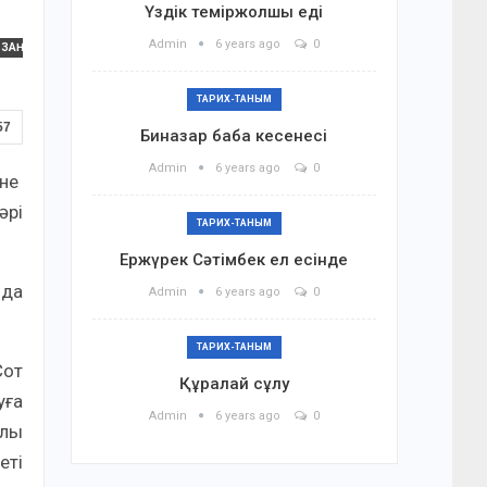
Үздік теміржолшы еді
Admin
6 years ago
0
ЗАҢ
ТАРИХ-ТАНЫМ
57
Биназар баба кесенесі
Admin
6 years ago
0
іне
әрі
ТАРИХ-ТАНЫМ
Ержүрек Сәтімбек ел есінде
 да
Admin
6 years ago
0
ТАРИХ-ТАНЫМ
Сот
Құралай сұлу
уға
Admin
6 years ago
0
алы
еті