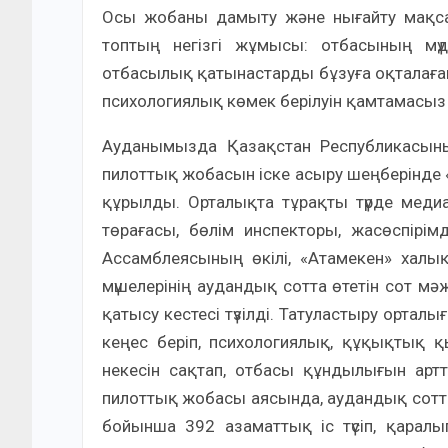
Осы жобаны дамыту және нығайту мақса
топтың негізгі жұмысы: отбасының мүд
отбасылық қатынастарды бұзуға оқталаған 
психологиялық көмек берілуін қамтамасыз 
Ауданымызда Қазақстан Республикасыны
пилоттық жобасын іске асыру шеңберінде «
құрылды. Орталықта тұрақты түрде медиа
төрағасы, бөлім инспекторы, жасөспірім
Ассамблеясының өкілі, «Атамекен» халы
мүшелерінің аудандық сотта өтетін сот мә
қатысу кестесі түзілді. Татуластыру орталы
кеңес беріп, психологиялық, құқықтық 
некесін сақтап, отбасы құндылығын артт
пилоттық жобасы аясында, аудандық сот
бойынша 392 азаматтық іс түсіп, қаралы