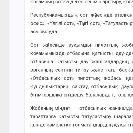
қоғамның сотқа деген сенімін арттыру, қо
Республикамыздың сот жүйесінде аталға
офис», «Үлгілі сот», «Түнгі сот», «Татулас
асырылуда.
Сот жүйесінде ауқымды пилоттық жобал
қоғамымызда отбасына қатысты дау-дамай
отбасына қатысты дау жанжалдардың а
органның септігін тигізу және тағы басқ
«Отбасылық сот» пилоттық жобасы қ
құндылықтарын сақтау, отбасылық даул
бітімгершілікпен шешу, балалардың толық
Жобаның міндеті — отбасылық жанжалдар
тараптарға қатысты татуластыру шарала
ішінде кәмелетке толмағандардың құқықт