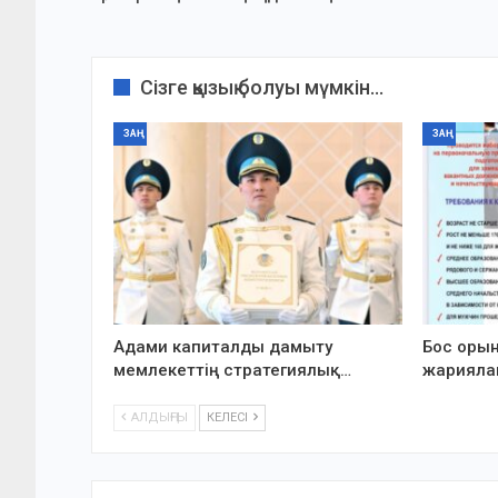
Сізге қызық болуы мүмкін...
ЗАҢ
ЗАҢ
Адами капиталды дамыту
Бос оры
мемлекеттің стратегиялық…
жарияла
АЛДЫҢҒЫ
КЕЛЕСІ