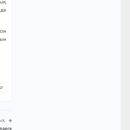
қық
нде
сін
уын
57
ЛЫҚ
лдеге