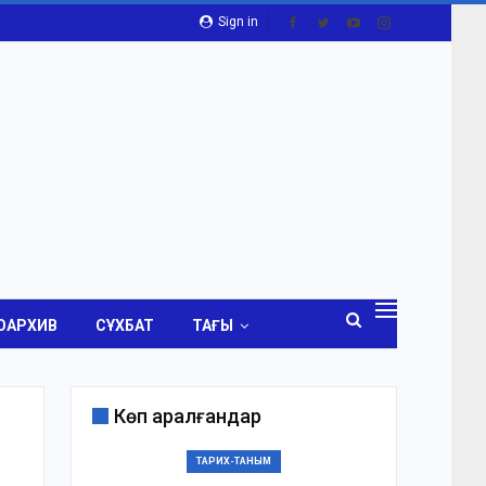
Sign in
ОАРХИВ
СҰХБАТ
ТАҒЫ
Көп қаралғандар
ТАРИХ-ТАНЫМ