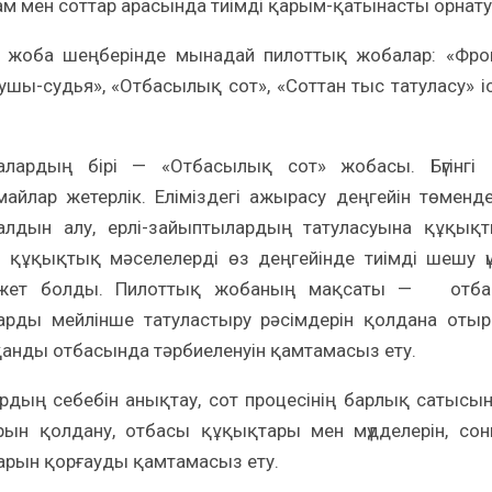
ғам мен соттар арасында тиімді қарым-қатынасты орнату
н жоба шеңберінде мынадай пилоттық жобалар: «Фро
тырушы-судья», «Отбасылық сот», «Соттан тыс татуласу» і
ардың бірі — «Отбасылық сот» жобасы. Бүгінгі к
лар жетерлік. Еліміздегі ажырасу деңгейін төменде
лдын алу, ерлі-зайыптылардың татуласуына құқық
а құқықтық мәселелерді өз деңгейінде тиімді шешу ү
ажет болды. Пилоттық жобаның мақсаты — отб
арды мейлінше татуластыру рәсімдерін қолдана оты
қанды отбасында тәрбиеленуін қамтамасыз ету.
дың себебін анықтау, сот процесінің барлық сатысы
рын қолдану, отбасы құқықтары мен мүдделерін, со
арын қорғауды қамтамасыз ету.