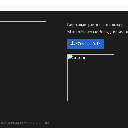
Барлық маңызды жаңалықтар
MunaraNews мобильді қосым
ЖҮКТЕП АЛУ
әне комуникация министрлігінде