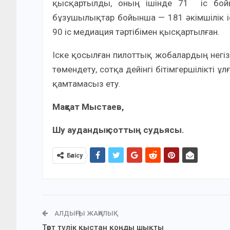
қысқартылды, оның ішінде 71 іс бойы
бұзушылықтар бойынша — 181 әкімшілік іс
90 іс медиация тәртібімен қысқартылған.
Іске қосылған пилоттық жобалардың негізг
төмендету, сотқа дейінгі бітімгершілікті 
қамтамасыз ету.
Мақсат Мыстаев,
Шу аудандық соттың судьясы.
Бөлісу
АЛДЫҢҒЫ ЖАҢАЛЫҚ
Төрт түлік қыстан қоңды шықты