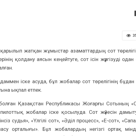
3
а атқарылып жатқан жұмыстар азаматтардың сот төреліг
рінің қолдану аясын кеңейтуге, сот ісін жүргізуді одан 
лған.
адаммен іске асуда, бұл жобалар сот төрелігінің бұдан
уына ықпал етпек.
ы болған Қазақстан Республикасы Жоғарғы Сотының «
ен пилоттық жобалар іске қосылуда. Сот жүйесін дамыт
із судья», «Үлгілі сот», «Әділ процесс», «Е-сот», «Сап
ласу орталығы». Бұл жобалардың негізгі ортақ мінд