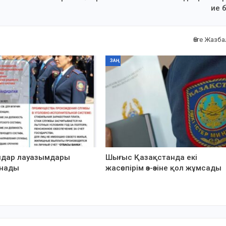
ие 
Өзге Жазб
ЗАҢ
ндар лауазымдары
Шығыс Қазақстанда екі
нады
жасөспірім өз-өзіне қол жұмсады