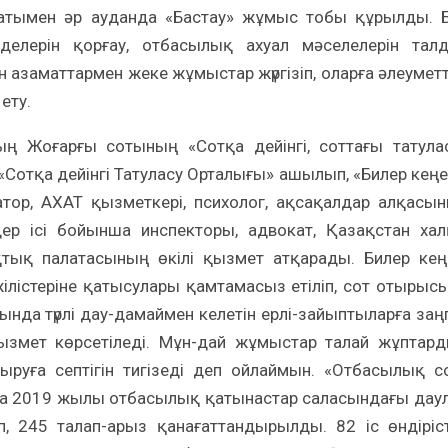
тымен әр ауданда «Бастау» жұмыс тобы құрылды. 
делерін қорғау, отбасылық ахуал мәселелерін талд
азаматтармен жеке жұмыстар жүргізіп, оларға әлеуметт
ету.
ң Жоғарғы сотының «Сотқа дейінгі, соттағы татула
Сотқа дейінгі Татуласу Орталығы» ашылып, «Билер кеңе
тор, АХАТ қызметкері, психолог, ақсақалдар алқасы
дер ісі бойынша инспекторы, адвокат, Қазақстан ха
қтық палатасының өкілі қызмет атқарады. Билер кең
жілістеріне қатысулары қамтамасыз етіліп, сот отырыс
ғында түрлі дау-дамаймен келетін ерлі-зайыптыларға заң
қызмет көрсетіледі. Мұн-дай жұмыстар талай жұптар
ыруға септігін тигізеді деп ойлаймын. «Отбасылық с
та 2019 жылы отбасылық қатынастар саласындағы дау
п, 245 талап-арыз қанағаттандырылды. 82 іс өндіріс