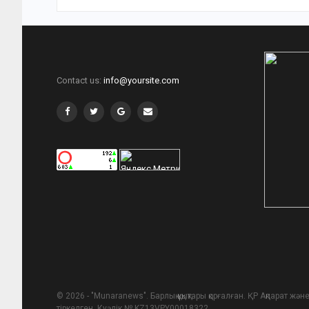
Contact us:
info@yoursite.com
© 2026 - "Munaranews". Барлық құқықтары қорғалған. ҚР Ақпарат ж
тіркелген. Куәлік № KZ13VPY00018322