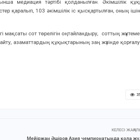
нша медиация тәртібі қолданылған. Әкімшілік құ
тер қаралып, 103 әкімшілік іс қысқартылған, оның іші
і мақсаты сот төрелігін оңтайландыру, соттың жүктеме
ұлғайту, азаматтардың құқықтарының заң жүзінде қорғал
3
КЕЛЕСІ ЖАҢА
Мейіржан Әшіров Азия чемпионатында қола жү