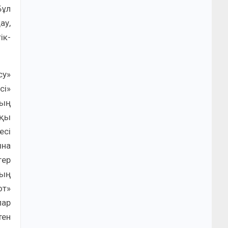
Бұл
ау,
ік-
су»
сі»
ның
лқы
есі
ына
гер
дың
от»
лар
тен