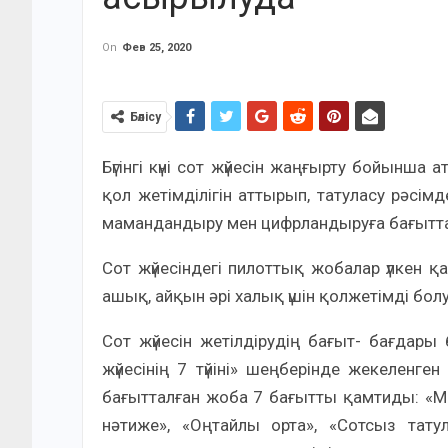
On
Фев 25, 2020
Бөлісу
Бүгінгі күні сот жүйесін жаңғырту бойынш
қол жетімділігін аттырып, татуласу рәсімде
мамандандыру мен цифрландыруға бағытта
Сот жүйесіндегі пилоттық жобалар үлкен қ
ашық, айқын әрі халық үшін қолжетімді бол
Сот жүйесін жетілдірудің бағыт- бағдар
жүйесінің 7 түйіні» шеңберінде жекеленг
бағытталған жоба 7 бағытты қамтиды: «Мінс
нәтиже», «Оңтайлы орта», «Сотсыз тату