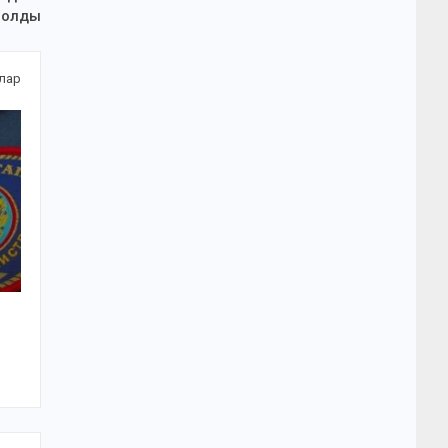
болды
алар