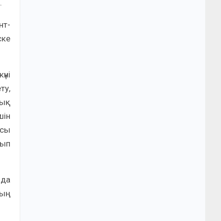
.
нт-
ске
үні
ту,
тық
шін
асы
рып
нда
ның